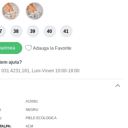
7
38
39
40
41
marimea
Adauga la Favorite
tem ajuta?
031.4231.181, Luni-Vineri 10:00-18:00
e
A15081
NEGRU
L
PIELE ECOLOGICA
 TALPA
4CM