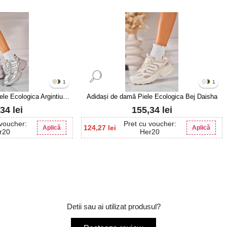
1
1
le Ecologica Argintiu
Adidași de damă Piele Ecologica Bej Daisha
isha
,34
lei
155,34
lei
 voucher:
Pret cu voucher:
124,27
lei
Aplică
Aplică
r20
Her20
Detii sau ai utilizat produsul?