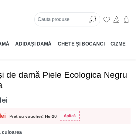
AMĂ
ADIDAȘI DAMĂ
GHETE ȘI BOCANCI
CIZME
și de damă Piele Ecologica Negru
a
lei
lei
Aplică
Pret cu voucher: Her20
 culoarea