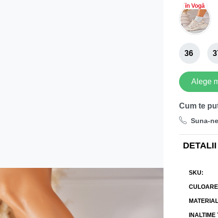
în Vogă
36
3
Alege 
Cum te pu
Suna-n
DETALII
SKU
CULOARE
MATERIA
INALTIME