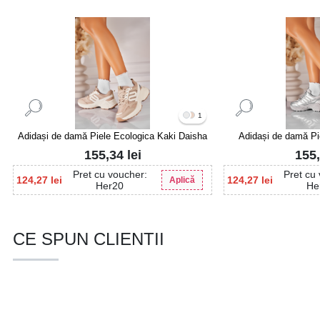
1
Adidași de damă Piele Ecologica Kaki Daisha
Adidași de damă Pie
Da
155,34
lei
155
Pret cu voucher:
Pret cu
124,27
lei
124,27
lei
Aplică
Her20
He
CE SPUN CLIENTII