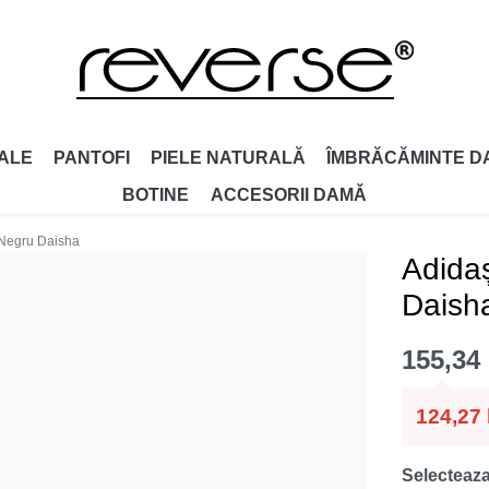
ALE
PANTOFI
PIELE NATURALĂ
ÎMBRĂCĂMINTE D
BOTINE
ACCESORII DAMǍ
 Negru Daisha
Adida
Daish
155,34
124,27
Selecteaza