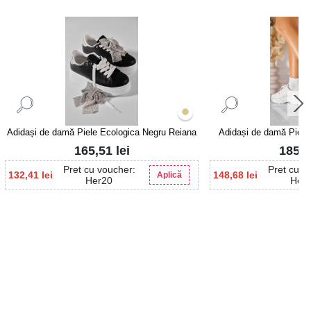
Adidași de damă Piele Ecologica Negru Reiana
Adidași de damă Piele 
165,51
lei
185,
Pret cu voucher:
Pret cu v
132,41
lei
148,68
lei
Aplică
Her20
Her