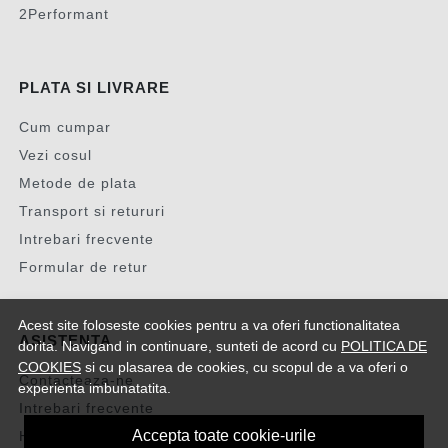
2Performant
PLATA SI LIVRARE
Cum cumpar
Vezi cosul
Metode de plata
Transport si retururi
Intrebari frecvente
Formular de retur
Acest site foloseste cookies pentru a va oferi functionalitatea
ASISTENTA
dorita. Navigand in continuare, sunteti de acord cu
POLITICA DE
COOKIES
si cu plasarea de cookies, cu scopul de a va oferi o
Contacteaza-ne
experienta imbunatatita.
Intrebari frecvente
Accepta toate cookie-urile
Harta site