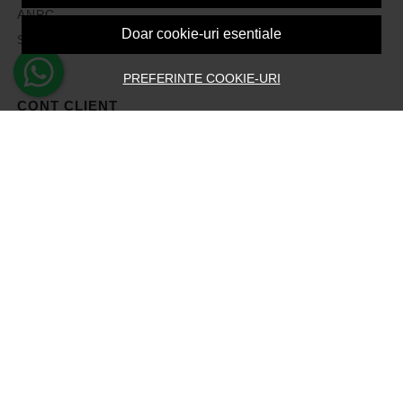
ANPC
Doar cookie-uri esentiale
Solutionarea litigiilor
PREFERINTE COOKIE-URI
CONT CLIENT
Contul meu
Inregistrare
Recuperare parola
Istoric comenzi
Produse favorite
Devino Afiliat