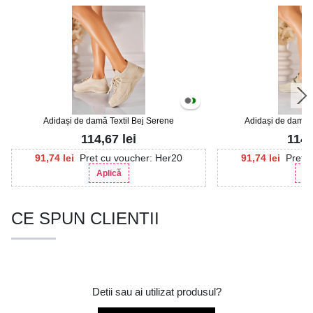
Adidași de damă Textil Bej Serene
Adidași de damă T
114,67
lei
114
91,74
lei
Pret cu voucher: Her20
91,74
lei
Pret 
Aplică
Ap
CE SPUN CLIENTII
Detii sau ai utilizat produsul?