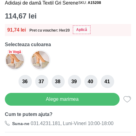
Adidași de damă Textil Gri Serene
SKU
A15208
114,67
lei
91,74
lei
Aplică
Pret cu voucher: Her20
Selecteaza culoarea
în Vogă
36
37
38
39
40
41
Alege marimea
Cum te putem ajuta?
031.4231.181, Luni-Vineri 10:00-18:00
Suna-ne