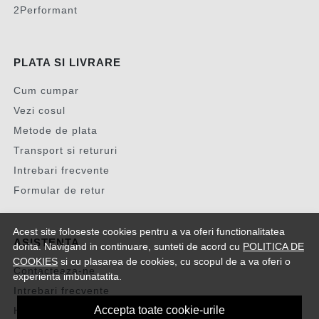
2Performant
PLATA SI LIVRARE
Cum cumpar
Vezi cosul
Metode de plata
Transport si retururi
Intrebari frecvente
Formular de retur
Acest site foloseste cookies pentru a va oferi functionalitatea
ASISTENTA
dorita. Navigand in continuare, sunteti de acord cu
POLITICA DE
COOKIES
si cu plasarea de cookies, cu scopul de a va oferi o
Contacteaza-ne
experienta imbunatatita.
Intrebari frecvente
Accepta toate cookie-urile
Harta site