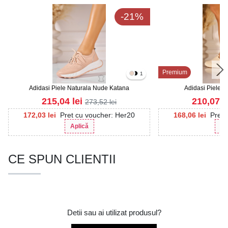
-21%
Premium
1
Adidasi Piele Naturala Nude Katana
Adidasi Piele N
215,04
lei
210,07
l
273,52
lei
172,03
lei
Pret cu voucher: Her20
168,06
lei
Pret 
Aplică
Ap
CE SPUN CLIENTII
Detii sau ai utilizat produsul?