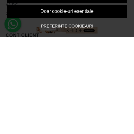
ANPC
Doar cookie-uri esentiale
Solutionarea litigiilor
PREFERINTE COOKIE-URI
CONT CLIENT
Contul meu
Inregistrare
Recuperare parola
Istoric comenzi
Produse favorite
Devino Afiliat