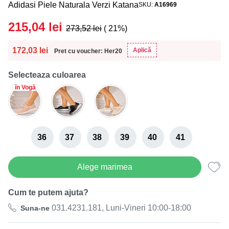
Adidasi Piele Naturala Verzi Katana
SKU
A16969
215,04
lei
273,52
lei
( 21%)
172,03
lei
Aplică
Pret cu voucher: Her20
Selecteaza culoarea
în Vogă
36
37
38
39
40
41
Alege marimea
Cum te putem ajuta?
031.4231.181, Luni-Vineri 10:00-18:00
Suna-ne