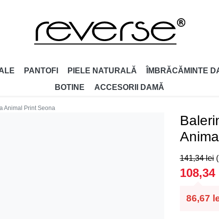
ALE
PANTOFI
PIELE NATURALĂ
ÎMBRĂCĂMINTE D
BOTINE
ACCESORII DAMǍ
sa Animal Print Seona
Baleri
Anima
141,34
lei
108,34
86,67
l