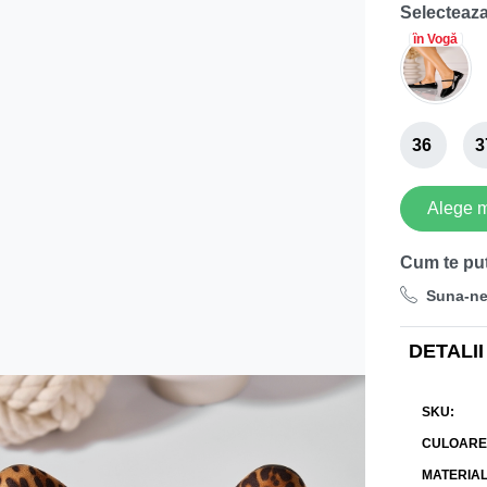
Selecteaza
în Vogă
36
3
Alege 
Cum te pu
Suna-n
DETALII
SKU
CULOARE
MATERIA