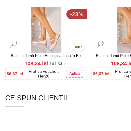
-23%
1
Balerini damă Piele Ecologica Lacuita Bej
Balerini damă Piele 
Seona
S
108,34
lei
108,34
l
141,34
lei
Pret cu voucher:
Pret cu 
86,67
lei
86,67
lei
Aplică
Her20
He
CE SPUN CLIENTII