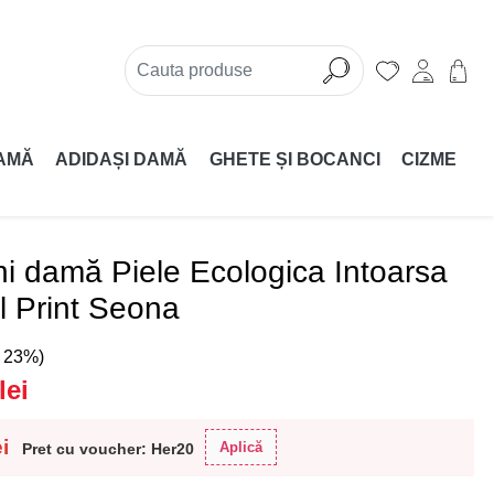
AMĂ
ADIDAȘI DAMĂ
GHETE ȘI BOCANCI
CIZME
ni damă Piele Ecologica Intoarsa
l Print Seona
( 23%)
lei
ei
Aplică
Pret cu voucher: Her20