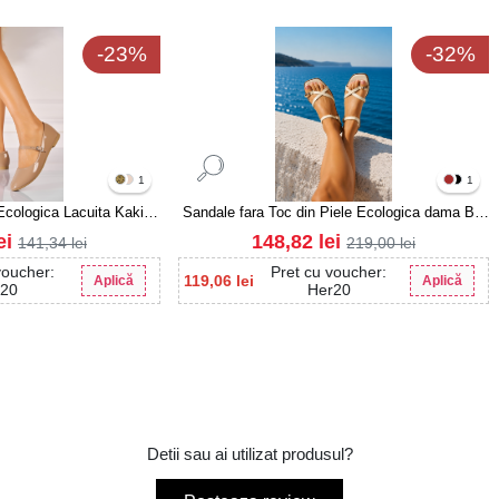
-23%
-32%
1
1
Ecologica Lacuita Kaki
Sandale fara Toc din Piele Ecologica dama Bej
eona
Oreshi
ei
148,82
lei
141,34
lei
219,00
lei
voucher:
Pret cu voucher:
119,06
lei
Aplică
Aplică
r20
Her20
Detii sau ai utilizat produsul?