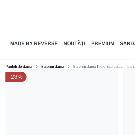
MADE BY REVERSE
NOUTĂȚI
PREMIUM
SAND
Pantofi de dama
Balerini damă
Balerini damă Piele Ecologica Intoar
-23%