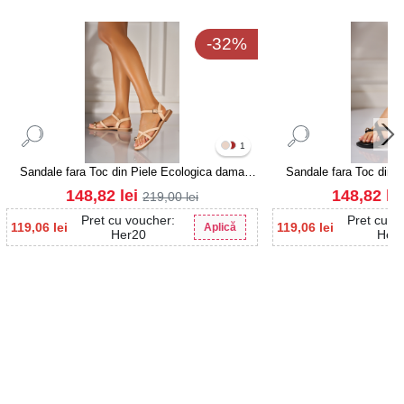
-32%
1
Sandale fara Toc din Piele Ecologica dama
Sandale fara Toc din 
Nude Oreshi
Negre O
148,82
lei
148,82
le
219,00
lei
Pret cu voucher:
Pret cu v
119,06
lei
119,06
lei
Aplică
Her20
Her