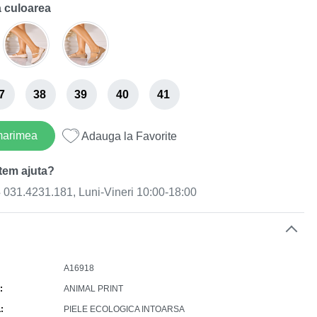
 culoarea
7
38
39
40
41
marimea
Adauga la Favorite
tem ajuta?
031.4231.181, Luni-Vineri 10:00-18:00
e
A16918
ANIMAL PRINT
L
PIELE ECOLOGICA INTOARSA