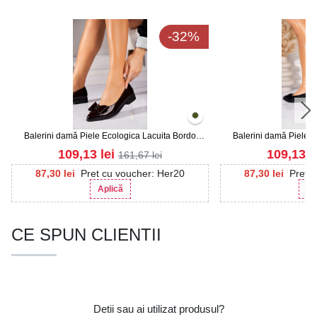
-32%
Balerini damă Piele Ecologica Lacuita Bordo
Balerini damă Piele 
Audrey2
109,13
lei
109,13
l
161,67
lei
87,30
lei
Pret cu voucher: Her20
87,30
lei
Pret 
Aplică
Ap
CE SPUN CLIENTII
Detii sau ai utilizat produsul?