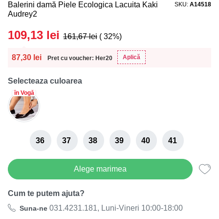
Balerini damă Piele Ecologica Lacuita Kaki
SKU
A14518
Audrey2
109,13
lei
161,67
lei
( 32%)
87,30
lei
Aplică
Pret cu voucher: Her20
Selecteaza culoarea
în Vogă
36
37
38
39
40
41
Alege marimea
Cum te putem ajuta?
031.4231.181, Luni-Vineri 10:00-18:00
Suna-ne