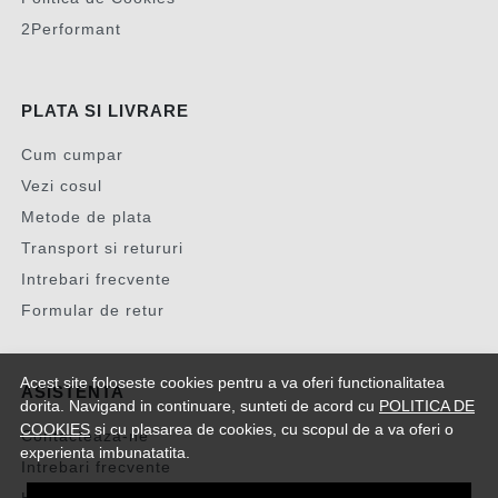
2Performant
PLATA SI LIVRARE
Cum cumpar
Vezi cosul
Metode de plata
Transport si retururi
Intrebari frecvente
Formular de retur
Acest site foloseste cookies pentru a va oferi functionalitatea
ASISTENTA
dorita. Navigand in continuare, sunteti de acord cu
POLITICA DE
COOKIES
si cu plasarea de cookies, cu scopul de a va oferi o
Contacteaza-ne
experienta imbunatatita.
Intrebari frecvente
Harta site