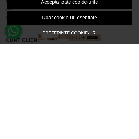
Accepta toate cookie-urile
ANPC
Solutionarea litigiilor
Doar cookie-uri esentiale
PREFERINTE COOKIE-URI
CONT CLIENT
Contul meu
Inregistrare
Recuperare parola
Istoric comenzi
Produse favorite
Devino Afiliat