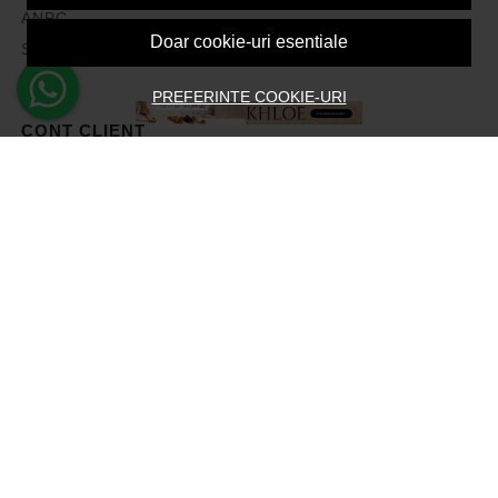
ANPC
Doar cookie-uri esentiale
Solutionarea litigiilor
PREFERINTE COOKIE-URI
CONT CLIENT
Contul meu
Inregistrare
Recuperare parola
Istoric comenzi
Produse favorite
Devino Afiliat