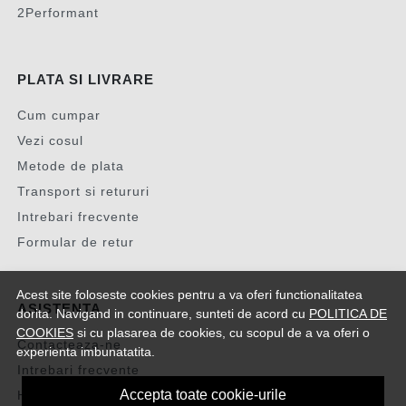
2Performant
PLATA SI LIVRARE
Cum cumpar
Vezi cosul
Metode de plata
Transport si retururi
Intrebari frecvente
Formular de retur
Acest site foloseste cookies pentru a va oferi functionalitatea
ASISTENTA
dorita. Navigand in continuare, sunteti de acord cu
POLITICA DE
COOKIES
si cu plasarea de cookies, cu scopul de a va oferi o
Contacteaza-ne
experienta imbunatatita.
Intrebari frecvente
Accepta toate cookie-urile
Harta site