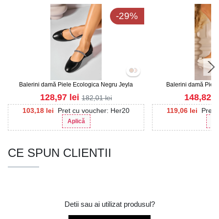
-29%
Balerini damă Piele Ecologica Negru Jeyla
Balerini damă Piele
128,97
lei
148,82
l
182,01
lei
103,18
lei
Pret cu voucher: Her20
119,06
lei
Pret 
Aplică
Ap
CE SPUN CLIENTII
Detii sau ai utilizat produsul?