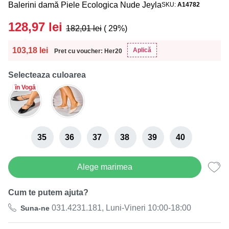
Balerini damă Piele Ecologica Nude Jeyla
SKU
A14782
128,97
lei
182,01
lei
( 29%)
103,18
lei
Aplică
Pret cu voucher: Her20
Selecteaza culoarea
în Vogă
35
36
37
38
39
40
Alege marimea
Cum te putem ajuta?
031.4231.181, Luni-Vineri 10:00-18:00
Suna-ne