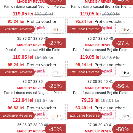
MADE BY REVERSE
MADE BY REVERSE
Pantofi dama casual Negri din Piele
Pantofi dama casual Bronz din Piele
Ecologica Oziel
Ecologica Tamara
119,05
lei
119,05
lei
192,18
lei
199,00
lei
95,24
lei
Pret cu voucher:
95,24
lei
Pret cu voucher:
Aplică
Aplică
Exclusive Reverse
Exclusive Reverse
Her20
Her20
2
2
35
36
37
38
39
40
36
37
38
39
40
-27%
-27%
MADE BY REVERSE
MADE BY REVERSE
Pantofi dama casual Albi din Piele
Pantofi dama casual Bej din Piele
Ecologica Eren
Ecologica Eren
119,05
lei
119,05
lei
164,69
lei
164,69
lei
95,24
lei
Pret cu voucher:
95,24
lei
Pret cu voucher:
Aplică
Aplică
Exclusive Reverse
Exclusive Reverse
Her20
Her20
3
3
36
37
38
39
37
38
39
40
41
-25%
-56%
MADE BY REVERSE
MADE BY REVERSE
Pantofi dama casual Negri din Piele
Pantofi dama casual Bej din Piele
Ecologica Dalina
Ecologica Seena
121,04
lei
79,36
lei
161,67
lei
182,01
lei
96,83
lei
Pret cu voucher:
63,49
lei
Pret cu voucher:
Aplică
Aplică
Exclusive Reverse
Exclusive Reverse
Her20
Her20
3
3
35
36
37
38
39
40
37
38
39
40
41
-40%
-50%
MADE BY REVERSE
MADE BY REVERSE