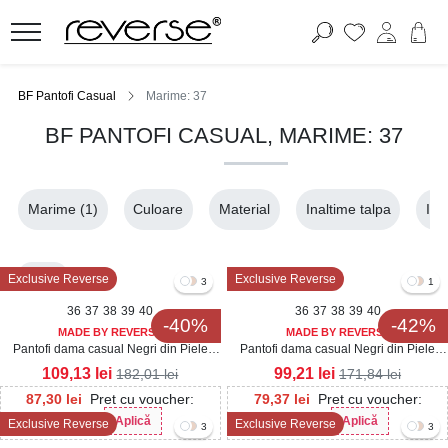
BF Pantofi Casual
Marime: 37
BF PANTOFI CASUAL, MARIME: 37
Marime
(1)
Culoare
Material
Inaltime talpa
Ina
37
Exclusive Reverse
Exclusive Reverse
3
1
36
37
38
39
40
36
37
38
39
40
-40%
-42%
MADE BY REVERSE
MADE BY REVERSE
Pantofi dama casual Negri din Piele
Pantofi dama casual Negri din Piele
Ecologica Lacuita Seena3
Ecologica Lacuita Diona3
109,13
lei
99,21
lei
182,01
lei
171,84
lei
87,30
lei
Pret cu voucher:
79,37
lei
Pret cu voucher:
Aplică
Aplică
Exclusive Reverse
Exclusive Reverse
Her20
Her20
3
3