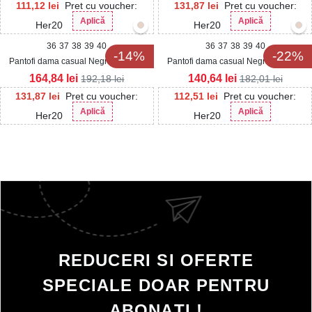
111,12
lei
Pret cu voucher:
131,87
lei
Pret cu voucher:
Aplică
Aplică
Her20
Her20
36
37
38
39
40
36
37
38
39
40
-14%
-22%
Pantofi dama casual Negri din Piele
Pantofi dama casual Negri din Piele
Ecologica Almira
Ecologica Zahia
164,84
lei
140,64
lei
192,18
lei
182,01
lei
131,87
lei
Pret cu voucher:
112,51
lei
Pret cu voucher:
Aplică
Aplică
Her20
Her20
REDUCERI SI OFERTE
SPECIALE DOAR PENTRU
ABONAȚI !