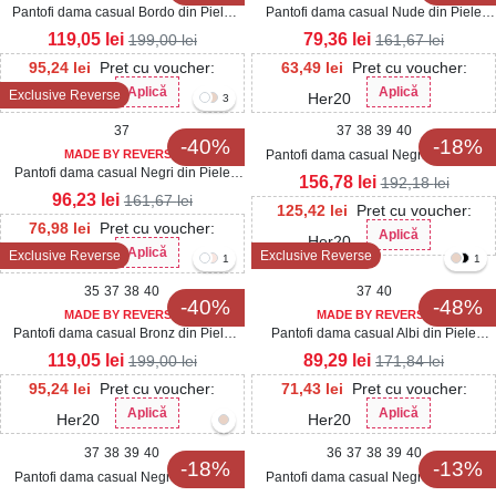
Pantofi dama casual Bordo din Piele
Pantofi dama casual Nude din Piele
Ecologica Lacuita Tamara
Ecologica Intoarsa Dalina2
119,05
lei
79,36
lei
199,00
lei
161,67
lei
95,24
lei
Pret cu voucher:
63,49
lei
Pret cu voucher:
Aplică
Aplică
Exclusive Reverse
Her20
Her20
3
37
37
38
39
40
-40%
-18%
MADE BY REVERSE
Pantofi dama casual Negri din Piele
Pantofi dama casual Negri din Piele
Ecologica Lacuita Mirana3
156,78
lei
192,18
lei
Ecologica Lacuita Dalina3
96,23
lei
161,67
lei
125,42
lei
Pret cu voucher:
76,98
lei
Pret cu voucher:
Aplică
Her20
Aplică
Exclusive Reverse
Exclusive Reverse
Her20
1
1
35
37
38
40
37
40
-40%
-48%
MADE BY REVERSE
MADE BY REVERSE
Pantofi dama casual Bronz din Piele
Pantofi dama casual Albi din Piele
Ecologica Penny
Ecologica Diona
119,05
lei
89,29
lei
199,00
lei
171,84
lei
95,24
lei
Pret cu voucher:
71,43
lei
Pret cu voucher:
Aplică
Aplică
Her20
Her20
37
38
39
40
36
37
38
39
40
-18%
-13%
Pantofi dama casual Negri din Piele
Pantofi dama casual Negri din Piele