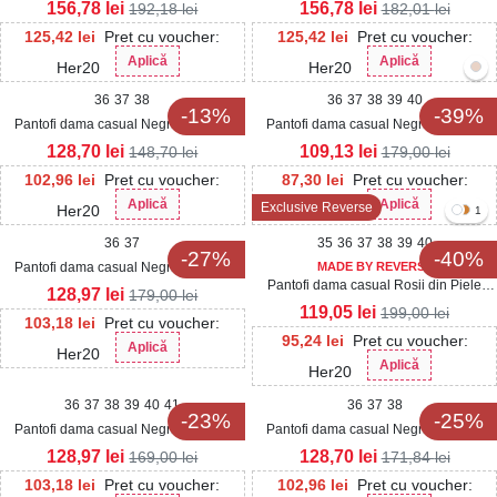
Ecologica Mirana
Ecologica Intoarsa Namiya
156,78
lei
156,78
lei
192,18
lei
182,01
lei
125,42
lei
Pret cu voucher:
125,42
lei
Pret cu voucher:
Aplică
Aplică
Her20
Her20
36
37
38
36
37
38
39
40
-13%
-39%
Pantofi dama casual Negri din Piele
Pantofi dama casual Negri din Piele
Ecologica Isiuwa
Ecologica Intoarsa Taryn
128,70
lei
109,13
lei
148,70
lei
179,00
lei
102,96
lei
Pret cu voucher:
87,30
lei
Pret cu voucher:
Aplică
Aplică
Exclusive Reverse
Her20
Her20
1
36
37
35
36
37
38
39
40
-27%
-40%
Pantofi dama casual Negri din Piele
MADE BY REVERSE
Pantofi dama casual Rosii din Piele
Ecologica Lacuita Maizey
128,97
lei
179,00
lei
Ecologica Lacuita Penny
119,05
lei
199,00
lei
103,18
lei
Pret cu voucher:
95,24
lei
Pret cu voucher:
Aplică
Her20
Aplică
Her20
36
37
38
39
40
41
36
37
38
-23%
-25%
Pantofi dama casual Negri din Piele
Pantofi dama casual Negri din Piele
Ecologica Kamela
Ecologica Alexsia
128,97
lei
128,70
lei
169,00
lei
171,84
lei
103,18
lei
Pret cu voucher:
102,96
lei
Pret cu voucher: