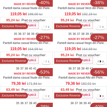
-40%
-38%
MADE BY REVERSE
MADE BY REVERSE
Pantofi dama casual Nude din Piele
Pantofi dama casual Verzi din Piele
Ecologica Tamara
Ecologica Oziel
119,05
lei
119,05
lei
199,00
lei
192,18
lei
95,24
lei
Pret cu voucher:
95,24
lei
Pret cu voucher:
Aplică
Aplică
Exclusive Reverse
Exclusive Reverse
Her20
Her20
2
2
35
36
37
38
39
40
35
36
37
38
39
40
-27%
-27%
MADE BY REVERSE
MADE BY REVERSE
Pantofi dama casual Bronz din Piele
Pantofi dama casual Negri din Piele
Ecologica Eren
Ecologica Intoarsa Eren2
119,05
lei
119,05
lei
164,69
lei
164,69
lei
95,24
lei
Pret cu voucher:
95,24
lei
Pret cu voucher:
Aplică
Aplică
Exclusive Reverse
Exclusive Reverse
Her20
Her20
1
3
36
37
38
40
41
36
37
38
39
40
41
-53%
-56%
MADE BY REVERSE
MADE BY REVERSE
Pantofi dama casual Nude din Piele
Pantofi dama casual Albi din Piele
Ecologica Lacuita Diona3
Ecologica Seena
79,36
lei
79,36
lei
171,84
lei
182,01
lei
63,49
lei
Pret cu voucher:
63,49
lei
Pret cu voucher:
Aplică
Aplică
Exclusive Reverse
Exclusive Reverse
Her20
Her20
2
3
35
36
37
39
40
36
37
38
39
40
-38%
-40%