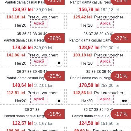
-31%
-18%
Pantofi dama casual Kaki din Piele
Pantofi dama casual Negri din Piele
Ecologica Cailie
Ecologica Intoarsa Mirana2
128,97
lei
156,78
lei
189,00
lei
192,18
lei
103,18
lei
Pret cu voucher:
125,42
lei
Pret cu voucher:
Aplică
Aplică
Her20
Her20
35
36
37
38
39
40
36
37
38
39
40
41
-28%
-27%
Pantofi dama casual Negri din Piele
Pantofi dama casual Camel din Piele
Ecologica Fareha
Ecologica Intoarsa Isolia
178,58
lei
128,97
lei
249,00
lei
179,00
lei
142,86
lei
Pret cu voucher:
103,18
lei
Pret cu voucher:
Aplică
Aplică
Her20
Her20
36
37
38
39
40
41
35
37
38
39
40
-22%
-31%
Pantofi dama casual Bej din Piele
Pantofi dama casual Negri din Piele
Ecologica Zahia
Ecologica Trisha
140,64
lei
178,58
lei
182,01
lei
259,00
lei
112,51
lei
Pret cu voucher:
142,86
lei
Pret cu voucher:
Aplică
Aplică
Her20
Her20
36
37
38
36
37
38
39
40
41
-18%
-17%
Pantofi dama casual Negri din Piele
Pantofi dama casual Bej din Piele
Ecologica Lacuita Ruway3
Ecologica Lacuita Vitalia
132,57
lei
124,50
lei
161,67
lei
151,50
lei
106,06
lei
Pret cu voucher:
99,60
lei
Pret cu voucher: