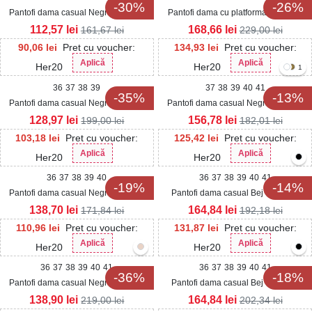
-30%
-26%
Pantofi dama casual Negri din Piele
Pantofi dama cu platforma Maro din
Ecologica Dalice
Piele Ecologica Intoarsa Anaiya
112,57
lei
168,66
lei
161,67
lei
229,00
lei
90,06
lei
Pret cu voucher:
134,93
lei
Pret cu voucher:
Aplică
Aplică
Her20
Her20
1
36
37
38
39
37
38
39
40
41
-35%
-13%
Pantofi dama casual Negri din Piele
Pantofi dama casual Negri din Piele
Ecologica Intoarsa Alison2
Ecologica Akeria
128,97
lei
156,78
lei
199,00
lei
182,01
lei
103,18
lei
Pret cu voucher:
125,42
lei
Pret cu voucher:
Aplică
Aplică
Her20
Her20
36
37
38
39
40
36
37
38
39
40
41
-19%
-14%
Pantofi dama casual Negri din Piele
Pantofi dama casual Bej din Piele
Ecologica Lacuita Valerie
Ecologica Almira
138,70
lei
164,84
lei
171,84
lei
192,18
lei
110,96
lei
Pret cu voucher:
131,87
lei
Pret cu voucher:
Aplică
Aplică
Her20
Her20
36
37
38
39
40
41
36
37
38
39
40
41
-36%
-18%
Pantofi dama casual Negri din Piele
Pantofi dama casual Bej din Piele
Ecologica Saybrie
Ecologica Lacuita Safire
138,90
lei
164,84
lei
219,00
lei
202,34
lei