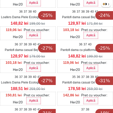
Aplică
Aplică
Her20
Her20
1
36
37
38
40
36
37
38
39
40
41
-25%
-24%
Loafers Dama Piele Ecologica Intoarsa
Pantofi dama casual Bej din Piele
Negri Katya
Ecologica Raley
148,82
lei
128,97
lei
199,00
lei
171,84
lei
119,06
lei
Pret cu voucher:
103,18
lei
Pret cu voucher:
Aplică
Aplică
Her20
Her20
36
37
38
39
40
41
36
37
40
-27%
-25%
Pantofi dama casual Bej din Piele
Pantofi dama cu platforma Negri din
Ecologica Daniyla
Piele Ecologica Intoarsa Anwen2
128,97
lei
148,82
lei
179,00
lei
199,00
lei
103,18
lei
Pret cu voucher:
119,06
lei
Pret cu voucher:
Aplică
Aplică
Her20
Her20
36
37
38
39
40
41
35
36
37
38
39
40
-27%
-31%
Loafers Dama Piele Ecologica Intoarsa
Pantofi dama casual Gri din Piele
Negri Sidhi3
Ecologica Trisha
188,51
lei
178,58
lei
259,00
lei
259,00
lei
150,81
lei
Pret cu voucher:
142,86
lei
Pret cu voucher:
Aplică
Aplică
Her20
Her20
36
37
38
39
40
41
37
38