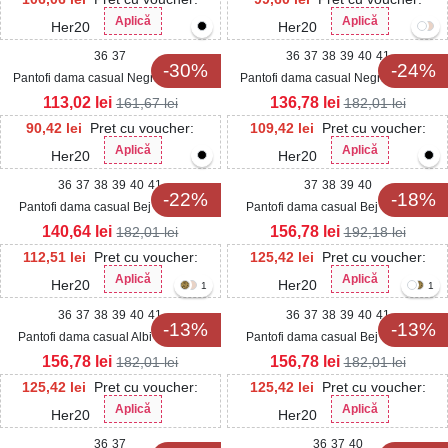
Aplică
Aplică
Her20
Her20
36
37
36
37
38
39
40
41
-30%
-24%
Pantofi dama casual Negri din Piele
Pantofi dama casual Negri din Piele
Ecologica Ruway
Ecologica Aleena
113,02
lei
136,78
lei
161,67
lei
182,01
lei
90,42
lei
Pret cu voucher:
109,42
lei
Pret cu voucher:
Aplică
Aplică
Her20
Her20
36
37
38
39
40
41
37
38
39
40
-22%
-18%
Pantofi dama casual Bej din Piele
Pantofi dama casual Bej din Piele
Ecologica Lacuita Kamela
Ecologica Mirana
140,64
lei
156,78
lei
182,01
lei
192,18
lei
112,51
lei
Pret cu voucher:
125,42
lei
Pret cu voucher:
Aplică
Aplică
Her20
Her20
1
1
36
37
38
39
40
41
36
37
38
39
40
41
-13%
-13%
Pantofi dama casual Albi din Piele
Pantofi dama casual Bej din Piele
Ecologica Akeria
Ecologica Akeria
156,78
lei
156,78
lei
182,01
lei
182,01
lei
125,42
lei
Pret cu voucher:
125,42
lei
Pret cu voucher:
Aplică
Aplică
Her20
Her20
36
37
36
37
40