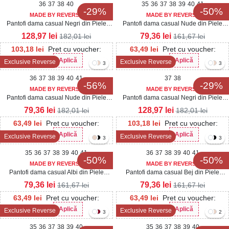
36
37
38
40
35
36
37
38
39
40
41
-29%
-50%
MADE BY REVERSE
MADE BY REVERSE
Pantofi dama casual Negri din Piele
Pantofi dama casual Nude din Piele
Ecologica Seena
Ecologica Lacuita Dalina3
128,97
lei
79,36
lei
182,01
lei
161,67
lei
103,18
lei
Pret cu voucher:
63,49
lei
Pret cu voucher:
Aplică
Aplică
Exclusive Reverse
Exclusive Reverse
Her20
Her20
3
3
36
37
38
39
40
41
37
38
-56%
-29%
MADE BY REVERSE
MADE BY REVERSE
Pantofi dama casual Nude din Piele
Pantofi dama casual Negri din Piele
Ecologica Lacuita Seena3
Ecologica Intoarsa Seena2
79,36
lei
128,97
lei
182,01
lei
182,01
lei
63,49
lei
Pret cu voucher:
103,18
lei
Pret cu voucher:
Aplică
Aplică
Exclusive Reverse
Exclusive Reverse
Her20
Her20
3
3
35
36
37
38
39
40
41
36
37
38
39
40
41
-50%
-50%
MADE BY REVERSE
MADE BY REVERSE
Pantofi dama casual Albi din Piele
Pantofi dama casual Bej din Piele
Ecologica Dalina
Ecologica Dalina
79,36
lei
79,36
lei
161,67
lei
161,67
lei
63,49
lei
Pret cu voucher:
63,49
lei
Pret cu voucher:
Aplică
Aplică
Exclusive Reverse
Exclusive Reverse
Her20
Her20
3
2
35
36
37
38
39
40
35
36
37
38
39
40