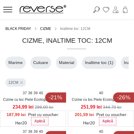
BLACK FRIDAY
CIZME
Inaltime toc: 12CM
CIZME, INALTIME TOC: 12CM
Marime
Culoare
Material
Inaltime toc
(1)
Inalt
12CM
37
38
39
40
40
-21%
-26%
Cizme cu toc Piele Ecologica Lacuita
Cizme cu toc Piele Ecologica Negru
Negru Karolyn
Simra
234,99
lei
251,99
lei
299,00
lei
344,70
lei
187,99
lei
Pret cu voucher:
201,59
lei
Pret cu voucher:
Aplică
Aplică
Her20
Her20
37
38
39
40
40