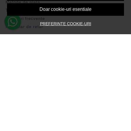
Metode de plata
Doar cookie-uri esentiale
Transport si retururi
Intrebari frecvente
PREFERINTE COOKIE-URI
Formular de retur
ASISTENTA
Contacteaza-ne
Intrebari frecvente
Harta site
ANPC
Solutionarea litigiilor
CONT CLIENT
Contul meu