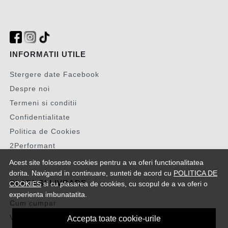
INFORMATII UTILE
Stergere date Facebook
Despre noi
Termeni si conditii
Confidentialitate
Politica de Cookies
2Performant
Acest site foloseste cookies pentru a va oferi functionalitatea
dorita. Navigand in continuare, sunteti de acord cu
POLITICA DE
PLATA SI LIVRARE
COOKIES
si cu plasarea de cookies, cu scopul de a va oferi o
experienta imbunatatita.
Cum cumpar
Vezi cosul
Accepta toate cookie-urile