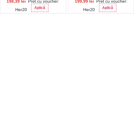
198,39
lei
Pret cu voucher:
199,99
lei
Pret cu voucher:
Aplică
Aplică
Her20
Her20