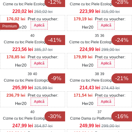
-12%
-28%
Cizme cu toc Piele Ecologica Lacuita
Cizme cu toc Piele Ecologica Lacuita
Negru Samary
Negru Sahira
220,02
lei
223,99
lei
250,02
lei
315,00
lei
176,02
lei
Pret cu voucher:
179,19
lei
Pret cu voucher:
Aplică
Aplică
Premium
Her20
Her20
40
35
36
-41%
-24%
Cizme cu toc Piele Ecologica Negru
Cizme cu toc Piele Ecologica Intoarsa
Siona
Color Jazmine
223,56
lei
224,99
lei
385,37
lei
299,00
lei
178,85
lei
Pret cu voucher:
179,99
lei
Pret cu voucher:
Aplică
Aplică
Her20
Her20
39
40
38
39
-9%
-21%
Cizme cu toc Piele Ecologica Negru
Cizme cu toc Piele Ecologica Lacuita
Zoya
Negru Vanelope
295,99
lei
214,43
lei
325,99
lei
274,43
lei
236,79
lei
Pret cu voucher:
171,54
lei
Pret cu voucher:
Aplică
Aplică
Her20
Her20
40
37
-30%
-16%
Cizme cu toc Piele Ecologica Lacuita
Cizme Dama cu Platforma Negre din
Negru Lorilei
Piele Ecologica Lacuita Hanina
247,99
lei
249,99
lei
354,87
lei
299,00
lei