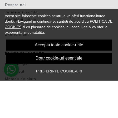
Despre noi
Termeni si conditii
Acest site foloseste cookies pentru a va oferi functionalitatea
Confidentialitate
dorita. Navigand in continuare, sunteti de acord cu
POLITICA DE
COOKIES
si cu plasarea de cookies, cu scopul de a va oferi o
Politica de Cookies
experienta imbunatatita.
2Performant
Accepta toate cookie-urile
PLATA SI LIVRARE
Doar cookie-uri esentiale
Cum cumpar
PREFERINTE COOKIE-URI
Vezi cosul
Metode de plata
Transport si retururi
Intrebari frecvente
Formular de retur