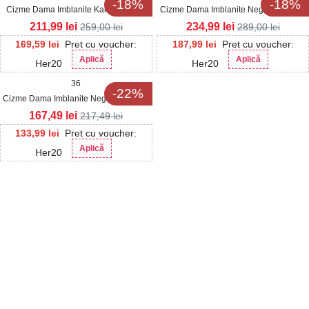
-18%
-18%
Cizme Dama Imblanite Kaki din Piele
Cizme Dama Imblanite Negre din Piele
Ecologica Intoarsa Nasey
Ecologica Hawari
211,99
lei
234,99
lei
259,00
lei
289,00
lei
169,59
lei
Pret cu voucher:
187,99
lei
Pret cu voucher:
Aplică
Aplică
Her20
Her20
36
-22%
Cizme Dama Imblanite Negre din Piele
Ecologica Denna
167,49
lei
217,49
lei
133,99
lei
Pret cu voucher:
Aplică
Her20