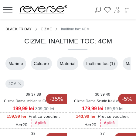
BLACK FRIDAY
CIZME
Inaltime toc: 4CM
CIZME, INALTIME TOC: 4CM
Marime
Culoare
Material
Inaltime toc
(1)
Mater
4CM
36
37
38
36
39
40
-35%
-5%
Cizme Dama Imblanite Gri din Piele
Cizme Dama Scurte Kaki din Piele
Ecologica Intoarsa Mischa
Ecologica Tanvie
199,99
lei
179,99
lei
309,00
lei
189,99
lei
159,99
lei
Pret cu voucher:
143,99
lei
Pret cu voucher:
Aplică
Aplică
Her20
Her20
38
37