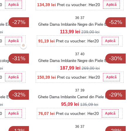
20
134,39
lei
Pret cu voucher: Her20
Aplică
Aplică
36
37
-27%
-52%
ele Ecologica
Ghete Dama Imblanite Negre din Piele Ecologica
Kateryna
113,99
lei
lei
239,00
lei
20
91,19
lei
Pret cu voucher: Her20
Aplică
Aplică
37
40
-31%
-30%
Ecologica Jameya
Ghete Dama Imblanite Negre din Piele Ecologica
Lelay
187,99
lei
lei
269,00
lei
20
150,39
lei
Pret cu voucher: Her20
Aplică
Aplică
37
39
-32%
-29%
ele Ecologica
Ghete Dama Imblanite Camel din Piele Ecologica
Intoarsa Haile
95,09
lei
lei
135,09
lei
20
76,07
lei
Pret cu voucher: Her20
Aplică
Aplică
36
37
-13%
-28%