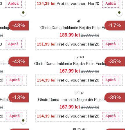
20
134,39
lei
Pret cu voucher: Her20
Aplică
Aplică
40
-43%
-17%
cologica Intoarsa
Ghete Dama Imblanite Bej din Piele Ecologica
Intoarsa Hatley
189,99
lei
lei
229,99
lei
20
151,99
lei
Pret cu voucher: Her20
Aplică
Aplică
37
40
-43%
-35%
iele Ecologica
Ghete Dama Imblanite Bej din Piele Ecologica Kyomi
167,99
lei
lei
259,00
lei
20
134,39
lei
Pret cu voucher: Her20
Aplică
Aplică
36
37
-13%
-39%
Ecologica Aizley
Ghete Dama Imblanite Negre din Piele Ecologica
Aurelae
167,99
lei
lei
279,00
lei
20
134,39
lei
Pret cu voucher: Her20
Aplică
Aplică
38
39
40