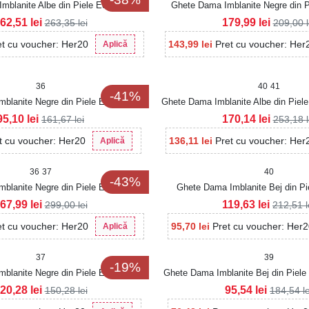
mblanite Albe din Piele Ecologica
Ghete Dama Imblanite Negre din P
Zakayla
Tabacita Emaira
62,51
lei
179,99
lei
263,35
lei
209,00
et cu voucher: Her20
143,99
lei
Pret cu voucher: Her
Aplică
36
40
41
-41%
blanite Negre din Piele Ecologica
Ghete Dama Imblanite Albe din Piele
Kareli
95,10
lei
170,14
lei
161,67
lei
253,18
t cu voucher: Her20
136,11
lei
Pret cu voucher: Her
Aplică
36
37
40
-43%
blanite Negre din Piele Ecologica
Ghete Dama Imblanite Bej din Pi
Lucya
Intoarsa Halei
67,99
lei
119,63
lei
299,00
lei
212,51
l
et cu voucher: Her20
95,70
lei
Pret cu voucher: Her
Aplică
37
39
-19%
blanite Negre din Piele Ecologica
Ghete Dama Imblanite Bej din Piele 
Nylia
20,28
lei
95,54
lei
150,28
lei
184,54
l