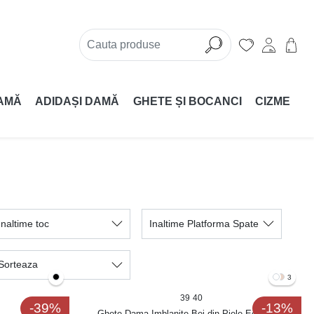
AMĂ
ADIDAȘI DAMĂ
GHETE ȘI BOCANCI
CIZME
Inaltime toc
Inaltime Platforma Spate
Sorteaza
3
39
40
-39%
-13%
Ghete Dama Imblanite Bej din Piele Ecologica