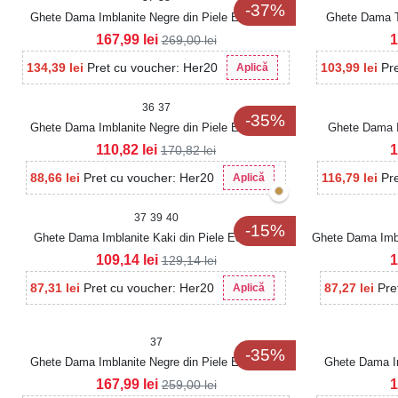
-37%
Ghete Dama Imblanite Negre din Piele Ecologica
Ghete Dama T
Intoarsa Naina2
167,99
lei
1
269,00
lei
134,39
lei
Pret cu voucher: Her20
103,99
lei
Pr
Aplică
36
37
-35%
Ghete Dama Imblanite Negre din Piele Ecologica
Ghete Dama I
Zaela
110,82
lei
1
170,82
lei
88,66
lei
Pret cu voucher: Her20
116,79
lei
Pr
Aplică
37
39
40
-15%
Ghete Dama Imblanite Kaki din Piele Ecologica
Ghete Dama Imbla
Intoarsa Evaley
109,14
lei
1
129,14
lei
87,31
lei
Pret cu voucher: Her20
87,27
lei
Pre
Aplică
37
-35%
Ghete Dama Imblanite Negre din Piele Ecologica
Ghete Dama Im
Kyomi
167,99
lei
1
259,00
lei