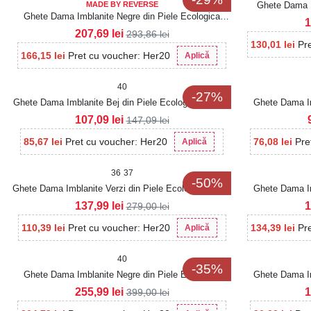
MADE BY REVERSE
Ghete Dama I
Ghete Dama Imblanite Negre din Piele Ecologica
1
Suraya
207,69
lei
293,86
lei
130,01
lei
Pr
166,15
lei
Pret cu voucher: Her20
Aplică
40
-27%
Ghete Dama Imblanite Bej din Piele Ecologica Neoma
Ghete Dama Im
107,09
lei
147,09
lei
85,67
lei
Pret cu voucher: Her20
76,08
lei
Pre
Aplică
36
37
-50%
Ghete Dama Imblanite Verzi din Piele Ecologica Divno
Ghete Dama Im
137,99
lei
1
279,00
lei
110,39
lei
Pret cu voucher: Her20
134,39
lei
Pr
Aplică
40
-35%
Ghete Dama Imblanite Negre din Piele Ecologica
Ghete Dama Im
Maizy2
255,99
lei
1
399,00
lei