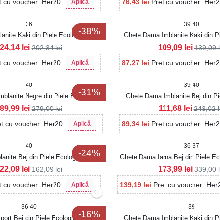
t cu voucher: Her20
76,43
lei
Pret cu voucher: Her
Aplică
36
39
40
-38%
nite Kaki din Piele Ecologica Jahlia
Ghete Dama Imblanite Kaki din Pi
Intoarsa Ahlaya
24,14
lei
109,09
lei
202,34
lei
139,09
t cu voucher: Her20
87,27
lei
Pret cu voucher: Her
Aplică
40
39
40
-31%
blanite Negre din Piele Ecologica
Ghete Dama Imblanite Bej din Pi
Yostina
Intoarsa Torrie
89,99
lei
111,68
lei
279,00
lei
243,02
l
et cu voucher: Her20
89,34
lei
Pret cu voucher: Her
Aplică
40
36
37
-24%
anite Bej din Piele Ecologica Kynlee
Ghete Dama Iarna Bej din Piele E
22,09
lei
173,99
lei
162,09
lei
339,00
t cu voucher: Her20
139,19
lei
Pret cu voucher: Her
Aplică
36
40
39
-16%
ort Bej din Piele Ecologica Alissa
Ghete Dama Imblanite Kaki din Pi