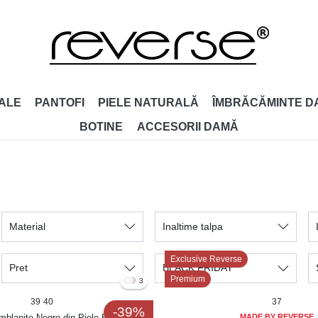
ALE
PANTOFI
PIELE NATURALĂ
ÎMBRĂCĂMINTE D
BOTINE
ACCESORII DAMǍ
Material
Inaltime talpa
Exclusive Reverse
Pret
BLACK FRIDAY
Premium
3
39
40
37
-39%
blanite Negre din Piele Ecologica
MADE BY REVERSE