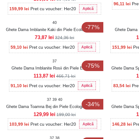
96,11
lei
Pre
159,99
lei
Pret cu voucher: Her20
Aplică
40
-77%
Ghete Dama Imblanite Kaki din Piele Ecologica Stiora
Ghete Dama I
73,87
lei
1
324,36
lei
59,10
lei
Pret cu voucher: Her20
151,99
lei
Pr
Aplică
37
-75%
Ghete Dama Imblanite Rosii din Piele Ecologica
Ghete Dama Spo
Sadora
113,87
lei
1
466,71
lei
91,10
lei
Pret cu voucher: Her20
83,54
lei
Pre
Aplică
37
39
40
-34%
Ghete Dama Toamna Bej din Piele Ecologica Moksha
Ghete Dama Spo
129,99
lei
1
199,00
lei
103,99
lei
Pret cu voucher: Her20
146,28
lei
Pr
Aplică
37
38