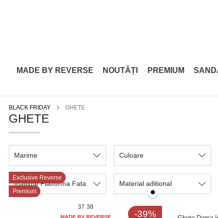
MADE BY REVERSE
NOUTĂȚI
PREMIUM
SAND
BLACK FRIDAY
GHETE
GHETE
Marime
Culoare
Exclusive Reverse
Inaltime Platforma Fata
Material aditional
Premium
37
38
-39%
MADE BY REVERSE
Ghete Dama Im