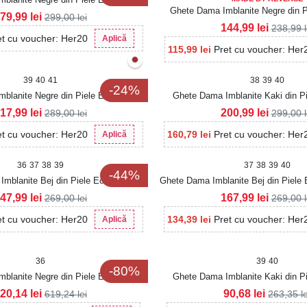
Ghete Dama Imblanite Negre din P
Intoarsa Liyana3
79,99
lei
299,00
lei
Zyon
144,99
lei
238,99
et cu voucher: Her20
Aplică
115,99
lei
Pret cu voucher: Her
39
40
41
38
39
40
-24%
blanite Negre din Piele Ecologica
Ghete Dama Imblanite Kaki din Pi
Maiya
Intoarsa Liyana3
17,99
lei
200,99
lei
289,00
lei
299,00
et cu voucher: Her20
160,79
lei
Pret cu voucher: Her
Aplică
36
37
38
39
37
38
39
40
-44%
mblanite Bej din Piele Ecologica
Ghete Dama Imblanite Bej din Piele 
Hridhya
47,99
lei
167,99
lei
269,00
lei
269,00
et cu voucher: Her20
134,39
lei
Pret cu voucher: Her
Aplică
36
39
40
-80%
blanite Negre din Piele Ecologica
Ghete Dama Imblanite Kaki din Pi
Akiva
Intoarsa Elysa2
20,14
lei
90,68
lei
619,24
lei
263,35
l