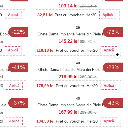
103,14
lei
lei
123,14
lei
20
82,51
lei
Pret cu voucher: Her20
Aplică
Aplică
39
-22%
-78%
 Ecologica Elysa
Ghete Dama Imblanite Negre din Piele Ecologica
Intoarsa Emora
145,22
lei
lei
690,41
lei
20
116,18
lei
Pret cu voucher: Her20
Aplică
Aplică
40
-41%
-23%
ele Ecologica
Ghete Dama Imblanite Maro din Piele Ecologica
Maiya
219,99
lei
lei
289,00
lei
20
175,99
lei
Pret cu voucher: Her20
Aplică
Aplică
40
-37%
-43%
iele Ecologica
Ghete Dama Imblanite Negre din Piele Ecologica
Intoarsa Mekdes
167,99
lei
lei
299,00
lei
20
134,39
lei
Pret cu voucher: Her20
Aplică
Aplică