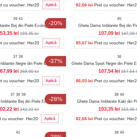
et cu voucher: Her20
92,66
lei
Pret cu voucher: Her
Aplică
39
41
40
-20%
nite Bej din Piele Ecologica Lacuita
Ghete Dama Imblanite Bej din Pi
Jonelle2
Jannely
53,35
lei
107,09
lei
193,35
lei
147,09
et cu voucher: Her20
85,67
lei
Pret cu voucher: Her
Aplică
37
38
36
-37%
blanite Negre din Piele Ecologica
Ghete Dama Sport Negre din Piele 
Louella2
67,99
lei
107,54
lei
269,00
lei
157,54
et cu voucher: Her20
86,03
lei
Pret cu voucher: Her
Aplică
37
38
39
38
40
-28%
mblanite Bej din Piele Ecologica
Ghete Dama Imblanite Kaki din Pi
Tabacita Zaylei
Lacuita Alisyn
02,22
lei
103,35
lei
142,22
lei
153,35
t cu voucher: Her20
82,68
lei
Pret cu voucher: Her
Aplică
41
38
40
-38%