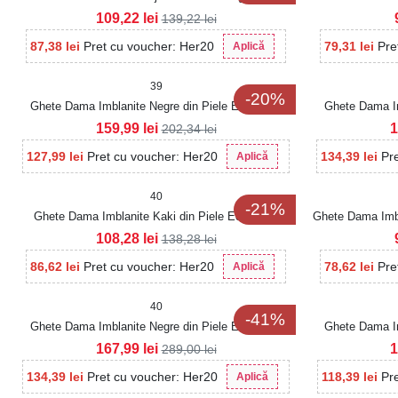
109,22
lei
139,22
lei
87,38
lei
Pret cu voucher: Her20
79,31
lei
Pre
Aplică
39
-20%
Ghete Dama Imblanite Negre din Piele Ecologica
Ghete Dama Im
Yazlin
159,99
lei
1
202,34
lei
127,99
lei
Pret cu voucher: Her20
134,39
lei
Pr
Aplică
40
-21%
Ghete Dama Imblanite Kaki din Piele Ecologica
Ghete Dama Imbl
Rossie
108,28
lei
138,28
lei
86,62
lei
Pret cu voucher: Her20
78,62
lei
Pre
Aplică
40
-41%
Ghete Dama Imblanite Negre din Piele Ecologica
Ghete Dama Im
Intoarsa Salima2
167,99
lei
1
289,00
lei
134,39
lei
Pret cu voucher: Her20
118,39
lei
Pr
Aplică