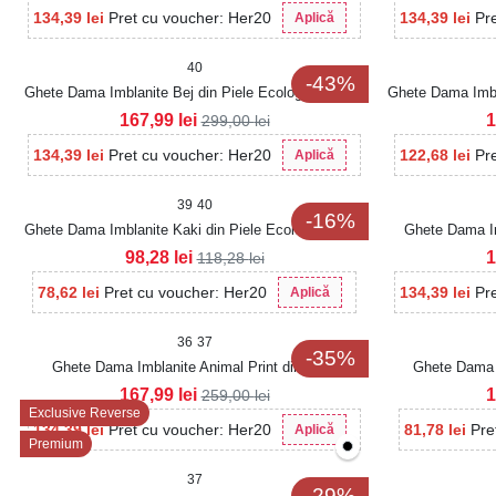
134,39
lei
Pret cu voucher: Her20
134,39
lei
Pr
Aplică
40
-43%
Ghete Dama Imblanite Bej din Piele Ecologica Lucya
Ghete Dama Imbla
167,99
lei
1
299,00
lei
134,39
lei
Pret cu voucher: Her20
122,68
lei
Pr
Aplică
39
40
-16%
Ghete Dama Imblanite Kaki din Piele Ecologica Alise
Ghete Dama Im
98,28
lei
1
118,28
lei
78,62
lei
Pret cu voucher: Her20
134,39
lei
Pr
Aplică
36
37
-35%
Ghete Dama Imblanite Animal Print din Piele
Ghete Dama I
Ecologica Intoarsa Robyn
167,99
lei
1
259,00
lei
Exclusive Reverse
134,39
lei
Pret cu voucher: Her20
81,78
lei
Pre
Aplică
Premium
37
-29%