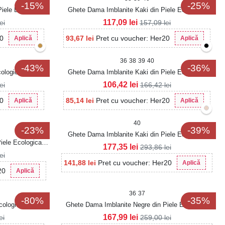
-15%
-25%
iele Ecologica
Ghete Dama Imblanite Kaki din Piele Ecologica
Intoarsa Alivea
117,09
lei
lei
157,09
lei
20
93,67
lei
Pret cu voucher: Her20
Aplică
Aplică
36
38
39
40
-43%
-36%
ologica Intoarsa
Ghete Dama Imblanite Kaki din Piele Ecologica
Jasmeh
106,42
lei
lei
166,42
lei
20
85,14
lei
Pret cu voucher: Her20
Aplică
Aplică
40
-23%
-39%
Ghete Dama Imblanite Kaki din Piele Ecologica
iele Ecologica
Intoarsa Hatley
177,35
lei
293,86
lei
lei
141,88
lei
Pret cu voucher: Her20
Aplică
20
Aplică
36
37
-80%
-35%
ologica Intoarsa
Ghete Dama Imblanite Negre din Piele Ecologica
Intoarsa Robyn
167,99
lei
ei
259,00
lei