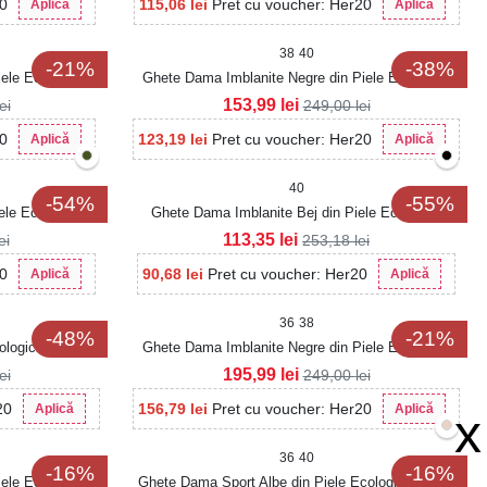
20
115,06
lei
Pret cu voucher: Her20
Aplică
Aplică
38
40
-21%
-38%
ele Ecologica
Ghete Dama Imblanite Negre din Piele Ecologica
Makeda
153,99
lei
lei
249,00
lei
20
123,19
lei
Pret cu voucher: Her20
Aplică
Aplică
40
-54%
-55%
ele Ecologica
Ghete Dama Imblanite Bej din Piele Ecologica
Tabacita Elvina
113,35
lei
ei
253,18
lei
20
90,68
lei
Pret cu voucher: Her20
Aplică
Aplică
36
38
-48%
-21%
cologica Yuenze
Ghete Dama Imblanite Negre din Piele Ecologica
Taizlyn
195,99
lei
lei
249,00
lei
20
156,79
lei
Pret cu voucher: Her20
Aplică
Aplică
x
36
40
-16%
-16%
ele Ecologica
Ghete Dama Sport Albe din Piele Ecologica Alissa