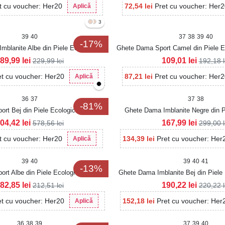
t cu voucher: Her20
72,54
lei
Pret cu voucher: Her
Aplică
3
39
40
37
38
39
40
-17%
mblanite Albe din Piele Ecologica
Ghete Dama Sport Camel din Piele E
Liyana2
Makena
89,99
lei
109,01
lei
229,99
lei
192,18
et cu voucher: Her20
87,21
lei
Pret cu voucher: Her
Aplică
36
37
37
38
-81%
rt Bej din Piele Ecologica Jameya
Ghete Dama Imblanite Negre din P
Intoarsa Lucya2
04,42
lei
167,99
lei
578,56
lei
299,00
t cu voucher: Her20
134,39
lei
Pret cu voucher: Her
Aplică
39
40
39
40
41
-13%
rt Albe din Piele Ecologica Calista
Ghete Dama Imblanite Bej din Piele 
82,85
lei
190,22
lei
212,51
lei
220,22
et cu voucher: Her20
152,18
lei
Pret cu voucher: Her
Aplică
36
38
39
37
39
40