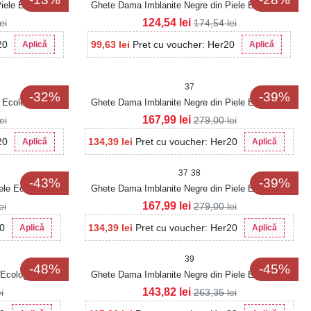
iele Ecologica
Ghete Dama Imblanite Negre din Piele Ecologica
Whitley
124,54
lei
lei
174,54
lei
20
99,63
lei
Pret cu voucher: Her20
Aplică
Aplică
37
-32%
-39%
 Ecologica Khodi
Ghete Dama Imblanite Negre din Piele Ecologica
Intoarsa Aurelae2
167,99
lei
lei
279,00
lei
20
134,39
lei
Pret cu voucher: Her20
Aplică
Aplică
37
38
-43%
-39%
ele Ecologica
Ghete Dama Imblanite Negre din Piele Ecologica
Intoarsa Divno2
167,99
lei
ei
279,00
lei
20
134,39
lei
Pret cu voucher: Her20
Aplică
Aplică
39
-48%
-45%
Ecologica Nettie
Ghete Dama Imblanite Negre din Piele Ecologica
Intoarsa Clover
143,82
lei
ei
263,35
lei