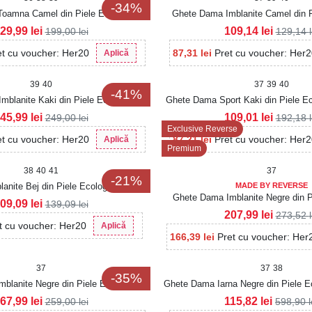
-34%
oamna Camel din Piele Ecologica
Ghete Dama Imblanite Camel din P
Moksha
Intoarsa Evaley
29,99
lei
109,14
lei
199,00
lei
129,14
et cu voucher: Her20
87,31
lei
Pret cu voucher: Her
Aplică
39
40
37
39
40
-41%
mblanite Kaki din Piele Ecologica
Ghete Dama Sport Kaki din Piele Ec
Intoarsa Manki
Makena
45,99
lei
109,01
lei
249,00
lei
192,18
Exclusive Reverse
et cu voucher: Her20
87,21
lei
Pret cu voucher: Her
Aplică
Premium
38
40
41
37
-21%
nite Bej din Piele Ecologica Braylin
MADE BY REVERSE
Ghete Dama Imblanite Negre din P
09,09
lei
139,09
lei
Pragya
207,99
lei
273,52
t cu voucher: Her20
Aplică
166,39
lei
Pret cu voucher: Her
37
37
38
-35%
blanite Negre din Piele Ecologica
Ghete Dama Iarna Negre din Piele Ec
Intoarsa Kyomi2
Anaria
67,99
lei
115,82
lei
259,00
lei
598,90
l