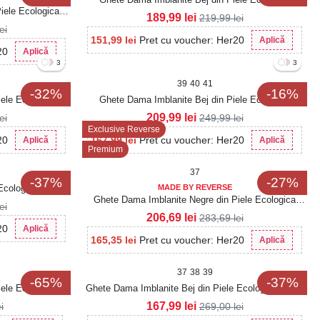
iele Ecologica
Intoarsa Liyana
189,99
lei
219,99
lei
lei
151,99
lei
Pret cu voucher: Her20
Aplică
20
Aplică
3
3
39
40
41
-32%
-16%
ele Ecologica
Ghete Dama Imblanite Bej din Piele Ecologica
Liyana2
209,99
lei
lei
249,99
lei
Exclusive Reverse
20
167,99
lei
Pret cu voucher: Her20
Aplică
Aplică
Premium
37
-37%
-27%
Ecologica Louella
MADE BY REVERSE
Ghete Dama Imblanite Negre din Piele Ecologica
lei
Aysa
206,69
lei
283,69
lei
20
Aplică
165,35
lei
Pret cu voucher: Her20
Aplică
37
38
39
-65%
-37%
ele Ecologica
Ghete Dama Imblanite Bej din Piele Ecologica Naina
167,99
lei
ei
269,00
lei