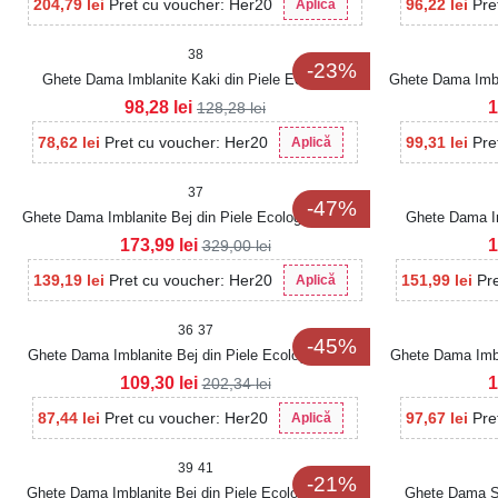
204,79
lei
Pret cu voucher: Her20
96,22
lei
Pre
Aplică
38
-23%
Ghete Dama Imblanite Kaki din Piele Ecologica
Ghete Dama Imbla
Intoarsa Keiley2
98,28
lei
1
128,28
lei
78,62
lei
Pret cu voucher: Her20
99,31
lei
Pre
Aplică
37
-47%
Ghete Dama Imblanite Bej din Piele Ecologica Eveley
Ghete Dama Im
173,99
lei
1
329,00
lei
139,19
lei
Pret cu voucher: Her20
151,99
lei
Pr
Aplică
36
37
-45%
Ghete Dama Imblanite Bej din Piele Ecologica Caira
Ghete Dama Imbl
109,30
lei
1
202,34
lei
87,44
lei
Pret cu voucher: Her20
97,67
lei
Pre
Aplică
39
41
-21%
Ghete Dama Imblanite Bej din Piele Ecologica Zaley
Ghete Dama Sp