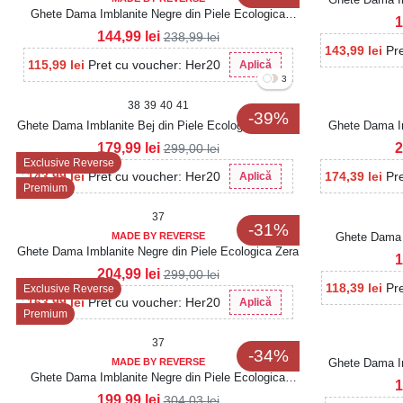
Ghete Dama Imblanite Negre din Piele Ecologica
1
Intoarsa Zyon2
144,99
lei
238,99
lei
143,99
lei
Pr
115,99
lei
Pret cu voucher: Her20
Aplică
3
38
39
40
41
-39%
Ghete Dama Imblanite Bej din Piele Ecologica Lacuita
Ghete Dama Im
Liyana4
179,99
lei
2
299,00
lei
Exclusive Reverse
143,99
lei
Pret cu voucher: Her20
174,39
lei
Pr
Aplică
Premium
37
-31%
MADE BY REVERSE
Ghete Dama I
Ghete Dama Imblanite Negre din Piele Ecologica Zera
1
204,99
lei
299,00
lei
118,39
lei
Pr
Exclusive Reverse
163,99
lei
Pret cu voucher: Her20
Aplică
Premium
37
-34%
MADE BY REVERSE
Ghete Dama Im
Ghete Dama Imblanite Negre din Piele Ecologica
1
Zelina
199,99
lei
304,03
lei