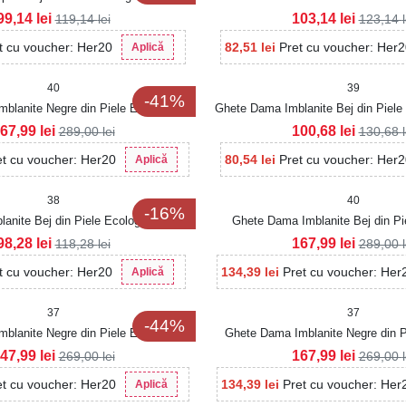
Intoarsa Flavia
99,14
lei
103,14
lei
119,14
lei
123,14
t cu voucher: Her20
82,51
lei
Pret cu voucher: Her
Aplică
40
39
-41%
blanite Negre din Piele Ecologica
Ghete Dama Imblanite Bej din Piele
Isobella
67,99
lei
100,68
lei
289,00
lei
130,68
et cu voucher: Her20
80,54
lei
Pret cu voucher: Her
Aplică
38
40
-16%
anite Bej din Piele Ecologica Sadira
Ghete Dama Imblanite Bej din Pi
Isobella
98,28
lei
167,99
lei
118,28
lei
289,00
t cu voucher: Her20
134,39
lei
Pret cu voucher: Her
Aplică
37
37
-44%
blanite Negre din Piele Ecologica
Ghete Dama Imblanite Negre din P
Intoarsa Hridhya2
Intoarsa Louella
47,99
lei
167,99
lei
269,00
lei
269,00
et cu voucher: Her20
134,39
lei
Pret cu voucher: Her
Aplică