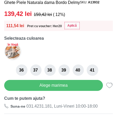
Ghete Piele Naturala dama Bordo Delmy
SKU
A13932
139,42
lei
159,42
lei
( 12%)
111,54
lei
Aplică
Pret cu voucher: Her20
Selecteaza culoarea
în Vogă
36
37
38
39
40
41
Alege marimea
Cum te putem ajuta?
031.4231.181, Luni-Vineri 10:00-18:00
Suna-ne