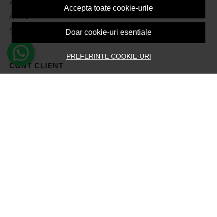
Harta site
Accepta toate cookie-urile
ANPC
Solutionarea litigiilor
Doar cookie-uri esentiale
PREFERINTE COOKIE-URI
CONT CLIENT
Contul meu
Inregistrare
Recuperare parola
Istoric comenzi
Produse favorite
Devino Afiliat