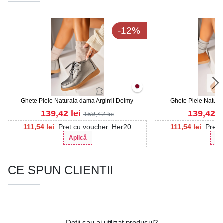
-12%
Ghete Piele Naturala dama Argintii Delmy
Ghete Piele Natura
139,42
lei
139,42
l
159,42
lei
111,54
lei
Pret cu voucher: Her20
111,54
lei
Pret 
Aplică
Ap
CE SPUN CLIENTII
Detii sau ai utilizat produsul?