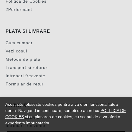
Politica de Cookies
2Performant
PLATA SI LIVRARE
Cum cumpar
Vezi cosul
Metode de plata
Transport si retururi
Intrebari frecvente
Formular de retur
Acest site foloseste cookies pentru a va oferi functionalitatea
ASISTENTA
dorita. Navigand in continuare, sunteti de acord cu
POLITICA DE
COOKIES
si cu plasarea de cookies, cu scopul de a va oferi o
Contacteaza-ne
experienta imbunatatita.
Intrebari frecvente