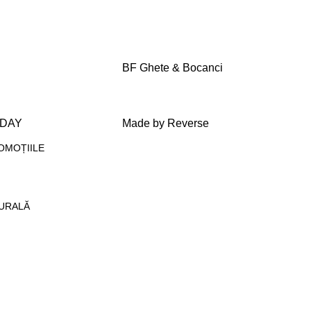
BF Ghete & Bocanci
IDAY
Made by Reverse
OMOȚIILE
TURALĂ