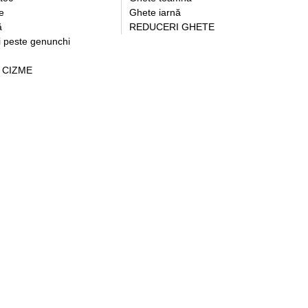
e
Ghete iarnă
ă
REDUCERI GHETE
i peste genunchi
 CIZME