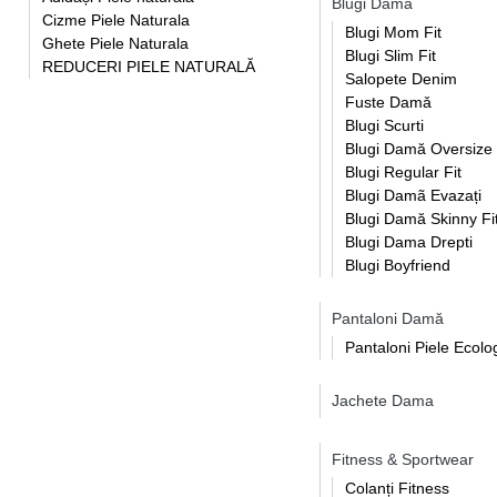
Blugi Damă
Cizme Piele Naturala
Blugi Mom Fit
Ghete Piele Naturala
Blugi Slim Fit
REDUCERI PIELE NATURALĂ
Salopete Denim
Fuste Damǎ
Blugi Scurti
Blugi Damă Oversize
Blugi Regular Fit
Blugi Damã Evazați
Blugi Damă Skinny Fi
Blugi Dama Drepti
Blugi Boyfriend
Pantaloni Damă
Pantaloni Piele Ecolo
Jachete Dama
Fitness & Sportwear
Colanți Fitness