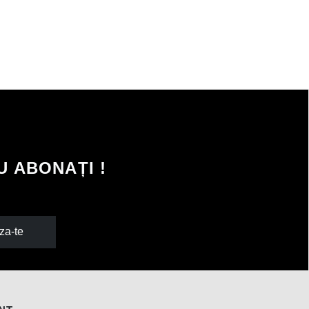
 ABONAȚI !
za-te