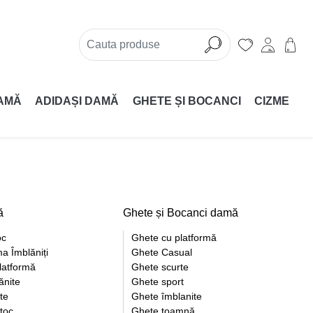
AMĂ
ADIDAȘI DAMĂ
GHETE ȘI BOCANCI
CIZME
ă
Ghete și Bocanci damă
oc
Ghete cu platformă
a Îmblăniți
Ghete Casual
latformă
Ghete scurte
ănite
Ghete sport
te
Ghete îmblanite
toc
Ghete toamnă