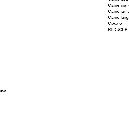
Cizme înalt
Cizme iarn
Cizme lung
Ciocate
REDUCERI
t
gica