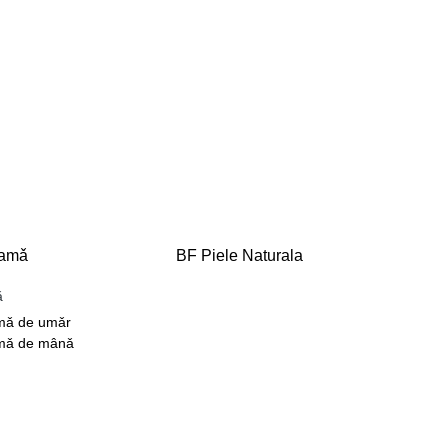
Damǎ
BF Piele Naturala
ǎ
mǎ de umǎr
mǎ de mânǎ