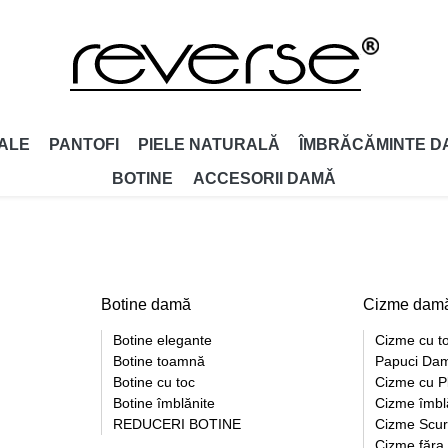
ALE
PANTOFI
PIELE NATURALĂ
ÎMBRĂCĂMINTE D
BOTINE
ACCESORII DAMǍ
Botine damă
Cizme dam
Botine elegante
Cizme cu t
Botine toamnă
Papuci Dam
Botine cu toc
Cizme cu P
Botine îmblănite
Cizme îmbl
REDUCERI BOTINE
Cizme Scur
Cizme făra 