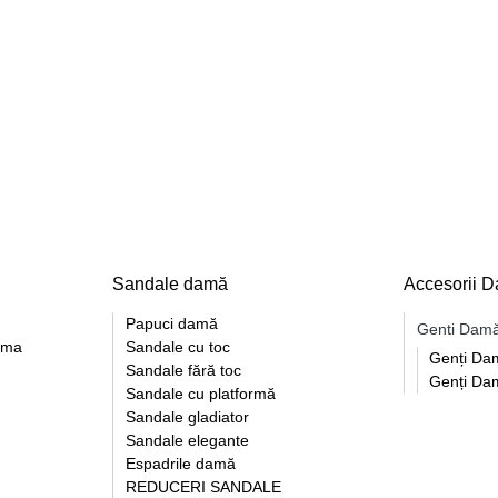
Sandale damă
Accesorii 
Papuci damă
Genti Dam
orma
Sandale cu toc
Genți Da
Sandale fără toc
Genți Da
Sandale cu platformă
Sandale gladiator
Sandale elegante
Espadrile damă
REDUCERI SANDALE