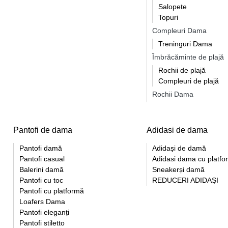
Salopete
Topuri
Compleuri Dama
Treninguri Dama
Îmbrăcăminte de plajă
Rochii de plajă
Compleuri de plajă
Rochii Dama
Pantofi de dama
Adidasi de dama
Pantofi damă
Adidași de damă
Pantofi casual
Adidasi dama cu platf
Balerini damă
Sneakerși damă
Pantofi cu toc
REDUCERI ADIDAȘI
Pantofi cu platformă
Loafers Dama
Pantofi eleganți
Pantofi stiletto