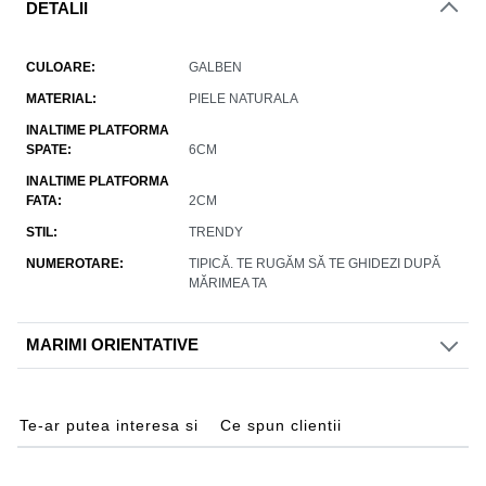
DETALII
CULOARE
GALBEN
MATERIAL
PIELE NATURALA
INALTIME PLATFORMA
SPATE
6CM
INALTIME PLATFORMA
FATA
2CM
STIL
TRENDY
NUMEROTARE
TIPICĂ. TE RUGĂM SĂ TE GHIDEZI DUPĂ
MĂRIMEA TA
MARIMI ORIENTATIVE
Te-ar putea interesa si
Ce spun clientii