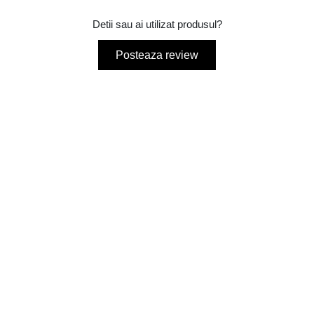
Detii sau ai utilizat produsul?
Posteaza review