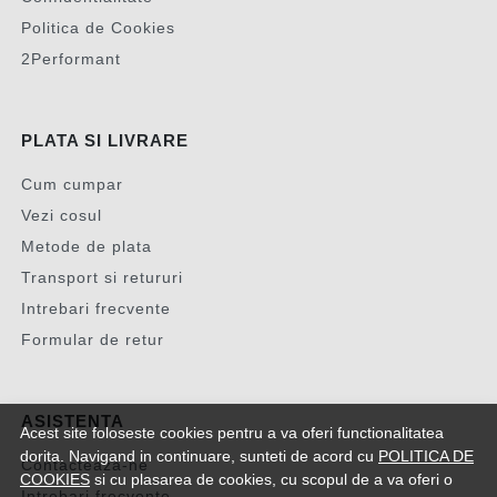
Politica de Cookies
2Performant
PLATA SI LIVRARE
Cum cumpar
Vezi cosul
Metode de plata
Transport si retururi
Intrebari frecvente
Formular de retur
ASISTENTA
Acest site foloseste cookies pentru a va oferi functionalitatea
dorita. Navigand in continuare, sunteti de acord cu
POLITICA DE
Contacteaza-ne
COOKIES
si cu plasarea de cookies, cu scopul de a va oferi o
Intrebari frecvente