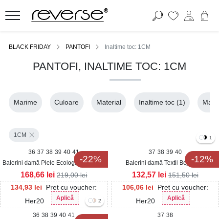
BLACK FRIDAY
PANTOFI
Inaltime toc: 1CM
PANTOFI, INALTIME TOC: 1CM
Marime
Culoare
Material
Inaltime toc
(1)
Mater
1CM
1
36
37
38
39
40
41
37
38
39
40
-22%
-12%
Balerini damă Piele Ecologica Intoarsa
Balerini damă Textil Bej Joule
Kaki Kartey
168,66
lei
132,57
lei
219,00
lei
151,50
lei
134,93
lei
Pret cu voucher:
106,06
lei
Pret cu voucher:
Aplică
Aplică
Her20
Her20
2
36
38
39
40
41
37
38