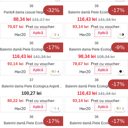
36
39
-32%
-17%
Pantofi dama casual Negri din Satin
Balerini damă Piele Ecologica Negri
Nikola
Jesey
88,34
lei
116,43
lei
131,17
lei
141,34
lei
70,67
lei
Pret cu voucher:
93,14
lei
Pret cu voucher:
Aplică
Aplică
Her20
Her20
1
36
36
-17%
-9%
Balerini damă Piele Ecologica Bej Jesey
Balerini dama Piele Ecologica Kaki
Kayn
116,43
lei
98,34
lei
141,34
lei
108,34
lei
93,14
lei
Pret cu voucher:
78,67
lei
Pret cu voucher:
Aplică
Aplică
Her20
Her20
4
37
38
-17%
Balerini dama Piele Ecologica Argintiu
Balerini damă Piele Ecologica Bej Jocie
Yazan
100,27
lei
116,43
lei
141,34
lei
80,22
lei
Pret cu voucher:
93,14
lei
Pret cu voucher:
Aplică
Aplică
Her20
Her20
1
1
36
36
-17%
-17%
Balerini damă Piele Ecologica Auriu
Balerini damă Piele Ecologica Albi