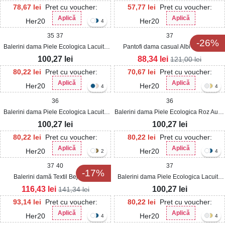
78,67
lei
Pret cu voucher:
57,77
lei
Pret cu voucher:
Aplică
Aplică
Her20
Her20
4
35
37
37
-26%
Balerini dama Piele Ecologica Lacuita
Pantofi dama casual Albi din Piele
Nude Masyn
Ecologica Lacuita Jeyko
100,27
lei
88,34
lei
121,00
lei
80,22
lei
Pret cu voucher:
70,67
lei
Pret cu voucher:
Aplică
Aplică
Her20
Her20
4
4
36
36
Balerini dama Piele Ecologica Lacuita
Balerini dama Piele Ecologica Roz Auriu
Alb Masyn
Yazan
100,27
lei
100,27
lei
80,22
lei
Pret cu voucher:
80,22
lei
Pret cu voucher:
Aplică
Aplică
Her20
Her20
2
4
37
40
37
-17%
Balerini damă Textil Bej Kihara
Balerini dama Piele Ecologica Lacuita
Negru Masyn
116,43
lei
100,27
lei
141,34
lei
93,14
lei
Pret cu voucher:
80,22
lei
Pret cu voucher:
Aplică
Aplică
Her20
Her20
4
4