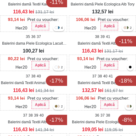
-11%
Balerini damă Textil Kaki Idalie
Balerini damă Piele Ecologica Alb Tory
116,43
lei
132,57
lei
131,17
lei
93,14
lei
Pret cu voucher:
106,06
lei
Pret cu voucher:
Aplică
Aplică
Her20
Her20
4
2
35
36
37
38
39
41
-11%
Balerini dama Piele Ecologica Lacuita
Balerini damă Textil Albi Idalie
Mov Masyn
100,27
lei
116,43
lei
131,17
lei
80,22
lei
Pret cu voucher:
93,14
lei
Pret cu voucher:
Aplică
Aplică
Her20
Her20
2
37
38
40
37
38
40
41
-17%
-18%
Balerini damă Textil Animal Print Kihara
Balerini damă Textil Bej Aksha
116,43
lei
132,57
lei
141,34
lei
161,67
lei
93,14
lei
Pret cu voucher:
106,06
lei
Pret cu voucher:
Aplică
Aplică
Her20
Her20
2
37
38
39
40
36
37
38
-17%
-8%
Balerini damă Textil Albi Kihara
Balerini dama Piele Ecologica Negru
Kayn
116,43
lei
109,05
lei
141,34
lei
119,05
lei