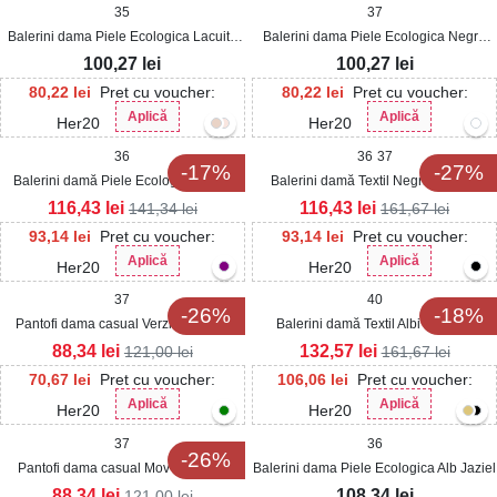
35
37
Balerini dama Piele Ecologica Lacuita
Balerini dama Piele Ecologica Negru
Bej Masyn
Yazan
100,27
lei
100,27
lei
80,22
lei
Pret cu voucher:
80,22
lei
Pret cu voucher:
Aplică
Aplică
Her20
Her20
36
36
37
-17%
-27%
Balerini damă Piele Ecologica Negri
Balerini damă Textil Negri Harlene
Jocie
116,43
lei
116,43
lei
141,34
lei
161,67
lei
93,14
lei
Pret cu voucher:
93,14
lei
Pret cu voucher:
Aplică
Aplică
Her20
Her20
37
40
-26%
-18%
Pantofi dama casual Verzi din Satin
Balerini damă Textil Albi Harlene
Penley
88,34
lei
132,57
lei
121,00
lei
161,67
lei
70,67
lei
Pret cu voucher:
106,06
lei
Pret cu voucher:
Aplică
Aplică
Her20
Her20
37
36
-26%
Pantofi dama casual Mov din Satin
Balerini dama Piele Ecologica Alb Jaziel
Penley
88,34
lei
108,34
lei
121,00
lei