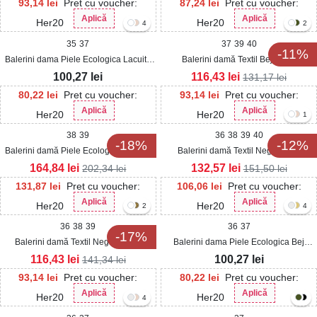
93,14
lei
Pret cu voucher:
87,24
lei
Pret cu voucher:
Aplică
Aplică
Her20
Her20
4
2
35
37
37
39
40
-11%
Balerini dama Piele Ecologica Lacuita
Balerini damă Textil Bej Idalie
Albastru Masyn
100,27
lei
116,43
lei
131,17
lei
80,22
lei
Pret cu voucher:
93,14
lei
Pret cu voucher:
Aplică
Aplică
Her20
Her20
1
38
39
36
38
39
40
-18%
-12%
Balerini damă Piele Ecologica Albastri
Balerini damă Textil Negri Joule
Rosemary
164,84
lei
132,57
lei
202,34
lei
151,50
lei
131,87
lei
Pret cu voucher:
106,06
lei
Pret cu voucher:
Aplică
Aplică
Her20
Her20
2
4
36
38
39
36
37
-17%
Balerini damă Textil Negri Kihara
Balerini dama Piele Ecologica Bej
Yazan
116,43
lei
100,27
lei
141,34
lei
93,14
lei
Pret cu voucher:
80,22
lei
Pret cu voucher:
Aplică
Aplică
Her20
Her20
4