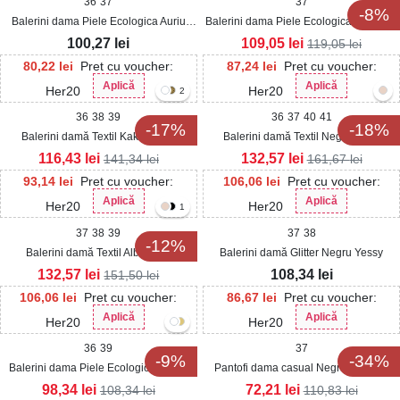
36
37
37
-8%
Balerini dama Piele Ecologica Auriu
Balerini dama Piele Ecologica Bej Kayn
Yazan
100,27
lei
109,05
lei
119,05
lei
80,22
lei
Pret cu voucher:
87,24
lei
Pret cu voucher:
Aplică
Aplică
Her20
Her20
2
36
38
39
36
37
40
41
-17%
-18%
Balerini damă Textil Kaki Kihara
Balerini damă Textil Negri Aksha
116,43
lei
132,57
lei
141,34
lei
161,67
lei
93,14
lei
Pret cu voucher:
106,06
lei
Pret cu voucher:
Aplică
Aplică
Her20
Her20
1
37
38
39
37
38
-12%
Balerini damă Textil Albi Joule
Balerini damă Glitter Negru Yessy
132,57
lei
108,34
lei
151,50
lei
106,06
lei
Pret cu voucher:
86,67
lei
Pret cu voucher:
Aplică
Aplică
Her20
Her20
36
39
37
-9%
-34%
Balerini dama Piele Ecologica Negru
Pantofi dama casual Negri din Piele
Jaziel
Ecologica Alarra
98,34
lei
72,21
lei
108,34
lei
110,83
lei