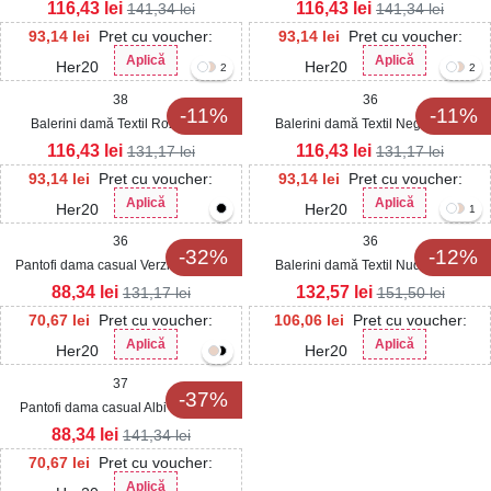
Jesey
Jesey
116,43
lei
116,43
lei
141,34
lei
141,34
lei
93,14
lei
Pret cu voucher:
93,14
lei
Pret cu voucher:
Aplică
Aplică
Her20
Her20
2
2
38
36
-11%
-11%
Balerini damă Textil Roz Idalie
Balerini damă Textil Negri Idalie
116,43
lei
116,43
lei
131,17
lei
131,17
lei
93,14
lei
Pret cu voucher:
93,14
lei
Pret cu voucher:
Aplică
Aplică
Her20
Her20
1
36
36
-32%
-12%
Pantofi dama casual Verzi din Satin
Balerini damă Textil Nude Joule
Nikola
88,34
lei
132,57
lei
131,17
lei
151,50
lei
70,67
lei
Pret cu voucher:
106,06
lei
Pret cu voucher:
Aplică
Aplică
Her20
Her20
37
-37%
Pantofi dama casual Albi din Piele
Ecologica Raima
88,34
lei
141,34
lei
70,67
lei
Pret cu voucher:
Aplică