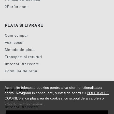
2Performant
PLATA SI LIVRARE
Cum cumpar
Vezi cosul
Metode de plata
Transport si retururi
Intrebari frecvente
Formular de retur
Acest site foloseste cookies pentru a va oferi functionalitatea
ASISTENTA
dorita. Navigand in continuare, sunteti de acord cu
POLITICA DE
COOKIES
si cu plasarea de cookies, cu scopul de a va oferi o
Contacteaza-ne
experienta imbunatatita.
Intrebari frecvente
Harta site