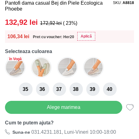
Pantofi dama casual Bej din Piele Ecologica
SKU
A8818
Phoebe
132,92
lei
172,92
lei
( 23%)
106,34
lei
Aplică
Pret cu voucher: Her20
Selecteaza culoarea
în Vogă
35
36
37
38
39
40
Alege marimea
Cum te putem ajuta?
031.4231.181, Luni-Vineri 10:00-18:00
Suna-ne