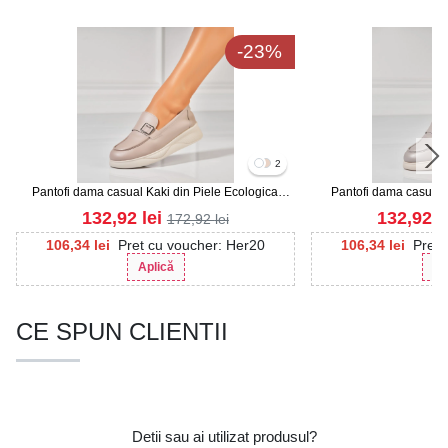
-23%
2
Pantofi dama casual Kaki din Piele Ecologica
Pantofi dama casual G
Phoebe
Ph
132,92
lei
132,92
l
172,92
lei
106,34
lei
Pret cu voucher: Her20
106,34
lei
Pret 
Aplică
Ap
CE SPUN CLIENTII
Detii sau ai utilizat produsul?