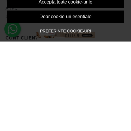
Accepta toate cookie-urile
ANPC
Solutionarea litigiilor
Doar cookie-uri esentiale
PREFERINTE COOKIE-URI
CONT CLIENT
Contul meu
Inregistrare
Recuperare parola
Istoric comenzi
Produse favorite
Devino Afiliat