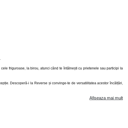
.
n cele friguroase, la birou, atunci când te întâlnești cu prietenele sau participi la
epție. Descoperă-i la Reverse și convinge-te de versatilitatea acestor încălțări,
Afiseaza mai mult
ceresc garderobele feminine atât la adeptele tocurilor înalte, cât și la cele care
mpas stilistic, găsești în colecția noastră acei pantofi unici, care să îți reflecte