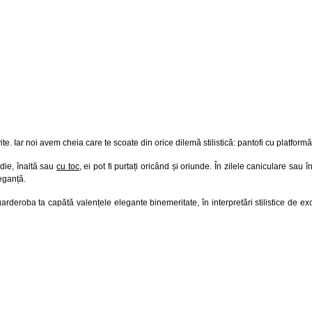
ivite. Iar noi avem cheia care te scoate din orice dilemă stilistică: pantofi cu platformă
die, înaltă sau
cu toc
, ei pot fi purtați oricând și oriunde. În zilele caniculare sau î
leganță.
arderoba ta capătă valențele elegante binemeritate, în interpretări stilistice de exc
rile tale stilistice, iar pantofii cu platformă Reverse sunt o dovadă grăitoare. Ei cu
mă
Reverse, adaugi centimetri, fără să îți sacrifici confortul. Pentru a depăși orice i