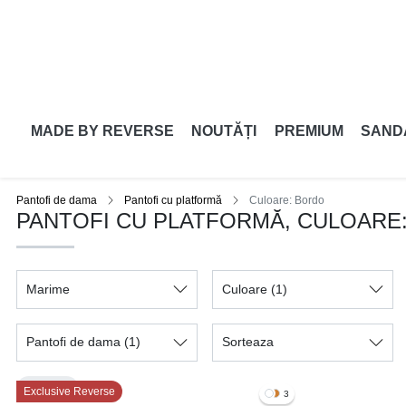
MADE BY REVERSE
NOUTĂȚI
PREMIUM
SAND
Pantofi de dama
Pantofi cu platformă
Culoare: Bordo
PANTOFI CU PLATFORMĂ, CULOARE
Marime
Culoare
(1)
Pantofi de dama
(1)
Sorteaza
Bordo
Exclusive Reverse
3