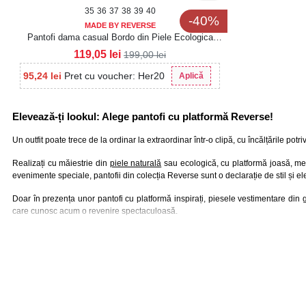
35
36
37
38
39
40
-40%
MADE BY REVERSE
Pantofi dama casual Bordo din Piele Ecologica
Lacuita Tamara
119,05
lei
199,00
lei
95,24
lei
Pret cu voucher: Her20
Aplică
Elevează-ți lookul: Alege pantofi cu platformă Reverse!
Un outfit poate trece de la ordinar la extraordinar într-o clipă, cu încălțările potr
Realizați cu măiestrie din
piele naturală
sau ecologică, cu platformă joasă, me
evenimente speciale, pantofii din colecția Reverse sunt o declarație de stil și e
Doar în prezența unor pantofi cu platformă inspirați, piesele vestimentare din g
care cunosc acum o revenire spectaculoasă.
Câștigi centimetri, fără să sacrifici confortul
Atunci când eleganța și confortul cad la învoială, ai doar de câștigat în exploră
preferă talpa joasă.
În modă, nu este loc de compromis. Alegând o pereche de
pantofi cu platfor
personalitatea.