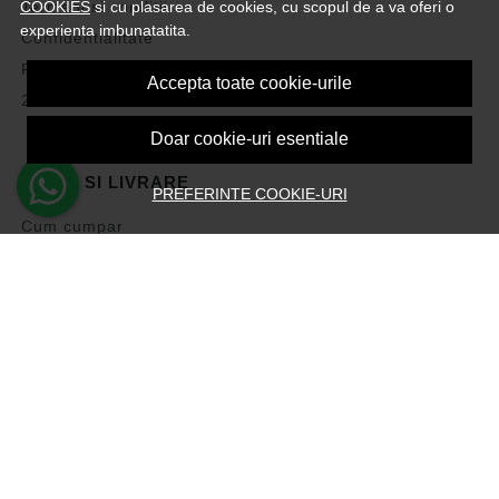
Termeni si conditii
COOKIES
si cu plasarea de cookies, cu scopul de a va oferi o
experienta imbunatatita.
Confidentialitate
Politica de Cookies
Accepta toate cookie-urile
2Performant
Doar cookie-uri esentiale
PLATA SI LIVRARE
PREFERINTE COOKIE-URI
Cum cumpar
Vezi cosul
Metode de plata
Transport si retururi
Intrebari frecvente
Formular de retur
ASISTENTA