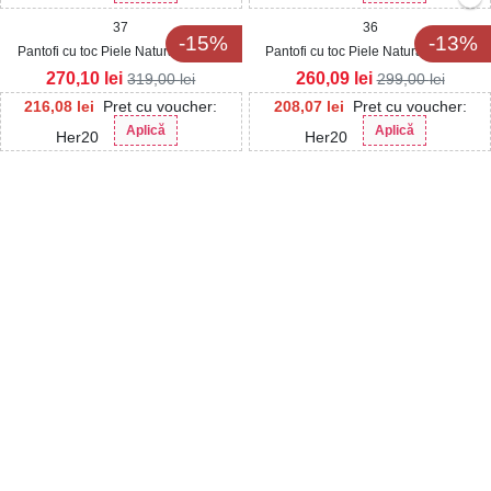
37
36
-15%
-13%
Pantofi cu toc Piele Naturala Verde
Pantofi cu toc Piele Naturala Negru
Tasale
Mandie
270,10
lei
260,09
lei
319,00
lei
299,00
lei
216,08
lei
Pret cu voucher:
208,07
lei
Pret cu voucher:
Aplică
Aplică
Her20
Her20