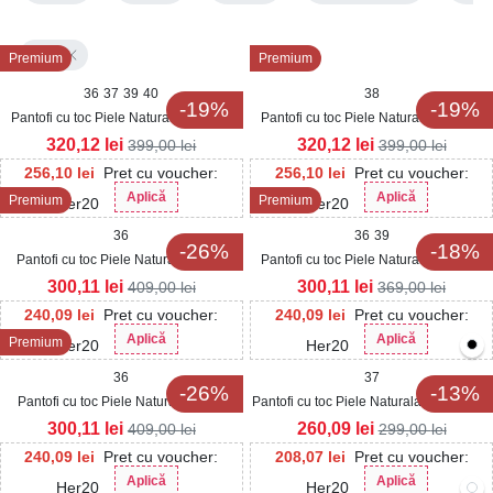
4CM
Premium
Premium
36
37
39
40
38
-19%
-19%
Pantofi cu toc Piele Naturala Intoarsa
Pantofi cu toc Piele Naturala Intoarsa
Bej Luxanna
Maro Luxanna
320,12
lei
320,12
lei
399,00
lei
399,00
lei
256,10
lei
Pret cu voucher:
256,10
lei
Pret cu voucher:
Aplică
Aplică
Premium
Premium
Her20
Her20
36
36
39
-26%
-18%
Pantofi cu toc Piele Naturala Negru
Pantofi cu toc Piele Naturala Intoarsa
Yanila
Negru Maryna
300,11
lei
300,11
lei
409,00
lei
369,00
lei
240,09
lei
Pret cu voucher:
240,09
lei
Pret cu voucher:
Aplică
Aplică
Premium
Her20
Her20
36
37
-26%
-13%
Pantofi cu toc Piele Naturala Verde
Pantofi cu toc Piele Naturala Alb Mandie
Yanila
300,11
lei
260,09
lei
409,00
lei
299,00
lei
240,09
lei
Pret cu voucher:
208,07
lei
Pret cu voucher:
Aplică
Aplică
Her20
Her20