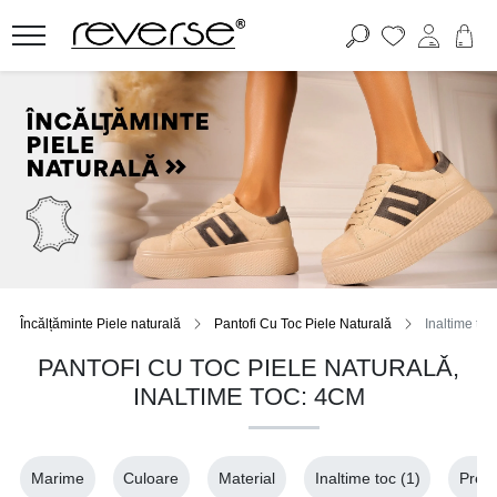
Încălțăminte Piele naturală
Pantofi Cu Toc Piele Naturalǎ
Inaltime to
PANTOFI CU TOC PIELE NATURALǍ,
INALTIME TOC: 4CM
Marime
Culoare
Material
Inaltime toc
(1)
Pret