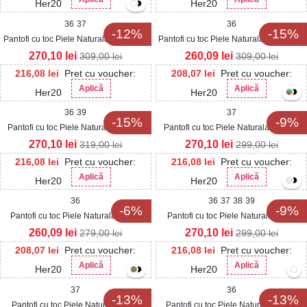
Her20
Her20
36
37
36
-12%
-15%
Pantofi cu toc Piele Naturala Gri Syena
Pantofi cu toc Piele Naturala Bej Mujozi
270,10
lei
260,09
lei
309,00
lei
309,00
lei
216,08
lei
Pret cu voucher:
208,07
lei
Pret cu voucher:
Aplică
Aplică
Her20
Her20
36
39
37
-15%
-9%
Pantofi cu toc Piele Naturala Argintiu
Pantofi cu toc Piele Naturala Argintiu
Haway
Umma
270,10
lei
270,10
lei
319,00
lei
299,00
lei
216,08
lei
Pret cu voucher:
216,08
lei
Pret cu voucher:
Aplică
Aplică
Her20
Her20
36
36
37
38
39
-6%
-9%
Pantofi cu toc Piele Naturala Negru
Pantofi cu toc Piele Naturala Color
Fardow
Umma
260,09
lei
270,10
lei
279,00
lei
299,00
lei
208,07
lei
Pret cu voucher:
216,08
lei
Pret cu voucher:
Aplică
Aplică
Her20
Her20
37
36
-13%
-13%
Pantofi cu toc Piele Naturala Color
Pantofi cu toc Piele Naturala Negru