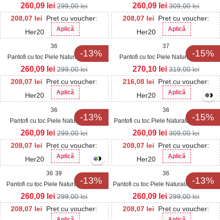
Mujozi
260,09
lei
260,09
lei
299,00
lei
309,00
lei
208,07
lei
Pret cu voucher:
208,07
lei
Pret cu voucher:
Aplică
Aplică
Her20
Her20
36
37
-13%
-15%
Pantofi cu toc Piele Naturala Negru
Pantofi cu toc Piele Naturala Verde
Rozlyn
Tasale
260,09
lei
270,10
lei
299,00
lei
319,00
lei
208,07
lei
Pret cu voucher:
216,08
lei
Pret cu voucher:
Aplică
Aplică
Her20
Her20
36
36
-13%
-15%
Pantofi cu toc Piele Naturala Kaki
Pantofi cu toc Piele Naturala Alb Syena
Rozlyn
260,09
lei
260,09
lei
299,00
lei
309,00
lei
208,07
lei
Pret cu voucher:
208,07
lei
Pret cu voucher:
Aplică
Aplică
Her20
Her20
36
39
36
-13%
-13%
Pantofi cu toc Piele Naturala Animal
Pantofi cu toc Piele Naturala Alb Rozlyn
Print Monai
260,09
lei
260,09
lei
299,00
lei
299,00
lei
208,07
lei
Pret cu voucher:
208,07
lei
Pret cu voucher:
Aplică
Aplică