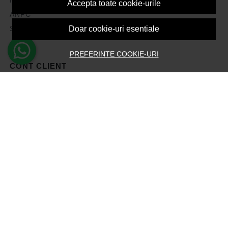
Accepta toate cookie-urile
ANPC
Solutionarea litigiilor
Doar cookie-uri esentiale
PREFERINTE COOKIE-URI
CONT CLIENT
Contul meu
Inregistrare
Recuperare parola
Istoric comenzi
Produse favorite
Devino Afiliat