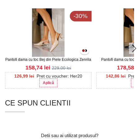
-30%
Pantofi dama cu toc Bej din Piele Ecologica Zenrila
Pantofi dama cu toc Ne
Ca
158,74
lei
178,58
l
229,00
lei
126,99
lei
Pret cu voucher: Her20
142,86
lei
Pret 
Aplică
Ap
CE SPUN CLIENTII
Detii sau ai utilizat produsul?