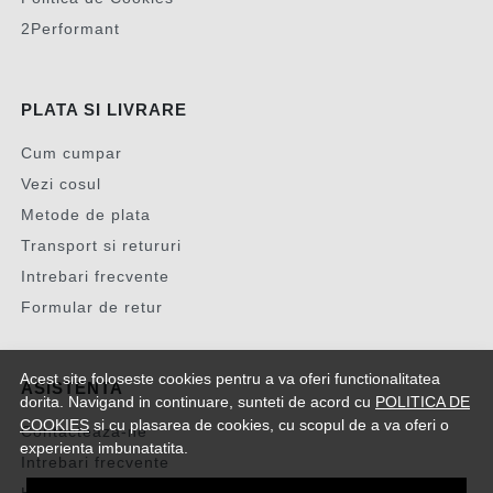
2Performant
PLATA SI LIVRARE
Cum cumpar
Vezi cosul
Metode de plata
Transport si retururi
Intrebari frecvente
Formular de retur
Acest site foloseste cookies pentru a va oferi functionalitatea
ASISTENTA
dorita. Navigand in continuare, sunteti de acord cu
POLITICA DE
COOKIES
si cu plasarea de cookies, cu scopul de a va oferi o
Contacteaza-ne
experienta imbunatatita.
Intrebari frecvente
Harta site