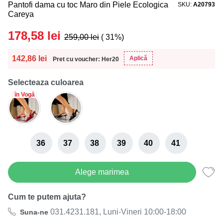
Pantofi dama cu toc Maro din Piele Ecologica
SKU
A20793
Careya
178,58
lei
259,00
lei
( 31%)
142,86
lei
Aplică
Pret cu voucher: Her20
Selecteaza culoarea
în Vogă
36
37
38
39
40
41
Alege marimea
Cum te putem ajuta?
031.4231.181, Luni-Vineri 10:00-18:00
Suna-ne