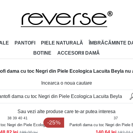
ALE
PANTOFI
PIELE NATURALĂ
ÎMBRĂCĂMINTE D
BOTINE
ACCESORII DAMǍ
fi dama cu toc Negri din Piele Ecologica Lacuita Beyla nu a 
Incearca o noua cautare
Sau vezi alte produse care te-ar putea interesa
38
39
40
41
37
-25%
toc Negri din Piele Ecologica Lacuita
Pantofi dama cu toc Negri din Piele 
Dunya
Kylie3
48,82
lei
140,64
lei
199,00
lei
182,01