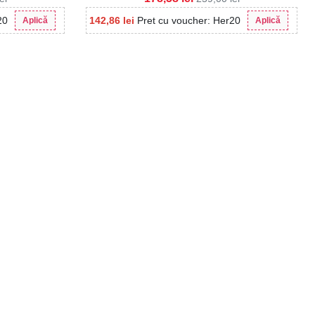
20
142,86
lei
Pret cu voucher: Her20
Aplică
Aplică