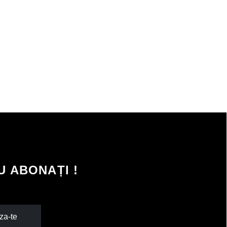
 ABONAȚI !
za-te