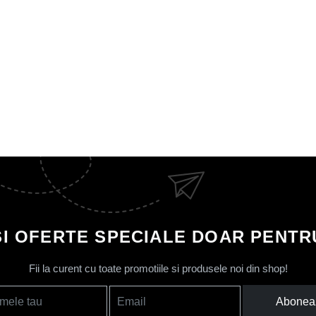
SI OFERTE SPECIALE DOAR PENTRU
Fii la curent cu toate promotiile si produsele noi din shop!
Abonea
mele tau
Email