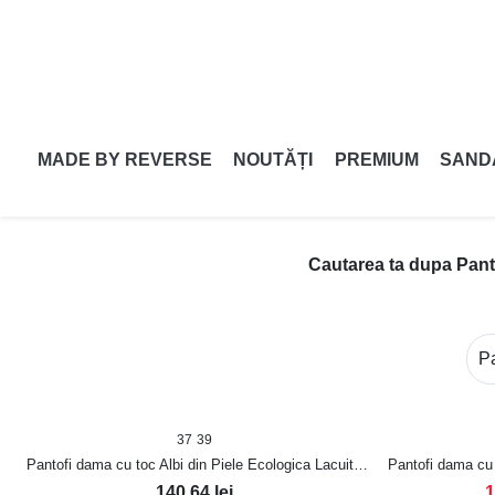
MADE BY REVERSE
NOUTĂȚI
PREMIUM
SAND
Cautarea ta dupa Panto
37
39
Pantofi dama cu toc Albi din Piele Ecologica Lacuita
Pantofi dama cu 
Beyla
140,64
lei
1