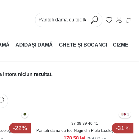
AMĂ
ADIDAȘI DAMĂ
GHETE ȘI BOCANCI
CIZME
intors niciun rezultat.
1
37
38
39
40
41
-22%
-31%
Ecologica Lacuita
Pantofi dama cu toc Negri din Piele Ecologica Lacuita
Sanoya
178,58
lei
lei
259,00
lei