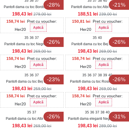
35
36
37
35
37
38
40
-28%
-21%
Pantofi dama cu toc Bordo din Piele
Pantofi dama cu toc Albi din Piele
Ecologica Intoarsa Mizuki
Ecologica Nitana
198,43
lei
188,51
lei
279,00
lei
239,00
lei
158,74
lei
Pret cu voucher:
150,81
lei
Pret cu voucher:
Aplică
Aplică
Her20
Her20
35
36
37
35
40
-26%
-26%
Pantofi dama cu toc Negri din Piele
Pantofi dama cu toc Bej din Piele
Ecologica Erisa
Ecologica Wynter
198,43
lei
198,43
lei
269,00
lei
269,00
lei
158,74
lei
Pret cu voucher:
158,74
lei
Pret cu voucher:
Aplică
Aplică
Her20
Her20
35
36
37
35
36
37
38
39
40
-23%
-26%
Pantofi dama cu toc Bej din Piele
Pantofi dama cu toc Rosii din Piele
Ecologica Sarika
Ecologica Intoarsa Mansa
198,43
lei
198,43
lei
259,00
lei
269,00
lei
158,74
lei
Pret cu voucher:
158,74
lei
Pret cu voucher:
Aplică
Aplică
Her20
Her20
35
37
35
36
37
38
40
-26%
-31%
Pantofi dama cu toc Albi din Piele
Pantofi dama eleganti Negri din Satin
Ecologica Erisa
Mariya
198,43
lei
198,43
lei
269,00
lei
289,00
lei