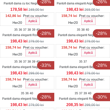
-28%
-26%
Pantofi dama cu toc Negri din Piele
Pantofi dama eleganti Argintii din Glitter
Ecologica Kalaris
Izaely
178,58
lei
198,43
lei
249,00
lei
269,00
lei
142,86
lei
Pret cu voucher:
158,74
lei
Pret cu voucher:
Aplică
Aplică
Her20
Her20
35
36
37
38
39
40
35
38
40
-28%
-28%
Pantofi dama eleganti Rosii din Satin
Pantofi dama eleganti Negri din Satin
Zaylens
Kyrie
198,43
lei
198,43
lei
279,00
lei
279,00
lei
158,74
lei
Pret cu voucher:
158,74
lei
Pret cu voucher:
Aplică
Aplică
Her20
Her20
35
36
37
38
39
40
35
37
-33%
-28%
Pantofi dama eleganti Negri din Satin
Pantofi dama eleganti Bej din Piele
Cayli
Ecologica Aisha
198,43
lei
198,43
lei
299,00
lei
279,00
lei
158,74
lei
Pret cu voucher:
158,74
lei
Pret cu voucher:
Aplică
Aplică
Her20
Her20
35
36
40
35
37
39
40
-28%
-30%
Pantofi dama eleganti Negri din Satin
Pantofi dama eleganti Roz Auriu din
Zaylens
Piele Ecologica Bexley
198,43
lei
208,35
lei
279,00
lei
299,00
lei