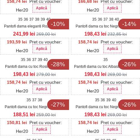
158,74
lei
Pret cu voucher:
166,68
lei
Pret cu voucher:
Aplică
Aplică
Her20
Her20
35
36
37
38
39
40
35
36
37
38
40
-10%
-14%
Pantofi dama eleganti Roz Auriu din
Pantofi dama cu toc Negri din Piele
Glitter Izaely
Ecologica Erena
241,99
lei
198,43
lei
269,00
lei
232,85
lei
193,59
lei
Pret cu voucher:
158,74
lei
Pret cu voucher:
Aplică
Aplică
Her20
Her20
35
36
37
39
40
35
-28%
-26%
Pantofi dama cu toc Rosii din Piele
Pantofi dama cu toc Albastri din Piele
Ecologica Intoarsa Mizuki
Ecologica Erisa
198,43
lei
198,43
lei
279,00
lei
269,00
lei
158,74
lei
Pret cu voucher:
158,74
lei
Pret cu voucher:
Aplică
Aplică
Her20
Her20
35
37
38
35
36
39
40
-27%
-26%
Pantofi dama cu toc Negri din Satin
Pantofi dama cu toc Negri din Piele
Javeria
Ecologica Intoarsa Wynter
188,51
lei
198,43
lei
259,00
lei
269,00
lei
150,81
lei
Pret cu voucher:
158,74
lei
Pret cu voucher:
Aplică
Aplică
Her20
Her20