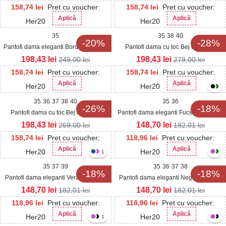
158,74
lei
Pret cu voucher:
158,74
lei
Pret cu voucher:
Aplică
Aplică
Her20
Her20
35
35
38
40
-20%
-28%
Pantofi dama eleganti Bordo din Piele
Pantofi dama cu toc Bej din Piele
Ecologica Lacuita Emrey
Ecologica Intoarsa Mizuki
198,43
lei
198,43
lei
249,00
lei
279,00
lei
158,74
lei
Pret cu voucher:
158,74
lei
Pret cu voucher:
Aplică
Aplică
Her20
Her20
35
36
37
38
40
35
36
-26%
-18%
Pantofi dama cu toc Bej din Piele
Pantofi dama eleganti Fucsia din Satin
Ecologica Intoarsa Mansa
Marielle
198,43
lei
148,70
lei
269,00
lei
182,01
lei
158,74
lei
Pret cu voucher:
118,96
lei
Pret cu voucher:
Aplică
Aplică
Her20
Her20
1
35
37
39
35
36
37
38
-18%
-18%
Pantofi dama eleganti Verzi din Piele
Pantofi dama eleganti Negri din Satin
Ecologica Intoarsa Grazyna
Marielle
148,70
lei
148,70
lei
182,01
lei
182,01
lei
118,96
lei
Pret cu voucher:
118,96
lei
Pret cu voucher:
Aplică
Aplică
Her20
Her20
1