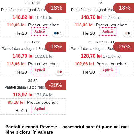
35
37
38
35
-18%
-18%
Pantofi dama eleganti Albastri din Piele
Pantofi dama eleganti Verzi din Satin
Ecologica Intoarsa Grazyna
Marielle
148,82
lei
148,70
lei
182,01
lei
182,01
lei
119,06
lei
Pret cu voucher:
118,96
lei
Pret cu voucher:
Aplică
Aplică
Her20
Her20
1
35
36
38
35
36
37
38
39
-18%
-25%
Pantofi dama eleganti Fucsia din Piele
Pantofi dama eleganti Rosii din Piele
Ecologica Intoarsa Grazyna
Ecologica Intoarsa Thania
148,70
lei
128,70
lei
182,01
lei
171,84
lei
118,96
lei
Pret cu voucher:
102,96
lei
Pret cu voucher:
Aplică
Aplică
Her20
Her20
35
36
-30%
Pantofi dama cu toc Negri din Satin
Emslie
118,97
lei
171,84
lei
95,18
lei
Pret cu voucher:
Aplică
Her20
Pantofi eleganți Reverse – accesoriul care îți pune cel mai
bine piciorul în valoare