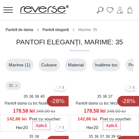
Pantofi de dama
Pantofi eleganți
Marime: 35
PANTOFI ELEGANȚI, MARIME: 35
Marime
(1)
Culoare
Material
Inaltime toc
Pret
35
2
2
35
36
38
40
35
36
37
-28%
-28%
Pantofi dama cu toc Nude din Piele
Pantofi dama cu toc Verzi din Piele
Ecologica Kalaris
Ecologica Kalaris
178,58
lei
178,58
lei
249,00
lei
249,00
lei
142,86
lei
Pret cu voucher:
142,86
lei
Pret cu voucher:
Aplică
Aplică
Her20
Her20
2
35
38
35
36
37
38
39
40