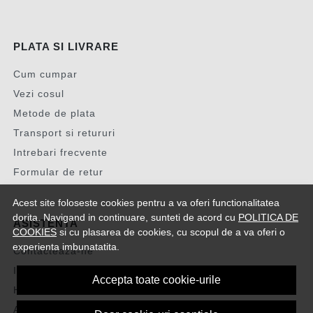
PLATA SI LIVRARE
Cum cumpar
Vezi cosul
Metode de plata
Transport si retururi
Intrebari frecvente
Formular de retur
Acest site foloseste cookies pentru a va oferi functionalitatea
dorita. Navigand in continuare, sunteti de acord cu
POLITICA DE
ASISTENTA
COOKIES
si cu plasarea de cookies, cu scopul de a va oferi o
experienta imbunatatita.
Contacteaza-ne
Intrebari frecvente
Accepta toate cookie-urile
Harta site
ANPC