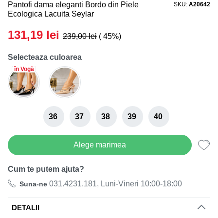
Pantofi dama eleganti Bordo din Piele
SKU
A20642
Black Friday de Vara! 27.07-05.08
Ecologica Lacuita Seylar
Reducerea finală la toate produsele!
131,19
lei
239,00
lei
( 45%)
Selecteaza culoarea
în Vogă
36
37
38
39
40
Alege marimea
Cum te putem ajuta?
031.4231.181, Luni-Vineri 10:00-18:00
Suna-ne
DETALII