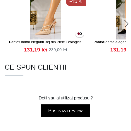
-45%
Pantofi dama eleganti Bej din Piele Ecologica
Pantofi dama eleganti N
Lacuita Seylar
Lacuit
131,19
lei
131,19
l
239,00
lei
CE SPUN CLIENTII
Detii sau ai utilizat produsul?
Posteaza review