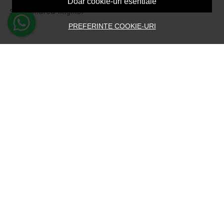
Doar cookie-uri esentiale
Solutionarea litigiilor
PREFERINTE COOKIE-URI
CONT CLIENT
Contul meu
Inregistrare
Recuperare parola
Istoric comenzi
Produse favorite
Devino Afiliat