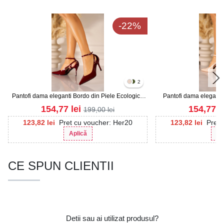
-22%
2
Pantofi dama eleganti Bordo din Piele Ecologica
Pantofi dama eleganti 
Lacuita Ziva
Lacui
154,77
lei
154,77
l
199,00
lei
123,82
lei
Pret cu voucher: Her20
123,82
lei
Pret 
Aplică
Ap
CE SPUN CLIENTII
Detii sau ai utilizat produsul?