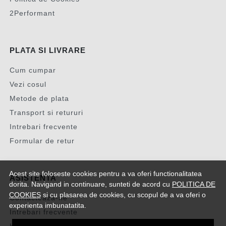
2Performant
PLATA SI LIVRARE
Cum cumpar
Vezi cosul
Metode de plata
Transport si retururi
Intrebari frecvente
Formular de retur
Acest site foloseste cookies pentru a va oferi functionalitatea
ASISTENTA
dorita. Navigand in continuare, sunteti de acord cu
POLITICA DE
COOKIES
si cu plasarea de cookies, cu scopul de a va oferi o
Contacteaza-ne
experienta imbunatatita.
Intrebari frecvente
Harta site