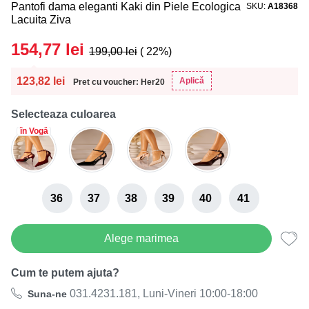
Pantofi dama eleganti Kaki din Piele Ecologica
SKU
A18368
Lacuita Ziva
154,77
lei
199,00
lei
( 22%)
123,82
lei
Aplică
Pret cu voucher: Her20
Selecteaza culoarea
în Vogă
36
37
38
39
40
41
Alege marimea
Cum te putem ajuta?
031.4231.181, Luni-Vineri 10:00-18:00
Suna-ne