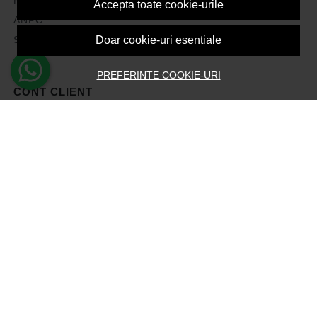
Accepta toate cookie-urile
ANPC
Solutionarea litigiilor
Doar cookie-uri esentiale
PREFERINTE COOKIE-URI
CONT CLIENT
Contul meu
Inregistrare
Recuperare parola
Istoric comenzi
Produse favorite
Devino Afiliat