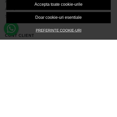
Harta site
Accepta toate cookie-urile
ANPC
Solutionarea litigiilor
Doar cookie-uri esentiale
PREFERINTE COOKIE-URI
CONT CLIENT
Contul meu
Inregistrare
Recuperare parola
Istoric comenzi
Produse favorite
Devino Afiliat