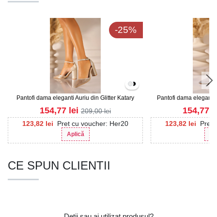
-25%
Pantofi dama eleganti Auriu din Glitter Katary
Pantofi dama eleganti Ar
154,77
lei
154,77
l
209,00
lei
123,82
lei
Pret cu voucher: Her20
123,82
lei
Pret 
Aplică
Ap
CE SPUN CLIENTII
Detii sau ai utilizat produsul?