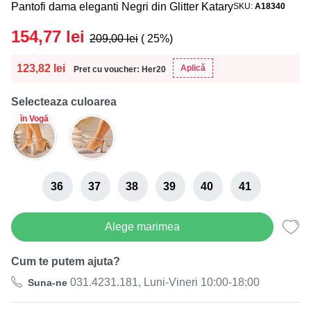
Pantofi dama eleganti Negri din Glitter Katary
SKU
A18340
154,77
lei
209,00
lei
( 25%)
123,82
lei
Aplică
Pret cu voucher: Her20
Selecteaza culoarea
în Vogă
36
37
38
39
40
41
Alege marimea
Cum te putem ajuta?
031.4231.181, Luni-Vineri 10:00-18:00
Suna-ne