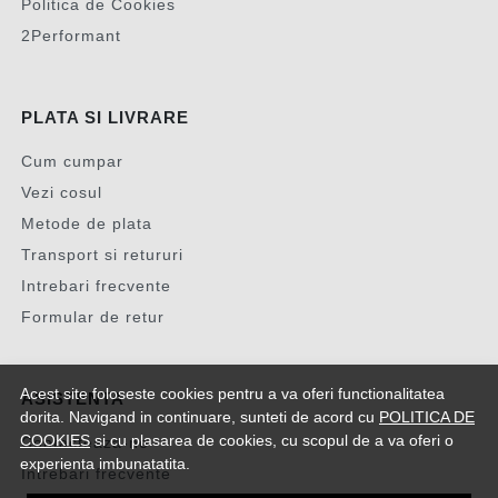
Politica de Cookies
2Performant
PLATA SI LIVRARE
Cum cumpar
Vezi cosul
Metode de plata
Transport si retururi
Intrebari frecvente
Formular de retur
Acest site foloseste cookies pentru a va oferi functionalitatea
ASISTENTA
dorita. Navigand in continuare, sunteti de acord cu
POLITICA DE
COOKIES
si cu plasarea de cookies, cu scopul de a va oferi o
Contacteaza-ne
experienta imbunatatita.
Intrebari frecvente