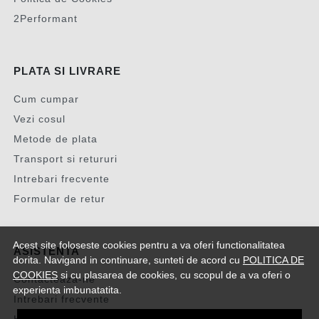
2Performant
PLATA SI LIVRARE
Cum cumpar
Vezi cosul
Metode de plata
Transport si retururi
Intrebari frecvente
Formular de retur
Acest site foloseste cookies pentru a va oferi functionalitatea
ASISTENTA
dorita. Navigand in continuare, sunteti de acord cu
POLITICA DE
COOKIES
si cu plasarea de cookies, cu scopul de a va oferi o
Contacteaza-ne
experienta imbunatatita.
Intrebari frecvente
Harta site