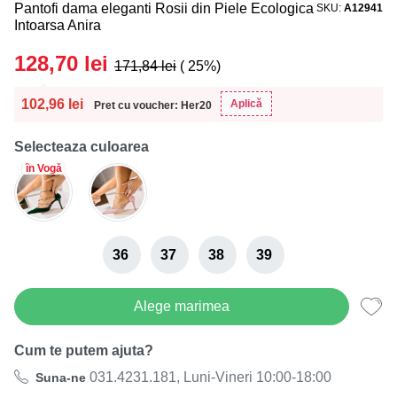
Pantofi dama eleganti Rosii din Piele Ecologica
SKU
A12941
Intoarsa Anira
128,70
lei
171,84
lei
( 25%)
102,96
lei
Aplică
Pret cu voucher: Her20
Selecteaza culoarea
în Vogă
36
37
38
39
Alege marimea
Cum te putem ajuta?
031.4231.181, Luni-Vineri 10:00-18:00
Suna-ne