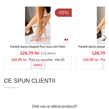
-25%
Pantofi dama eleganti Roz Auriu din Piele
Pantofi dama eleganti V
Ecologica Anira
Intoar
128,70
lei
128,70
l
171,84
lei
102,96
lei
Pret cu voucher: Her20
102,96
lei
Pret 
Aplică
Ap
CE SPUN CLIENTII
Detii sau ai utilizat produsul?