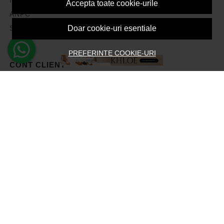
Accepta toate cookie-urile
ANPC
Solutionarea litigiilor
Doar cookie-uri esentiale
PREFERINTE COOKIE-URI
CONT CLIENT
Contul meu
Inregistrare
Recuperare parola
Istoric comenzi
Produse favorite
Devino Afiliat