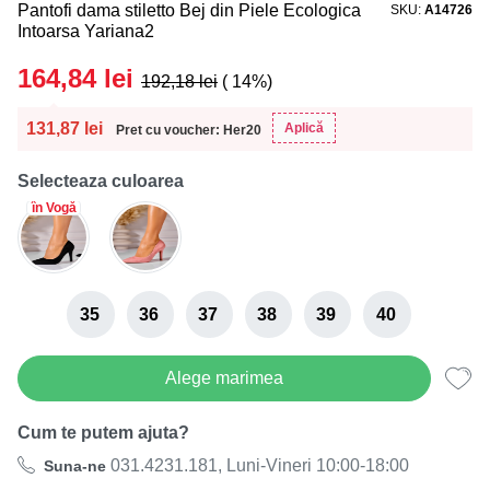
Pantofi dama stiletto Bej din Piele Ecologica
SKU
A14726
Intoarsa Yariana2
164,84
lei
192,18
lei
( 14%)
131,87
lei
Aplică
Pret cu voucher: Her20
Selecteaza culoarea
în Vogă
35
36
37
38
39
40
Alege marimea
Cum te putem ajuta?
031.4231.181, Luni-Vineri 10:00-18:00
Suna-ne