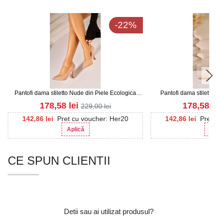
-22%
Pantofi dama stiletto Nude din Piele Ecologica
Pantofi dama stiletto 
Allya
Lacuit
178,58
lei
178,58
l
229,00
lei
142,86
lei
Pret cu voucher: Her20
142,86
lei
Pret 
Aplică
Ap
CE SPUN CLIENTII
Detii sau ai utilizat produsul?