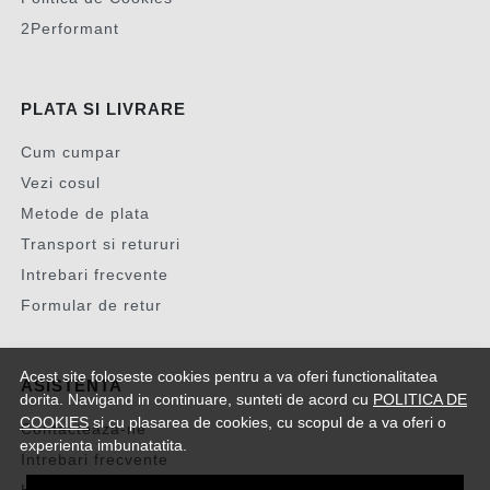
2Performant
PLATA SI LIVRARE
Cum cumpar
Vezi cosul
Metode de plata
Transport si retururi
Intrebari frecvente
Formular de retur
Acest site foloseste cookies pentru a va oferi functionalitatea
ASISTENTA
dorita. Navigand in continuare, sunteti de acord cu
POLITICA DE
COOKIES
si cu plasarea de cookies, cu scopul de a va oferi o
Contacteaza-ne
experienta imbunatatita.
Intrebari frecvente
Harta site