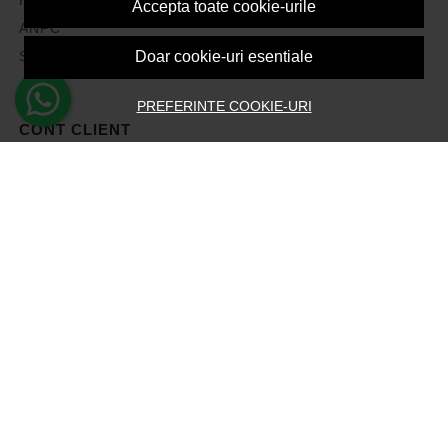
Accepta toate cookie-urile
ANPC
Solutionarea litigiilor
Doar cookie-uri esentiale
PREFERINTE COOKIE-URI
CONT CLIENT
Contul meu
Inregistrare
Recuperare parola
Istoric comenzi
Produse favorite
Devino Afiliat