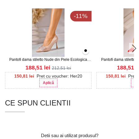
-11%
Pantofi dama stiletto Nude din Piele Ecologica
Pantofi dama stiletto R
Natalyia
Kar
188,51
lei
188,51
l
212,51
lei
150,81
lei
Pret cu voucher: Her20
150,81
lei
Pret 
Aplică
Ap
CE SPUN CLIENTII
Detii sau ai utilizat produsul?