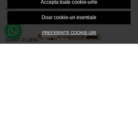
Accepta toate cookie-urile
ANPC
Solutionarea litigiilor
Doar cookie-uri esentiale
PREFERINTE COOKIE-URI
CONT CLIENT
Contul meu
Inregistrare
Recuperare parola
Istoric comenzi
Produse favorite
Devino Afiliat