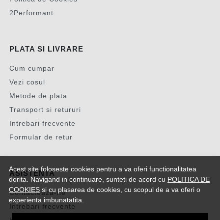
2Performant
PLATA SI LIVRARE
Cum cumpar
Vezi cosul
Metode de plata
Transport si retururi
Intrebari frecvente
Formular de retur
Acest site foloseste cookies pentru a va oferi functionalitatea
ASISTENTA
dorita. Navigand in continuare, sunteti de acord cu
POLITICA DE
COOKIES
si cu plasarea de cookies, cu scopul de a va oferi o
Contacteaza-ne
experienta imbunatatita.
Intrebari frecvente
Harta site