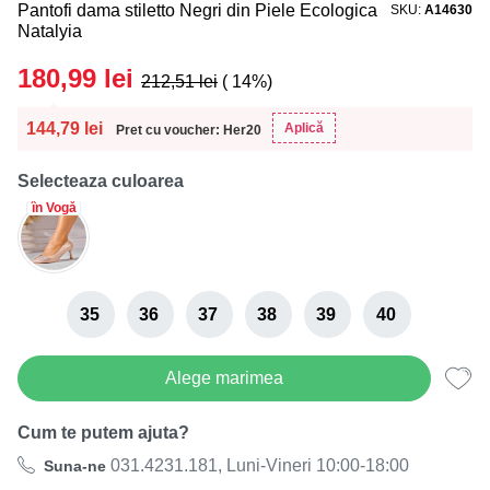
Pantofi dama stiletto Negri din Piele Ecologica
SKU
A14630
Natalyia
180,99
lei
212,51
lei
( 14%)
144,79
lei
Aplică
Pret cu voucher: Her20
Selecteaza culoarea
în Vogă
35
36
37
38
39
40
Alege marimea
Cum te putem ajuta?
031.4231.181, Luni-Vineri 10:00-18:00
Suna-ne