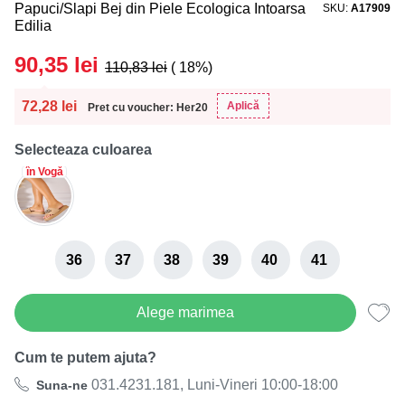
Papuci/Slapi Bej din Piele Ecologica Intoarsa
SKU
A17909
Edilia
90,35
lei
110,83
lei
( 18%)
72,28
lei
Aplică
Pret cu voucher: Her20
Selecteaza culoarea
în Vogă
36
37
38
39
40
41
Alege marimea
Cum te putem ajuta?
031.4231.181, Luni-Vineri 10:00-18:00
Suna-ne