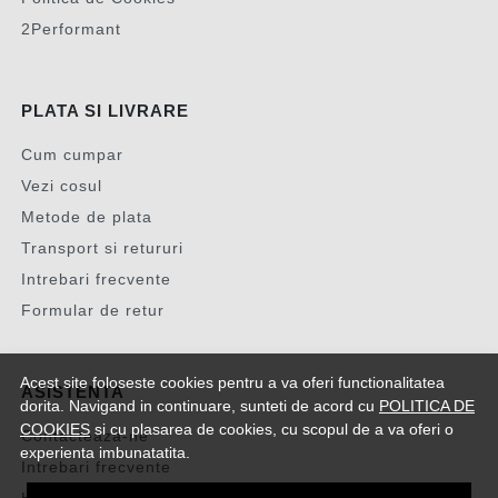
2Performant
PLATA SI LIVRARE
Cum cumpar
Vezi cosul
Metode de plata
Transport si retururi
Intrebari frecvente
Formular de retur
Acest site foloseste cookies pentru a va oferi functionalitatea
ASISTENTA
dorita. Navigand in continuare, sunteti de acord cu
POLITICA DE
COOKIES
si cu plasarea de cookies, cu scopul de a va oferi o
Contacteaza-ne
experienta imbunatatita.
Intrebari frecvente
Harta site