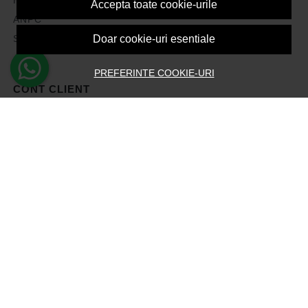
Accepta toate cookie-urile
ANPC
Solutionarea litigiilor
Doar cookie-uri esentiale
PREFERINTE COOKIE-URI
CONT CLIENT
Contul meu
Inregistrare
Recuperare parola
Istoric comenzi
Produse favorite
Devino Afiliat