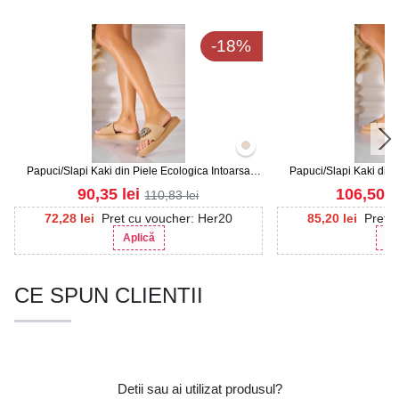
-18%
Papuci/Slapi Kaki din Piele Ecologica Intoarsa
Papuci/Slapi Kaki din 
Edilia
Ce
90,35
lei
106,50
l
110,83
lei
72,28
lei
Pret cu voucher: Her20
85,20
lei
Pret 
Aplică
Ap
CE SPUN CLIENTII
Detii sau ai utilizat produsul?