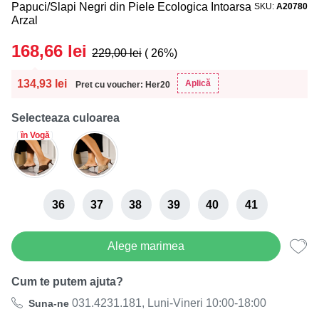
Papuci/Slapi Negri din Piele Ecologica Intoarsa
SKU
A20780
Arzal
168,66
lei
229,00
lei
( 26%)
134,93
lei
Aplică
Pret cu voucher: Her20
Selecteaza culoarea
în Vogă
36
37
38
39
40
41
Alege marimea
Cum te putem ajuta?
031.4231.181, Luni-Vineri 10:00-18:00
Suna-ne