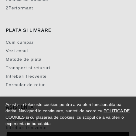
2Performant
PLATA SI LIVRARE
Cum cumpar
Vezi cosul
Metode de plata
Transport si retururi
Intrebari frecvente
Formular de retur
Acest site foloseste cookies pentru a va oferi functionalitatea
ASISTENTA
dorita. Navigand in continuare, sunteti de acord cu
POLITICA DE
COOKIES
si cu plasarea de cookies, cu scopul de a va oferi o
Contacteaza-ne
experienta imbunatatita.
Intrebari frecvente
Harta site