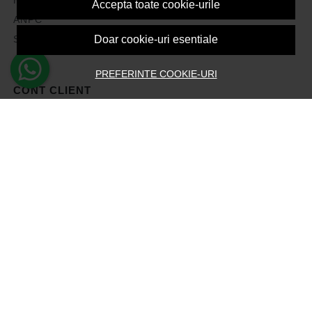
Accepta toate cookie-urile
ANPC
Solutionarea litigiilor
Doar cookie-uri esentiale
PREFERINTE COOKIE-URI
CONT CLIENT
Contul meu
Inregistrare
Recuperare parola
Istoric comenzi
Produse favorite
Devino Afiliat