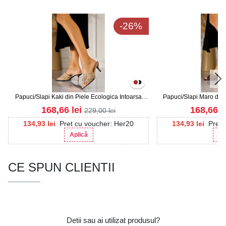
-26%
Papuci/Slapi Kaki din Piele Ecologica Intoarsa
Papuci/Slapi Maro din 
Arzal
Ar
168,66
lei
168,66
l
229,00
lei
134,93
lei
Pret cu voucher: Her20
134,93
lei
Pret 
Aplică
Ap
CE SPUN CLIENTII
Detii sau ai utilizat produsul?