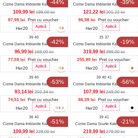
-44%
-39%
Cizme Dama Imblanite Kaki din Piele
Cizme Dama Imblanite Kaki din Piele
Ecologica Bedya
Ecologica Intoarsa Rokaya
109,99
lei
121,22
lei
199,00
lei
201,22
lei
87,99
lei
Pret cu voucher:
96,98
lei
Pret cu voucher:
Aplică
Aplică
Her20
Her20
39
40
35
37
-42%
-19%
Cizme Dama Imblanite Kaki din Piele
Cizme Dama Imblanite Kaki din Piele
Ecologica Intoarsa Jazper
Ecologica Intoarsa Azura
96,99
lei
319,99
lei
169,00
lei
399,00
lei
77,59
lei
Pret cu voucher:
255,99
lei
Pret cu voucher:
Aplică
Aplică
Her20
Her20
39
40
39
40
41
-53%
-56%
Cizme Dama Imblanite Kaki din Piele
Cizme Dama Imblanite Kaki din Piele
Ecologica Intoarsa Rumaisa
Ecologica Intoarsa Parvaty
93,14
lei
107,99
lei
202,34
lei
249,00
lei
74,51
lei
Pret cu voucher:
86,39
lei
Pret cu voucher:
Aplică
Aplică
Her20
Her20
2
38
40
39
41
-51%
-21%
Cizme Dama Imblanite Kaki din Piele
Cizme Dama Scurte Kaki din Piele
Ecologica Intoarsa Izzumi
Ecologica Intoarsa Herme
109,99
lei
219,99
lei
229,00
lei
279,00
lei