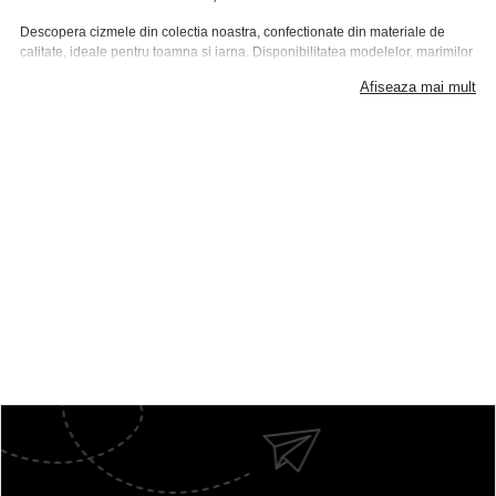
Descopera cizmele din colectia noastra, confectionate din materiale de
calitate, ideale pentru toamna si iarna. Disponibilitatea modelelor, marimilor
si a paletei cromatice, corelata cu preturi accesibile oricarui buget, toate
Afiseaza mai mult
aceste caracteristici fac ca cizmele de pe site-ul reverse.ro sa fie indragite
de majoritatea doamnelor si domnisoarelor care isi doresc incaltaminte
comoda, confortabila, dar si cu un design deosebit, aparte.
Alege cizmele preferate de dama din colectia Reverse.ro
Daca esti in cautarea unei perechi de cizme ideale pentru sezonul rece, in
magazinul nostru online vei putea sa gasesti exact ceea ce ai nevoie.
Punem la dispozitia clientelor noastre diferite modele, lungimi, culori si
pattern-uri, astfel incat sa putem satisface chiar si cele mai exigente gusturi
si preferinte. Alege modelul preferat in functie de personalitatea si stilul tau
vestimentar!