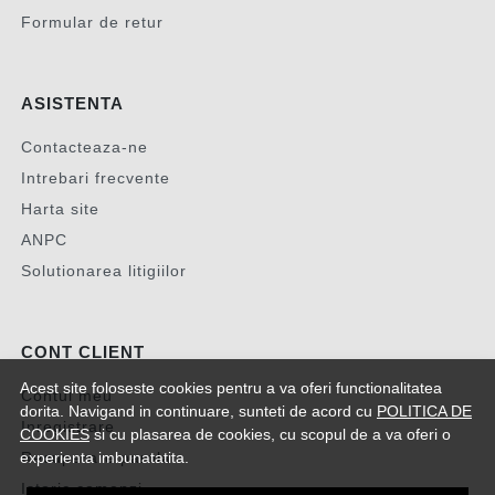
Formular de retur
ASISTENTA
Contacteaza-ne
Intrebari frecvente
Harta site
ANPC
Solutionarea litigiilor
CONT CLIENT
Acest site foloseste cookies pentru a va oferi functionalitatea
Contul meu
dorita. Navigand in continuare, sunteti de acord cu
POLITICA DE
Inregistrare
COOKIES
si cu plasarea de cookies, cu scopul de a va oferi o
experienta imbunatatita.
Recuperare parola
Istoric comenzi