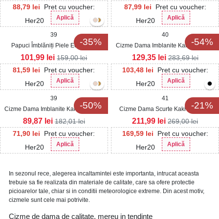
88,79
lei
Pret cu voucher:
87,99
lei
Pret cu voucher:
Aplică
Aplică
Her20
Her20
39
40
-35%
-54%
Papuci Îmblăniți Piele Ecologica
Cizme Dama Imblanite Kaki din Piele
Intoarsa Kaki Kayara
Ecologica Intoarsa Haysley
101,99
lei
129,35
lei
159,00
lei
283,69
lei
81,59
lei
Pret cu voucher:
103,48
lei
Pret cu voucher:
Aplică
Aplică
Her20
Her20
39
41
-50%
-21%
Cizme Dama Imblanite Kaki din Piele
Cizme Dama Scurte Kaki din Piele
Ecologica Intoarsa Hensley
Ecologica Intoarsa Kazely
89,87
lei
211,99
lei
182,01
lei
269,00
lei
71,90
lei
Pret cu voucher:
169,59
lei
Pret cu voucher:
Aplică
Aplică
Her20
Her20
In sezonul rece, alegerea incaltamintei este importanta, intrucat aceasta
trebuie sa fie realizata din materiale de calitate, care sa ofere protectie
picioarelor tale, chiar si in conditii meteorologice extreme. Din acest motiv,
cizmele sunt cele mai potrivite.
Cizme de dama de calitate, mereu in tendinte