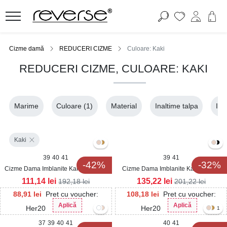
Cizme damă
REDUCERI CIZME
Culoare: Kaki
REDUCERI CIZME, CULOARE: KAKI
Marime
Culoare
(1)
Material
Inaltime talpa
Ina
Kaki
39
40
41
39
41
-42%
-32%
Cizme Dama Imblanite Kaki din Piele
Cizme Dama Imblanite Kaki din Fas
Ecologica Intoarsa Anjela
Arcelia
111,14
lei
135,22
lei
192,18
lei
201,22
lei
88,91
lei
Pret cu voucher:
108,18
lei
Pret cu voucher:
Aplică
Aplică
Her20
Her20
1
37
39
40
41
40
41