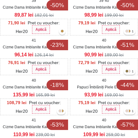
39
39
40
-50%
-50%
Cizme Dama Imblanite Kaki din Piele
Cizme Dama Imblanite Kaki din Piele
Ecologica Intoarsa Petra
Ecologica Intoarsa Sesuny
89,87
lei
98,99
lei
182,01
lei
199,00
lei
71,90
lei
Pret cu voucher:
79,19
lei
Pret cu voucher:
Aplică
Aplică
Her20
Her20
1
41
40
-23%
-51%
Cizme Dama Imblanite Kaki din Piele
Cizme Dama Imblanite Kaki din Piele
Ecologica Intoarsa Kathie
Ecologica Intoarsa Arilynn
96,14
lei
90,99
lei
126,14
lei
189,00
lei
76,91
lei
Pret cu voucher:
72,79
lei
Pret cu voucher:
Aplică
Aplică
Her20
Her20
1
40
40
-18%
-44%
Cizme Dama Imblanite Kaki din Piele
Papuci Îmblăniți Piele Ecologica
Ecologica Lacuita Rukia
Intoarsa Kaki Phayth
135,99
lei
93,99
lei
165,99
lei
169,00
lei
108,79
lei
Pret cu voucher:
75,19
lei
Pret cu voucher:
Aplică
Aplică
Her20
Her20
1
41
40
-53%
-57%
Cizme Dama Imblanite Kaki din Piele
Cizme Dama Imblanite Kaki din Piele
Ecologica Intoarsa Denisse
Ecologica Intoarsa Cherri
110,99
lei
109,99
lei
239,00
lei
259,00
lei