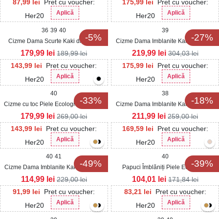
87,99
lei
Pret cu voucher:
175,99
lei
Pret cu voucher:
Aplică
Aplică
Her20
Her20
36
39
40
39
-5%
-27%
Cizme Dama Scurte Kaki din Piele
Cizme Dama Imblanite Kaki din Piele
Ecologica Tanvie
Ecologica Intoarsa Karly
179,99
lei
219,99
lei
189,99
lei
304,03
lei
143,99
lei
Pret cu voucher:
175,99
lei
Pret cu voucher:
Aplică
Aplică
Her20
Her20
40
38
-33%
-18%
Cizme cu toc Piele Ecologica Intoarsa
Cizme Dama Imblanite Kaki din Piele
Kaki Solomiya
Ecologica Intoarsa Nasey
179,99
lei
211,99
lei
269,00
lei
259,00
lei
143,99
lei
Pret cu voucher:
169,59
lei
Pret cu voucher:
Aplică
Aplică
Her20
Her20
40
41
40
-49%
-39%
Cizme Dama Imblanite Kaki din Piele
Papuci Îmblăniți Piele Ecologica
Ecologica Intoarsa Reonaz
Intoarsa Kaki Tina
114,99
lei
104,01
lei
229,00
lei
171,84
lei
91,99
lei
Pret cu voucher:
83,21
lei
Pret cu voucher:
Aplică
Aplică
Her20
Her20