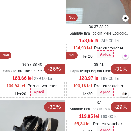
Nou
36
37
38
39
Sandale fara Toc din Piele Ecologica
dama Albe Rayda
168,66
lei
249,00
lei
134,93
lei
Pret cu voucher:
Aplică
Nou
Nou
Her20
36
37
38
40
38
41
-26%
-31%
Sandale fara Toc din Piele Ecologica
Papuci/Slapi Bej din Piele Ecologica
dama Negre Vlaire
Sherli
168,66
lei
128,97
lei
229,00
lei
189,00
lei
134,93
lei
Pret cu voucher:
103,18
lei
Pret cu voucher:
Aplică
Aplică
Her20
Her20
37
-32%
-29%
Sandale fara Toc din Piele Ecologica
dama Albe Layalle
119,05
lei
169,00
lei
95,24
lei
Pret cu voucher:
Aplică