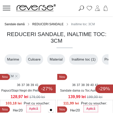
Sandale damă
REDUCERI SANDALE
Inaltime toc: 3CM
REDUCERI SANDALE, INALTIME TOC:
3CM
Marime
Culoare
Material
Inaltime toc
(1)
Pret
3CM
Nou
Nou
36
37
38
39
41
36
37
38
39
40
41
-27%
-29%
Papuci/Slapi Negri din Piele Ecologica
Sandale dama cu Toc Auriu din Piele
Intoarsa Sinira
Ecologica Sinna
128,97
lei
139,99
lei
179,00
lei
199,00
lei
103,18
lei
Pret cu voucher:
111,99
lei
Pret cu voucher:
Aplică
Aplică
Nou
Nou
Her20
Her20