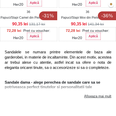
Aplică
Aplică
Her20
Her20
36
36
-31%
-36%
Papuci/Slapi Camel din Piele Ecologica
Papuci/Slapi Mov din Piele Ecologica
Rebecka
Intoarsa Sirka
90,35
lei
90,35
lei
131,17
lei
141,34
lei
72,28
lei
Pret cu voucher:
72,28
lei
Pret cu voucher:
Aplică
Aplică
Her20
Her20
Sandalele se numara printre elementele de baza ale 
garderobei, in materie de incaltaminte. Din acest motiv, acestea 
ar trebui alese cu atentie, astfel incat sa ofere o nota de 
eleganta oricarei tinute, sa o accesorizeze si sa o completeze. 
Sandale dama - alege perechea de sandale care sa se
potriveasca perfect tinutelor si personalitatii tale
Pentru ca ne axam pe calitatea produselor oferite, ne 
Afiseaza mai mult
propunem sa satisfacem chiar si cele mai exigente gusturi si 
cerinte in materie de sandale pentru femei. Accesand site-ul 
www.reverse.ro
, vei putea descopri o colectie impresionata de 