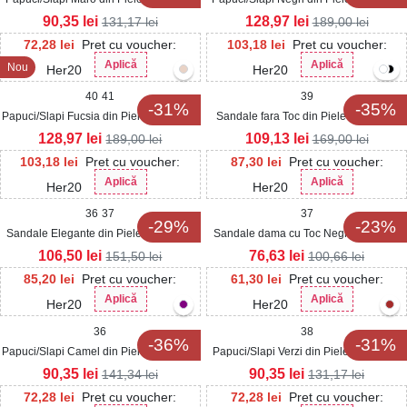
Lacuita Alanza
Lacuita Sherli2
90,35
lei
128,97
lei
131,17
lei
189,00
lei
72,28
lei
Pret cu voucher:
103,18
lei
Pret cu voucher:
Aplică
Aplică
Nou
Her20
Her20
40
41
39
-31%
-35%
Papuci/Slapi Fucsia din Piele Ecologica
Sandale fara Toc din Piele Ecologica
Sherli
dama Bej Layalle
128,97
lei
109,13
lei
189,00
lei
169,00
lei
103,18
lei
Pret cu voucher:
87,30
lei
Pret cu voucher:
Aplică
Aplică
Her20
Her20
36
37
37
-29%
-23%
Sandale Elegante din Piele Ecologica
Sandale dama cu Toc Negre din Piele
dama Negre Kersti
Ecologica Ayala
106,50
lei
76,63
lei
151,50
lei
100,66
lei
85,20
lei
Pret cu voucher:
61,30
lei
Pret cu voucher:
Aplică
Aplică
Her20
Her20
36
38
-36%
-31%
Papuci/Slapi Camel din Piele Ecologica
Papuci/Slapi Verzi din Piele Ecologica
Intoarsa Sirka
Lacuita Alanza
90,35
lei
90,35
lei
141,34
lei
131,17
lei
72,28
lei
Pret cu voucher:
72,28
lei
Pret cu voucher: