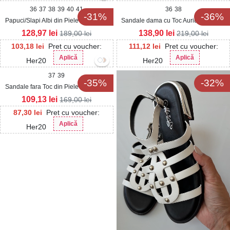
36
37
38
39
40
41
36
38
-31%
-36%
Papuci/Slapi Albi din Piele Ecologica
Sandale dama cu Toc Auriu din Glitter
Lacuita Sherli2
Razen
128,97
lei
138,90
lei
189,00
lei
219,00
lei
103,18
lei
Pret cu voucher:
111,12
lei
Pret cu voucher:
Aplică
Aplică
Her20
Her20
37
39
-35%
-32%
Sandale fara Toc din Piele Ecologica
dama Negre Layalle
109,13
lei
169,00
lei
87,30
lei
Pret cu voucher:
Aplică
Her20