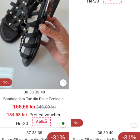
Her20
Nou
36
38
39
40
Sandale fara Toc din Piele Ecologica
dama Negre Rayda
168,66
lei
249,00
lei
134,93
lei
Pret cu voucher:
Aplică
Nou
Her20
37
38
39
36
39
40
-31%
-31%
Papuci/Slapi Maro din Piele Ecologica
Papuci/Slapi Negri din Piele Ecologica