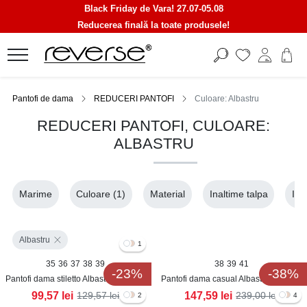
Black Friday de Vara! 27.07-05.08
Reducerea finală la toate produsele!
Pantofi de dama
REDUCERI PANTOFI
Culoare: Albastru
REDUCERI PANTOFI, CULOARE:
ALBASTRU
Marime
Culoare
(1)
Material
Inaltime talpa
Ina
Albastru
1
35
36
37
38
39
38
39
41
-23%
-38%
Pantofi dama stiletto Albastri din Piele
Pantofi dama casual Albastri din Piele
Ecologica Intoarsa Reva
Ecologica Lenora
99,57
lei
147,59
lei
129,57
lei
239,00
lei
2
4