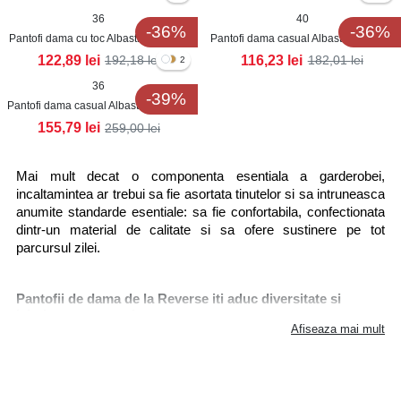
36
40
-36%
-36%
Pantofi dama cu toc Albastri din Piele
Pantofi dama casual Albastri din Piele
Ecologica Intoarsa Tejana
Ecologica Intoarsa Freyja
122,89
lei
116,23
lei
192,18
lei
182,01
lei
2
36
-39%
Pantofi dama casual Albastri din Piele
Ecologica Intoarsa Desina
155,79
lei
259,00
lei
Mai mult decat o componenta esentiala a garderobei, 
incaltamintea ar trebui sa fie asortata tinutelor si sa intruneasca 
anumite standarde esentiale: sa fie confortabila, confectionata 
dintr-un material de calitate si sa ofere sustinere pe tot 
parcursul zilei.
Pantofii de dama de la Reverse iti aduc diversitate si
lejeritate pentru orice gust
Afiseaza mai mult
Daca esti in cautarea unei perechi de pantofi confortabili si care 
sa aiba un design unic, in magazinul online reverse.ro, vei gasi 
intotdeauna produse care sa se potriveasca cerintelor tale. 
Indiferent daca esti adepta unui stil 
casual
, alegand pantofii 