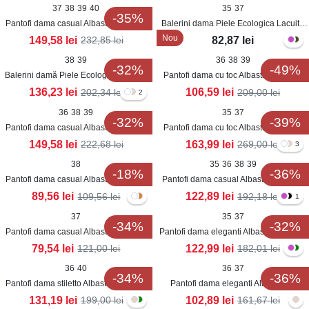
37
38
39
40
35
37
-35%
Pantofi dama casual Albastri din Piele
Balerini dama Piele Ecologica Lacuita
Ecologica Nickole
Albastru Masyn
Nou
149,58
lei
82,87
lei
232,85
lei
38
39
36
38
39
-32%
-49%
Balerini damă Piele Ecologica Albastri
Pantofi dama cu toc Albastri din Piele
Rosemary
Ecologica Intoarsa Ariha
136,23
lei
106,59
lei
202,34
lei
209,00
lei
2
36
38
39
35
37
-32%
-39%
Pantofi dama casual Albastri din Piele
Pantofi dama cu toc Albastri din Piele
Ecologica Zenaya
Ecologica Erisa
149,58
lei
163,99
lei
222,68
lei
269,00
lei
3
38
35
36
38
39
-18%
-36%
Pantofi dama casual Albastri din Piele
Pantofi dama casual Albastri din Piele
Ecologica Darla
Ecologica Mikasa
89,56
lei
122,89
lei
109,56
lei
192,18
lei
1
37
35
37
-34%
-32%
Pantofi dama casual Albastri din Piele
Pantofi dama eleganti Albastri din Piele
Ecologica Osmara
Ecologica Intoarsa Grazyna
79,54
lei
122,99
lei
121,00
lei
182,01
lei
36
40
36
37
-34%
-36%
Pantofi dama stiletto Albastri din Piele
Pantofi dama eleganti Albastri din
Ecologica Lacuita Reys
Silicon Irena
131,19
lei
102,89
lei
199,00
lei
161,67
lei