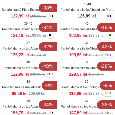
37
39
40
-38%
Balerini damă Piele Ecologica Albastri
Pantofi dama stiletto Albastri din Piele
Helina
Ecologica Intoarsa Ezera
122,99
lei
126,89
lei
199,00
lei
39
40
40
-34%
-16%
Pantofi dama stiletto Albastri din Satin
Pantofi dama casual Albastri din Piele
Marion
Ecologica Intoarsa Vania
131,19
lei
102,89
lei
199,00
lei
122,89
lei
37
37
-32%
-42%
Pantofi dama cu toc Albastri din Piele
Pantofi dama stiletto Albastri din Piele
Ecologica Koryn
Ecologica Intoarsa Aiyah
136,23
lei
109,56
lei
202,34
lei
192,18
lei
1
40
41
-48%
-28%
Pantofi dama cu toc Albastri din Piele
Pantofi dama stiletto Albastri din Piele
Ecologica Intoarsa Dyna
Ecologica Intoarsa Daniely
122,99
lei
129,57
lei
239,00
lei
182,01
lei
1
38
36
-9%
-8%
Pantofi dama casual Albastri din Piele
Balerini dama Piele Ecologica Albastru
Ecologica Azya
Yamen
99,56
lei
112,99
lei
109,56
lei
122,99
lei
1
36
37
-34%
-38%
Pantofi dama cu toc Albastri din Piele
Pantofi dama cu toc Albastri din Piele
Ecologica Nitana
Ecologica Kanaya
155,79
lei
147,59
lei
239,00
lei
239,00
lei
3