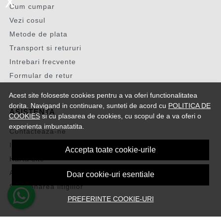
x
Cum cumpar
Vezi cosul
Metode de plata
Transport si retururi
Intrebari frecvente
Formular de retur
Acest site foloseste cookies pentru a va oferi functionalitatea
dorita. Navigand in continuare, sunteti de acord cu
POLITICA DE
ASISTENTA
COOKIES
si cu plasarea de cookies, cu scopul de a va oferi o
experienta imbunatatita.
Contacteaza-ne
Intrebari frecvente
Accepta toate cookie-urile
Harta site
ANPC
Doar cookie-uri esentiale
Solutionarea litigiilor
PREFERINTE COOKIE-URI