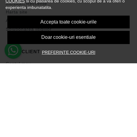
COOKIES
si cu plasarea de cookies, cu scopul de a va oferi o
Intrebari frecvente
experienta imbunatatita.
Harta site
ANPC
Accepta toate cookie-urile
Solutionarea litigiilor
Doar cookie-uri esentiale
CONT CLIENT
PREFERINTE COOKIE-URI
Contul meu
Inregistrare
Recuperare parola
Istoric comenzi
Produse favorite
Devino Afiliat