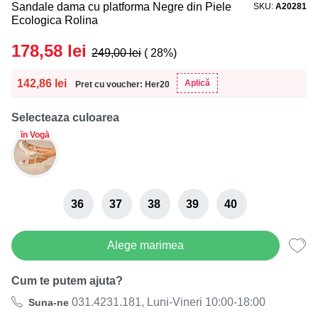
Sandale dama cu platforma Negre din Piele
SKU
A20281
Ecologica Rolina
178,58
lei
249,00
lei
( 28%)
142,86
lei
Aplică
Pret cu voucher: Her20
Selecteaza culoarea
în Vogă
36
37
38
39
40
Alege marimea
Cum te putem ajuta?
031.4231.181, Luni-Vineri 10:00-18:00
Suna-ne