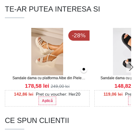
TE-AR PUTEA INTERESA SI
-28%
Sandale dama cu platforma Albe din Piele
Sandale dama cu plat
Ecologica Rolina
Ecologica In
178,58
lei
148,82
l
249,00
lei
142,86
lei
Pret cu voucher: Her20
119,06
lei
Pret 
Aplică
Ap
CE SPUN CLIENTII