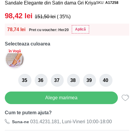
Sandale Elegante din Satin dama Gri Kriya
SKU
A17258
98,42
lei
151,50
lei
( 35%)
78,74
lei
Aplică
Pret cu voucher: Her20
Selecteaza culoarea
în Vogă
35
36
37
38
39
40
Alege marimea
Cum te putem ajuta?
031.4231.181, Luni-Vineri 10:00-18:00
Suna-ne