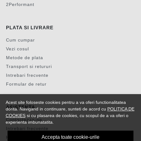
2Performant
PLATA SI LIVRARE
Cum cumpar
Vezi cosul
Metode de plata
Transport si retururi
Intrebari frecvente
Formular de retur
Acest site foloseste cookies pentru a va oferi functionalitatea
ASISTENTA
dorita. Navigand in continuare, sunteti de acord cu
POLITICA DE
COOKIES
si cu plasarea de cookies, cu scopul de a va oferi o
Contacteaza-ne
experienta imbunatatita.
Intrebari frecvente
Accepta toate cookie-urile
Harta site