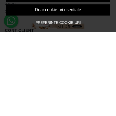
ANPC
Doar cookie-uri esentiale
Solutionarea litigiilor
PREFERINTE COOKIE-URI
CONT CLIENT
Contul meu
Inregistrare
Recuperare parola
Istoric comenzi
Produse favorite
Devino Afiliat