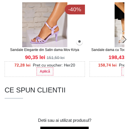
-40%
Sandale Elegante din Satin dama Mov Kriya
Sandale dama cu Toc Arg
Am
90,35
lei
198,43
l
151,50
lei
72,28
lei
Pret cu voucher: Her20
158,74
lei
Pret 
Aplică
Ap
CE SPUN CLIENTII
Detii sau ai utilizat produsul?