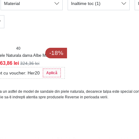
Material
Inaltime toc
(1)
40
-18%
ele Naturala dama Albe Mariella
63,86
lei
324,36
lei
et cu voucher: Her20
Aplică
 un astfel de model de sandale din piele naturala, deoarece talpa este special conce
e sa-ti indrepti atentia spre produsele Reverse in perioada verii.