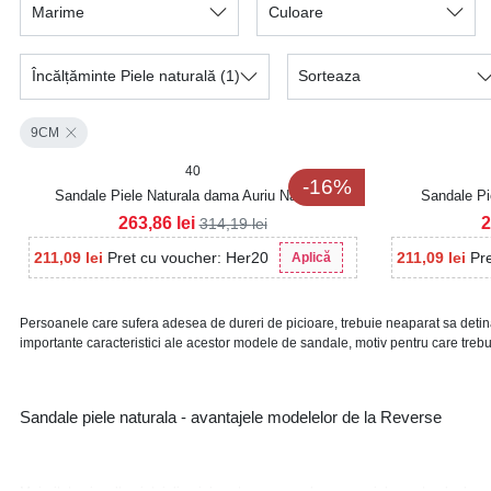
Marime
Culoare
Încălțăminte Piele naturală
(1)
Sorteaza
9CM
40
-16%
Sandale Piele Naturala dama Auriu Nathalie
Sandale Pi
263,86
lei
2
314,19
lei
211,09
lei
Pret cu voucher: Her20
211,09
lei
Pr
Aplică
Persoanele care sufera adesea de dureri de picioare, trebuie neaparat sa detina
importante caracteristici ale acestor modele de sandale, motiv pentru care trebui
Sandale piele naturala - avantajele modelelor de la Reverse