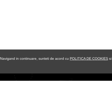
a. Navigand in continuare, sunteti de acord cu
POLITICA DE COOKIES
si
SI OFERTE SPECIALE DOAR PENTRU