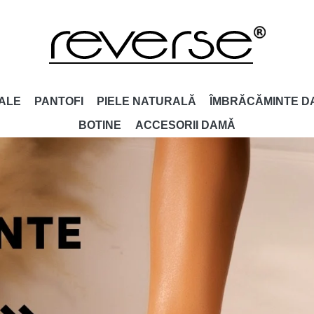
ALE
PANTOFI
PIELE NATURALĂ
ÎMBRĂCĂMINTE D
BOTINE
ACCESORII DAMǍ