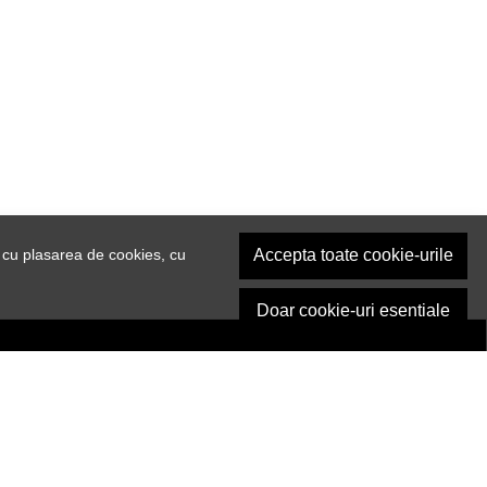
 cu plasarea de cookies, cu
Accepta toate cookie-urile
Doar cookie-uri esentiale
 ABONAȚI !