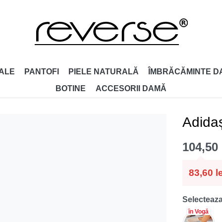
ALE
PANTOFI
PIELE NATURALĂ
ÎMBRĂCĂMINTE D
BOTINE
ACCESORII DAMǍ
Adidaș
104,50
83,60
l
Selecteaza
în Vogă