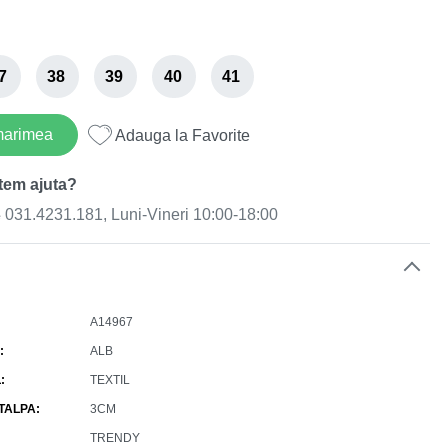
7
38
39
40
41
marimea
Adauga la Favorite
tem ajuta?
031.4231.181, Luni-Vineri 10:00-18:00
e
A14967
ALB
L
TEXTIL
 TALPA
3CM
TRENDY