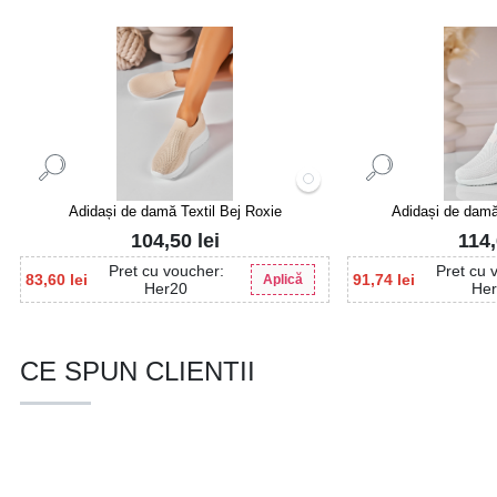
Adidași de damă Textil Bej Roxie
Adidași de damă 
104,50
lei
114
Pret cu voucher:
Pret cu 
83,60
lei
91,74
lei
Aplică
Her20
He
CE SPUN CLIENTII