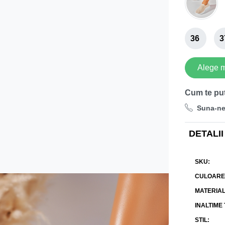
36
3
Alege 
Cum te pu
Suna-n
DETALII
SKU
CULOARE
MATERIA
INALTIME
STIL