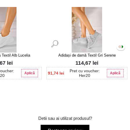
Textil Alb Lucelia
Adidași de damă Textil Gri Serene
,67
lei
114,67
lei
voucher:
Pret cu voucher:
91,74
lei
Aplică
Aplică
r20
Her20
Detii sau ai utilizat produsul?