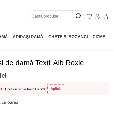
AMĂ
ADIDAȘI DAMĂ
GHETE ȘI BOCANCI
CIZME
i de damă Textil Alb Roxie
lei
ei
Aplică
Pret cu voucher: Her20
 culoarea