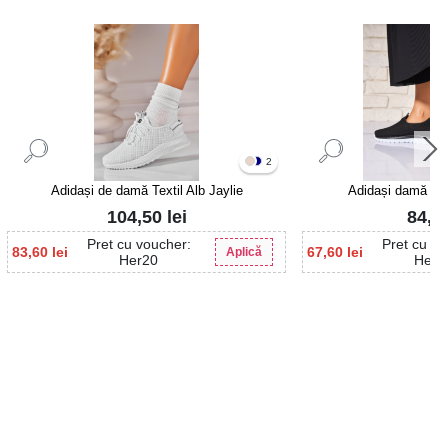
2
Adidași de damă Textil Alb Jaylie
Adidași damă Tex
104,50
lei
84,5
Pret cu voucher:
Pret cu vo
83,60
lei
67,60
lei
Aplică
Her20
Her2