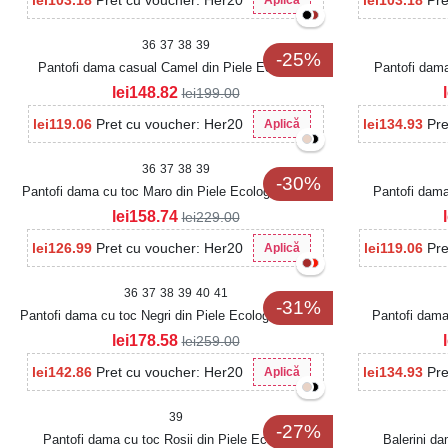
lei
103.18
Pret cu voucher: Her20
lei
103.18
Pre
Aplică
36
37
38
39
-25%
Pantofi dama casual Camel din Piele Ecologica
Pantofi dama
Intoarsa Yulia
lei
148.82
lei
199.00
lei
119.06
Pret cu voucher: Her20
lei
134.93
Pre
Aplică
36
37
38
39
-30%
Pantofi dama cu toc Maro din Piele Ecologica Zenrila
Pantofi dama
lei
158.74
lei
229.00
lei
126.99
Pret cu voucher: Her20
lei
119.06
Pre
Aplică
36
37
38
39
40
41
-31%
Pantofi dama cu toc Negri din Piele Ecologica Careya
Pantofi dama 
lei
178.58
lei
259.00
lei
142.86
Pret cu voucher: Her20
lei
134.93
Pre
Aplică
39
-27%
Pantofi dama cu toc Rosii din Piele Ecologica
Balerini d