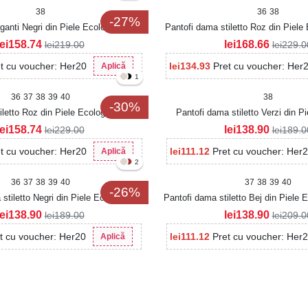
38
36
38
-27%
ganti Negri din Piele Ecologica Tovya
Pantofi dama stiletto Roz din Piele
lei
158.74
lei
168.66
lei
219.00
lei
229.0
t cu voucher: Her20
lei
134.93
Pret cu voucher: Her
Aplică
1
36
37
38
39
40
38
-30%
iletto Roz din Piele Ecologica Roslin
Pantofi dama stiletto Verzi din P
Intoarsa Miruki
lei
158.74
lei
138.90
lei
229.00
lei
189.0
t cu voucher: Her20
lei
111.12
Pret cu voucher: Her
Aplică
2
36
37
38
39
40
37
38
39
40
-26%
stiletto Negri din Piele Ecologica
Pantofi dama stiletto Bej din Piele 
Intoarsa Miruki
Emey
lei
138.90
lei
138.90
lei
189.00
lei
209.0
t cu voucher: Her20
lei
111.12
Pret cu voucher: Her
Aplică