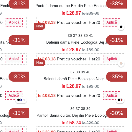
-31%
-38%
e Ecologica Zayta
Pantofi dama cu toc Bej din Piele Ecologica Intoarsa
Kerehi
lei
128.97
0
lei
209.00
20
lei
103.18
Pret cu voucher: Her20
Aplică
Aplică
Nou
36
37
38
39
41
-31%
-31%
ita Negri Orsey
Balerini damă Piele Ecologica Bej Jenly
lei
128.97
0
lei
189.00
20
lei
103.18
Pret cu voucher: Her20
Aplică
Aplică
Nou
37
38
39
40
-30%
-35%
 Ecologica Avinia
Balerini damă Piele Ecologica Negri Merika
lei
128.97
0
lei
199.00
20
lei
103.18
Pret cu voucher: Her20
Aplică
Aplică
1
36
37
38
39
-35%
-30%
Ecologica Avenia
Pantofi dama cu toc Bej din Piele Ecologica Zenrila
lei
158.74
0
lei
229.00