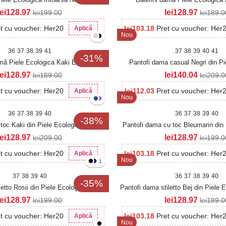
lei
128.97
lei
128.97
lei
199.00
lei
189.0
t cu voucher: Her20
lei
103.18
Pret cu voucher: Her
Aplică
Nou
36
37
38
39
41
37
38
39
40
41
-31%
amă Piele Ecologica Kaki Evsley
Pantofi dama casual Negri din Pi
Evayna
lei
128.97
lei
140.04
lei
189.00
lei
209.0
t cu voucher: Her20
lei
112.03
Pret cu voucher: Her
Aplică
Nou
36
37
38
39
40
36
37
38
39
40
-38%
toc Kaki din Piele Ecologica Intoarsa
Pantofi dama cu toc Bleumarin din 
Ariha
Lacuita Kavari
lei
128.97
lei
128.97
lei
209.00
lei
199.0
t cu voucher: Her20
lei
103.18
Pret cu voucher: Her
Aplică
Nou
1
37
38
39
40
36
37
38
39
40
-35%
letto Rosii din Piele Ecologica Avenia
Pantofi dama stiletto Bej din Piele 
Avenia2
lei
128.97
lei
128.97
lei
199.00
lei
189.0
t cu voucher: Her20
lei
103.18
Pret cu voucher: Her
Aplică
Nou