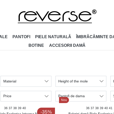
ALE
PANTOFI
PIELE NATURALĂ
ÎMBRĂCĂMINTE D
BOTINE
ACCESORII DAMǍ
Material
Height of the mole
Price
Pantofi de dama
Nou
36
37
38
39
40
36
37
38
39
40
41
-35%
iele Ecologica Intoarsa Negri Mayla
Balerini damă Piele Ecologica 