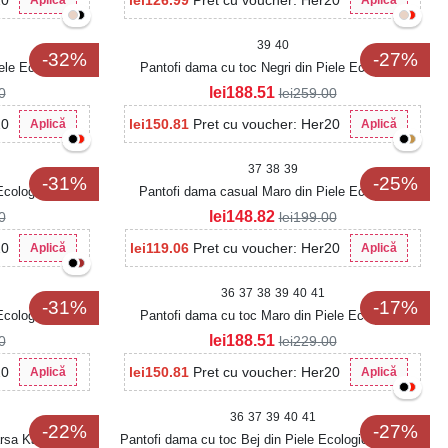
20
lei
126.99
Pret cu voucher: Her20
Aplică
Aplică
39
40
-32%
-27%
ele Ecologica
Pantofi dama cu toc Negri din Piele Ecologica
Intoarsa Gaela
lei
188.51
0
lei
259.00
20
lei
150.81
Pret cu voucher: Her20
Aplică
Aplică
37
38
39
-31%
-25%
Ecologica Careya
Pantofi dama casual Maro din Piele Ecologica
Intoarsa Yulia
lei
148.82
0
lei
199.00
20
lei
119.06
Pret cu voucher: Her20
Aplică
Aplică
36
37
38
39
40
41
-31%
-17%
 Ecologica Careya
Pantofi dama cu toc Maro din Piele Ecologica
Intoarsa Anessa
lei
188.51
0
lei
229.00
20
lei
150.81
Pret cu voucher: Her20
Aplică
Aplică
36
37
39
40
41
-22%
-27%
arsa Kaki Kartey
Pantofi dama cu toc Bej din Piele Ecologica Intoarsa