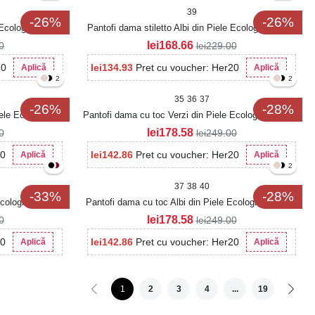
39
-26%
-26%
 Ecologica Durya
Pantofi dama stiletto Albi din Piele Ecologica Durya
lei
168.66
0
lei
229.00
20
lei
134.93
Pret cu voucher: Her20
Aplică
Aplică
2
2
35
36
37
-26%
-28%
iele Ecologica
Pantofi dama cu toc Verzi din Piele Ecologica Kalaris
lei
178.58
0
lei
249.00
20
lei
142.86
Pret cu voucher: Her20
Aplică
Aplică
2
37
38
40
-33%
-28%
Ecologica Lacuita
Pantofi dama cu toc Albi din Piele Ecologica Kalaris
lei
178.58
0
lei
249.00
20
lei
142.86
Pret cu voucher: Her20
Aplică
Aplică
1
2
3
4
...
19