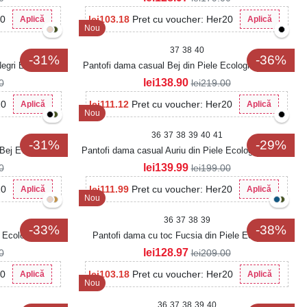
20
lei
103.18
Pret cu voucher: Her20
Aplică
Aplică
Nou
37
38
40
-31%
-36%
Negri Evsley
Pantofi dama casual Bej din Piele Ecologica Lacuita
Raisey
lei
138.90
0
lei
219.00
20
lei
111.12
Pret cu voucher: Her20
Aplică
Aplică
Nou
36
37
38
39
40
41
-31%
-29%
 Bej Evsley
Pantofi dama casual Auriu din Piele Ecologica Asena
lei
139.99
0
lei
199.00
20
lei
111.99
Pret cu voucher: Her20
Aplică
Aplică
Nou
36
37
38
39
-33%
-38%
 Ecologica Loria
Pantofi dama cu toc Fucsia din Piele Ecologica
Intoarsa Ariha
lei
128.97
0
lei
209.00
20
lei
103.18
Pret cu voucher: Her20
Aplică
Aplică
Nou
36
37
38
39
40