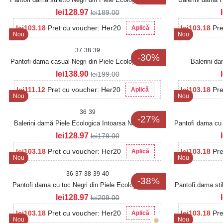
lei
128.97
lei
189.00
lei
103.18
Pret cu voucher: Her20
lei
103.18
Pre
Aplică
Nou
Nou
37
38
39
-30%
Pantofi dama casual Negri din Piele Ecologica Rovey
Balerini d
lei
138.90
lei
199.00
lei
111.12
Pret cu voucher: Her20
lei
103.18
Pre
Aplică
Nou
Nou
36
39
-27%
Balerini damă Piele Ecologica Intoarsa Negri Vyara
Pantofi dama cu 
lei
128.97
lei
179.00
lei
103.18
Pret cu voucher: Her20
lei
103.18
Pre
Aplică
Nou
Nou
36
37
38
39
40
-38%
Pantofi dama cu toc Negri din Piele Ecologica Lerya
Pantofi dama sti
lei
128.97
lei
209.00
lei
103.18
Pret cu voucher: Her20
lei
103.18
Pre
Aplică
Nou
Nou