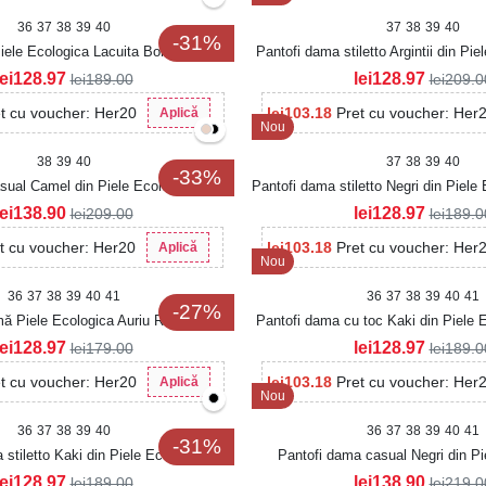
36
37
38
39
40
37
38
39
40
-31%
iele Ecologica Lacuita Bordo Jenly2
Pantofi dama stiletto Argintii din Pie
lei
128.97
lei
128.97
lei
189.00
lei
209.0
t cu voucher: Her20
lei
103.18
Pret cu voucher: Her
Aplică
Nou
38
39
40
37
38
39
40
-33%
sual Camel din Piele Ecologica Loria
Pantofi dama stiletto Negri din Piele
Avenia2
lei
138.90
lei
128.97
lei
209.00
lei
189.0
t cu voucher: Her20
lei
103.18
Pret cu voucher: Her
Aplică
Nou
36
37
38
39
40
41
36
37
38
39
40
41
-27%
mă Piele Ecologica Auriu Raveen
Pantofi dama cu toc Kaki din Piele 
Reyza
lei
128.97
lei
128.97
lei
179.00
lei
189.0
t cu voucher: Her20
lei
103.18
Pret cu voucher: Her
Aplică
Nou
36
37
38
39
40
36
37
38
39
40
41
-31%
 stiletto Kaki din Piele Ecologica
Pantofi dama casual Negri din Pi
Intoarsa Veyza
Saybrie
lei
128.97
lei
138.90
lei
189.00
lei
219.0