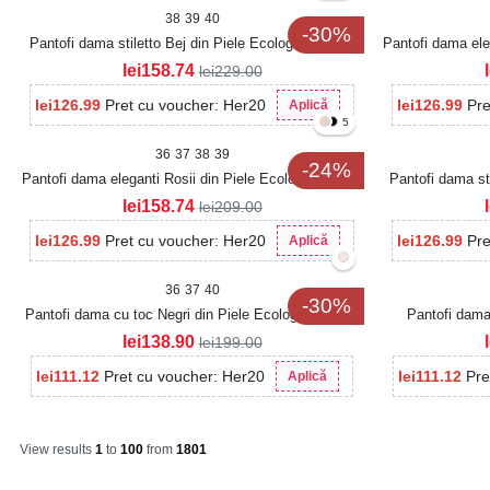
38
39
40
-30%
Pantofi dama stiletto Bej din Piele Ecologica Roslin
Pantofi dama ele
lei
158.74
lei
229.00
lei
126.99
Pret cu voucher: Her20
lei
126.99
Pre
Aplică
5
36
37
38
39
-24%
Pantofi dama eleganti Rosii din Piele Ecologica Lerwe
Pantofi dama st
lei
158.74
lei
209.00
lei
126.99
Pret cu voucher: Her20
lei
126.99
Pre
Aplică
36
37
40
-30%
Pantofi dama cu toc Negri din Piele Ecologica Marila
Pantofi dama 
lei
138.90
lei
199.00
lei
111.12
Pret cu voucher: Her20
lei
111.12
Pre
Aplică
View results
1
to
100
from
1801