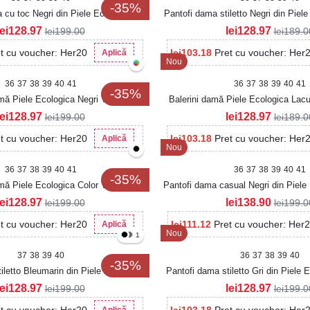
-35%
 cu toc Negri din Piele Ecologica
Pantofi dama stiletto Negri din Piel
Intoarsa Arays
lei
128.97
lei
128.97
lei
199.00
lei
189.0
t cu voucher: Her20
lei
103.18
Pret cu voucher: Her
Aplică
Nou
36
37
38
39
40
41
36
37
38
39
40
41
-35%
mă Piele Ecologica Negri Vekira
Balerini damă Piele Ecologica Lacu
lei
128.97
lei
128.97
lei
199.00
lei
189.0
t cu voucher: Her20
lei
103.18
Pret cu voucher: Her
Aplică
Nou
36
37
38
39
40
41
36
37
38
39
40
41
-35%
mă Piele Ecologica Color Vekira
Pantofi dama casual Negri din Piele
lei
128.97
lei
138.90
lei
199.00
lei
199.0
t cu voucher: Her20
lei
111.12
Pret cu voucher: Her
Aplică
Nou
1
37
38
39
40
36
37
38
39
40
-35%
iletto Bleumarin din Piele Ecologica
Pantofi dama stiletto Gri din Piele 
Avenia
lei
128.97
lei
128.97
lei
199.00
lei
199.0