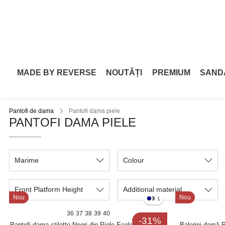
MADE BY REVERSE
NOUTĂȚI
PREMIUM
SAND
Pantofi de dama
Pantofi dama piele
PANTOFI DAMA PIELE
Marime
Colour
Front Platform Height
Additional material
Nou
Nou
1
36
37
38
39
40
-31%
Pantofi dama stiletto Negri din Piele Ecologica Avenia
Balerini damă P