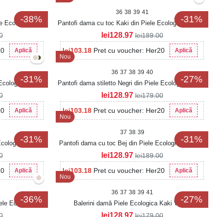
36
38
39
41
-38%
-31%
le Ecologica Siris
Pantofi dama cu toc Kaki din Piele Ecologica Lacuita
Aialy
lei
128.97
0
lei
189.00
20
lei
103.18
Pret cu voucher: Her20
Aplică
Aplică
Nou
36
37
38
39
40
-31%
-27%
 Ecologica Lacuita
Pantofi dama stiletto Negri din Piele Ecologica Lizara
lei
128.97
0
lei
179.00
20
lei
103.18
Pret cu voucher: Her20
Aplică
Aplică
Nou
37
38
39
-31%
-31%
Ecologica Lacuita
Pantofi dama cu toc Bej din Piele Ecologica Lacuita
Kacyn2
lei
128.97
0
lei
189.00
20
lei
103.18
Pret cu voucher: Her20
Aplică
Aplică
Nou
36
37
38
39
41
-36%
-27%
ele Ecologica
Balerini damă Piele Ecologica Kaki Vyara
lei
128.97
0
lei
179.00