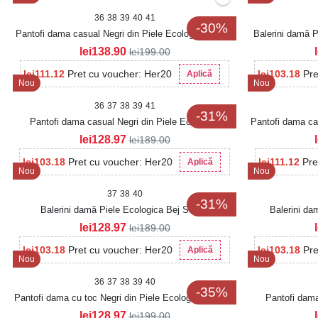
36
38
39
40
41
-30%
Pantofi dama casual Negri din Piele Ecologica Asena
Balerini damă P
lei
138.90
lei
199.00
lei
111.12
Pret cu voucher: Her20
lei
103.18
Pre
Aplică
Nou
Nou
36
37
38
39
41
-31%
Pantofi dama casual Negri din Piele Ecologica
Pantofi dama ca
Intoarsa Raycen
lei
128.97
lei
189.00
lei
103.18
Pret cu voucher: Her20
lei
111.12
Pre
Aplică
Nou
Nou
37
38
40
-31%
Balerini damă Piele Ecologica Bej Sesko
Balerini da
lei
128.97
lei
189.00
lei
103.18
Pret cu voucher: Her20
lei
103.18
Pre
Aplică
Nou
Nou
36
37
38
39
40
-35%
Pantofi dama cu toc Negri din Piele Ecologica Lacuita
Pantofi dama
Raila
lei
128.97
lei
199.00