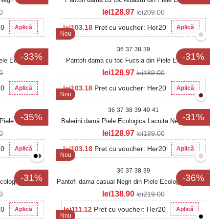
Intoarsa Ariha
lei
128.97
0
lei
209.00
20
lei
103.18
Pret cu voucher: Her20
Aplică
Aplică
Nou
36
37
38
39
-33%
-31%
ele Ecologica
Pantofi dama cu toc Fucsia din Piele Ecologica
Intoarsa Kacyn
lei
128.97
0
lei
189.00
20
lei
103.18
Pret cu voucher: Her20
Aplică
Aplică
Nou
36
37
38
39
40
41
-35%
-31%
Piele Ecologica
Balerini damă Piele Ecologica Lacuita Negri Jenly2
lei
128.97
0
lei
189.00
20
lei
103.18
Pret cu voucher: Her20
Aplică
Aplică
Nou
36
37
38
39
-31%
-36%
Ecologica Lacuita
Pantofi dama casual Negri din Piele Ecologica Lacuita
Raisey
lei
138.90
0
lei
219.00
20
lei
111.12
Pret cu voucher: Her20
Aplică
Aplică
Nou