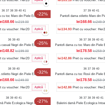
t cu voucher: Her20
lei
103.18
Pret cu voucher: Her
Aplică
36
37
38
39
40
41
37
39
40
41
-22%
 cu toc Maro din Piele Ecologica
Pantofi dama stiletto Maro din Pi
Intoarsa Hevly
Intoarsa Hasya
lei
168.66
lei
168.66
lei
219.00
lei
249.0
t cu voucher: Her20
lei
134.93
Pret cu voucher: Her
Aplică
36
39
40
36
37
38
39
40
41
-25%
 casual Negri din Piele Ecologica
Pantofi dama cu toc Maro din Piele 
Intoarsa Yulia
lei
148.82
lei
178.58
lei
199.00
lei
259.0
t cu voucher: Her20
lei
142.86
Pret cu voucher: Her
Aplică
38
39
40
36
37
39
40
-32%
stiletto Negri din Piele Ecologica
Pantofi dama cu toc Rosii din Piele
Intoarsa Hasya
lei
168.66
lei
178.58
lei
249.00
lei
259.0
t cu voucher: Her20
lei
142.86
Pret cu voucher: Her
Aplică
38
39
40
41
36
37
38
39
40
41
-27%
amă Piele Ecologica Negri Havya
Balerini damă Piele Ecologica Into