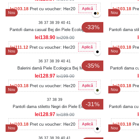
lei
103.18
Pret cu voucher: Her20
lei
103.18
Pre
Aplică
Nou
Nou
36
37
38
39
40
41
-33%
Pantofi dama casual Bej din Piele Ecologica Loria
Pantofi dama sti
lei
138.90
lei
209.00
lei
111.12
Pret cu voucher: Her20
lei
103.18
Pre
Aplică
Nou
Nou
36
37
38
39
40
41
-35%
Balerini damă Piele Ecologica Bej Merika
Pantofi dama cu
lei
128.97
lei
199.00
lei
103.18
Pret cu voucher: Her20
lei
103.18
Pre
Aplică
Nou
Nou
37
38
39
-31%
Pantofi dama stiletto Negri din Piele Ecologica
Pantofi dama cu 
Intoarsa Veyza
lei
128.97
lei
189.00
lei
103.18
Pret cu voucher: Her20
lei
103.18
Pre
Aplică
Nou
Nou
36
37
38
39
40
41