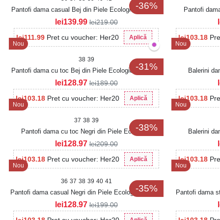
-36%
Pantofi dama casual Bej din Piele Ecologica Saybrie
Pantofi dama
lei
139.99
lei
219.00
lei
111.99
Pret cu voucher: Her20
lei
103.18
Pre
Aplică
Nou
Nou
38
39
-31%
Pantofi dama cu toc Bej din Piele Ecologica Intoarsa
Balerini da
Kacyn
lei
128.97
lei
189.00
lei
103.18
Pret cu voucher: Her20
lei
103.18
Pre
Aplică
Nou
Nou
37
38
39
-38%
Pantofi dama cu toc Negri din Piele Ecologica
Balerini da
Intoarsa Vineva
lei
128.97
lei
209.00
lei
103.18
Pret cu voucher: Her20
lei
103.18
Pre
Aplică
Nou
Nou
36
37
38
39
40
41
-35%
Pantofi dama casual Negri din Piele Ecologica Randy
Pantofi dama st
lei
128.97
lei
199.00