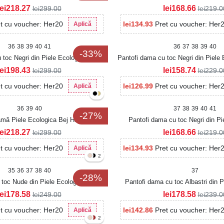
lei
218.27
lei
168.66
lei
299.00
lei
219.0
t cu voucher: Her20
lei
134.93
Pret cu voucher: Her
Aplică
36
38
39
40
41
36
37
38
39
40
-33%
 toc Negri din Piele Ecologica Anery
Pantofi dama cu toc Negri din Piele 
lei
198.43
lei
158.74
lei
299.00
lei
229.0
t cu voucher: Her20
lei
126.99
Pret cu voucher: Her
Aplică
36
39
40
37
38
39
40
41
-27%
damă Piele Ecologica Bej Havya
Pantofi dama cu toc Negri din Pi
Intoarsa Hevly
lei
218.27
lei
168.66
lei
299.00
lei
219.0
t cu voucher: Her20
lei
134.93
Pret cu voucher: Her
Aplică
2
35
36
37
38
40
37
-28%
toc Nude din Piele Ecologica Kalaris
Pantofi dama cu toc Albastri din P
Kanaya
lei
178.58
lei
178.58
lei
249.00
lei
239.0
t cu voucher: Her20
lei
142.86
Pret cu voucher: Her
Aplică
2