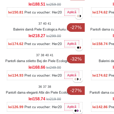
Intoarsa Gaela
lei
188.51
lei
259.00
lei
150.81
Pret cu voucher: Her20
lei
174.62
Pre
Aplică
37
40
41
-27%
Balerini damă Piele Ecologica Auriu Havya
Pantofi dama cu
lei
218.27
lei
299.00
lei
174.62
Pret cu voucher: Her20
lei
158.74
Pre
Aplică
37
38
40
41
-32%
Pantofi dama stiletto Bej din Piele Ecologica Intoarsa
Balerini 
Hasya
lei
168.66
lei
249.00
lei
134.93
Pret cu voucher: Her20
lei
174.62
Pre
Aplică
2
36
37
38
-27%
Pantofi dama eleganti Albi din Piele Ecologica Tovya
Pantofi dama cu 
lei
158.74
lei
219.00
lei
126.99
Pret cu voucher: Her20
lei
142.86
Pre
Aplică
1