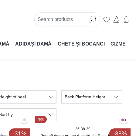
AMĂ
ADIDAȘI DAMĂ
GHETE ȘI BOCANCI
CIZME
Height of heel
Back Platform Height
Sort by
Nou
36
38
39
-31%
-38%
Negri Jenly
Pantofi dama cu toc Albastri din Piele Ecologica