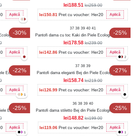
Gaela
lei
188.51
0
lei
259.00
20
lei
150.81
Pret cu voucher: Her20
Aplică
Aplică
37
38
39
40
41
-30%
-25%
Ecologica Zenrila
Pantofi dama cu toc Kaki din Piele Ecologica Intoarsa
Dyna
lei
178.58
0
lei
239.00
20
lei
142.86
Pret cu voucher: Her20
Aplică
Aplică
2
37
38
39
-22%
-27%
ele Ecologica
Pantofi dama eleganti Bej din Piele Ecologica Tovya
lei
158.74
0
lei
219.00
20
lei
126.99
Pret cu voucher: Her20
Aplică
Aplică
1
36
38
39
40
-25%
-25%
iele Ecologica
Pantofi dama stiletto Bej din Piele Ecologica Intoarsa
Jarina2
lei
148.82
0
lei
199.00
20
lei
119.06
Pret cu voucher: Her20
Aplică
Aplică
1
1