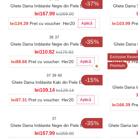
-37%
Ghete Dama Imblanite Negre din Piele Ecologica
Ghete Dama T
Intoarsa Naina2
lei
167.99
lei
269.00
lei
134.39
Pret cu voucher: Her20
lei
103.99
Pre
Aplică
36
37
-35%
Ghete Dama Imblanite Negre din Piele Ecologica
Ghete Dama I
Zaela
lei
110.82
lei
170.82
Exclusive Rever
lei
88.66
Pret cu voucher: Her20
lei
116.79
Pre
Aplică
Premium
37
39
40
-15%
Ghete Dama Imblanite Kaki din Piele Ecologica
Ghete Dama Im
Intoarsa Evaley
lei
109.14
lei
129.14
lei
87.31
Pret cu voucher: Her20
Aplică
lei
166.39
Pre
37
-35%
Ghete Dama Imblanite Negre din Piele Ecologica
Ghete Dama Iarn
Intoarsa Kyomi2
lei
167.99
lei
259.00