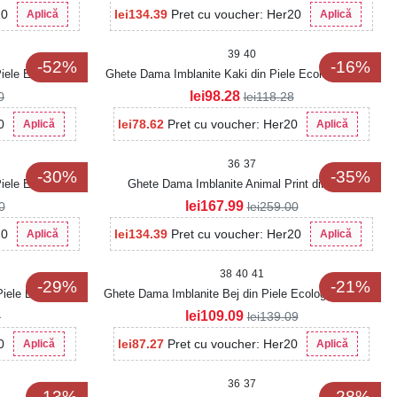
20
lei
134.39
Pret cu voucher: Her20
Aplică
Aplică
39
40
-52%
-16%
iele Ecologica
Ghete Dama Imblanite Kaki din Piele Ecologica Alise
lei
98.28
0
lei
118.28
0
lei
78.62
Pret cu voucher: Her20
Aplică
Aplică
36
37
-30%
-35%
iele Ecologica
Ghete Dama Imblanite Animal Print din Piele
Ecologica Intoarsa Robyn
lei
167.99
0
lei
259.00
20
lei
134.39
Pret cu voucher: Her20
Aplică
Aplică
38
40
41
-29%
-21%
iele Ecologica
Ghete Dama Imblanite Bej din Piele Ecologica Braylin
lei
109.09
9
lei
139.09
0
lei
87.27
Pret cu voucher: Her20
Aplică
Aplică
36
37
-13%
-28%