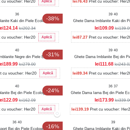
t cu voucher: Her20
lei
76.43
Pret cu voucher: Her2
Aplică
36
39
40
-38%
nite Kaki din Piele Ecologica Jahlia
Ghete Dama Imblanite Kaki din Pi
Intoarsa Ahlaya
lei
124.14
lei
109.09
lei
202.34
lei
139.0
t cu voucher: Her20
lei
87.27
Pret cu voucher: Her2
Aplică
40
39
40
-31%
blanite Negre din Piele Ecologica
Ghete Dama Imblanite Bej din Pi
Yostina
Intoarsa Torrie
lei
189.99
lei
111.68
lei
279.00
lei
243.0
t cu voucher: Her20
lei
89.34
Pret cu voucher: Her2
Aplică
40
36
37
-24%
anite Bej din Piele Ecologica Kynlee
Ghete Dama Iarna Bej din Piele E
lei
122.09
lei
173.99
lei
162.09
lei
339.0
t cu voucher: Her20
lei
139.19
Pret cu voucher: Her
Aplică
36
40
39
-16%
ort Bej din Piele Ecologica Alissa
Ghete Dama Imblanite Kaki din Pi