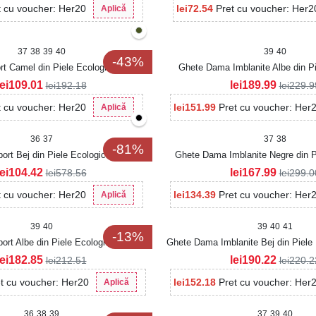
t cu voucher: Her20
lei
72.54
Pret cu voucher: Her2
Aplică
37
38
39
40
39
40
-43%
 Camel din Piele Ecologica Intoarsa
Ghete Dama Imblanite Albe din Pi
Makena
Liyana2
lei
109.01
lei
189.99
lei
192.18
lei
229.9
t cu voucher: Her20
lei
151.99
Pret cu voucher: Her
Aplică
36
37
37
38
-81%
rt Bej din Piele Ecologica Jameya
Ghete Dama Imblanite Negre din P
Intoarsa Lucya2
lei
104.42
lei
167.99
lei
578.56
lei
299.0
t cu voucher: Her20
lei
134.39
Pret cu voucher: Her
Aplică
39
40
39
40
41
-13%
rt Albe din Piele Ecologica Calista
Ghete Dama Imblanite Bej din Piele 
lei
182.85
lei
190.22
lei
212.51
lei
220.2
t cu voucher: Her20
lei
152.18
Pret cu voucher: Her
Aplică
36
38
39
37
39
40