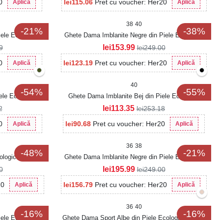
0
lei
115.06
Pret cu voucher: Her20
Aplică
Aplică
38
40
-21%
-38%
ele Ecologica
Ghete Dama Imblanite Negre din Piele Ecologica
Makeda
lei
153.99
9
lei
249.00
0
lei
123.19
Pret cu voucher: Her20
Aplică
Aplică
40
-54%
-55%
ele Ecologica
Ghete Dama Imblanite Bej din Piele Ecologica
Tabacita Elvina
lei
113.35
2
lei
253.18
0
lei
90.68
Pret cu voucher: Her20
Aplică
Aplică
36
38
-48%
-21%
cologica Yuenze
Ghete Dama Imblanite Negre din Piele Ecologica
Taizlyn
lei
195.99
0
lei
249.00
20
lei
156.79
Pret cu voucher: Her20
Aplică
Aplică
36
40
-16%
-16%
ele Ecologica
Ghete Dama Sport Albe din Piele Ecologica Alissa