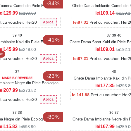
-34%
oamna Camel din Piele Ecologica
Ghete Dama Imblanite Camel din P
Moksha
Intoarsa Evaley
lei
129.99
lei
109.14
lei
199.00
lei
129.1
t cu voucher: Her20
lei
87.31
Pret cu voucher: Her2
Aplică
39
40
37
39
40
-41%
mblanite Kaki din Piele Ecologica
Ghete Dama Sport Kaki din Piele Ec
Intoarsa Manki
Makena
lei
145.99
lei
109.01
lei
249.00
lei
192.1
se
t cu voucher: Her20
lei
87.21
Pret cu voucher: Her2
Aplică
37
40
-23%
MADE BY REVERSE
Ghete Dama Imblanite Kaki din Pi
blanite Negre din Piele Ecologica
Intoarsa Hatley
lei
177.35
lei
293.8
Pragya
lei
207.99
lei
273.52
lei
141.88
Pret cu voucher: Her
t cu voucher: Her20
Aplică
37
38
36
37
-80%
a Negre din Piele Ecologica Intoarsa
Ghete Dama Imblanite Negre din P
Anaria
Intoarsa Robyn
lei
115.82
lei
167.99
lei
598.90
lei
259.0