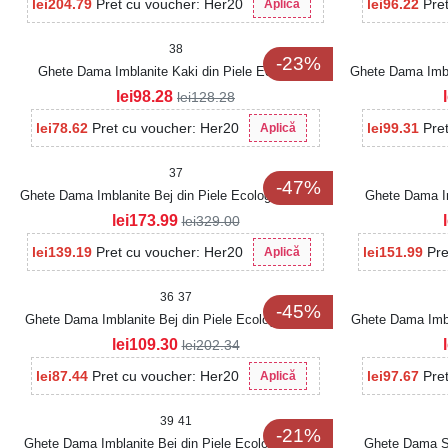
lei
204.79
Pret cu voucher: Her20
lei
96.22
Pre
Aplică
38
-23%
Ghete Dama Imblanite Kaki din Piele Ecologica
Ghete Dama Imbla
Intoarsa Keiley2
lei
98.28
lei
128.28
lei
78.62
Pret cu voucher: Her20
lei
99.31
Pre
Aplică
37
-47%
Ghete Dama Imblanite Bej din Piele Ecologica Eveley
Ghete Dama Im
lei
173.99
lei
329.00
lei
139.19
Pret cu voucher: Her20
lei
151.99
Pre
Aplică
36
37
-45%
Ghete Dama Imblanite Bej din Piele Ecologica Caira
Ghete Dama Imbl
lei
109.30
lei
202.34
lei
87.44
Pret cu voucher: Her20
lei
97.67
Pre
Aplică
39
41
-21%
Ghete Dama Imblanite Bej din Piele Ecologica Zaley
Ghete Dama Sp