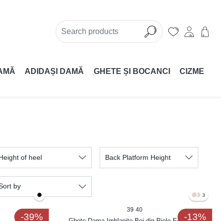
AMĂ
ADIDAȘI DAMĂ
GHETE ȘI BOCANCI
CIZME
Height of heel
Back Platform Height
Sort by
3
39
40
-39%
-13%
Ghete Dama Imblanite Bej din Piele Ecologica