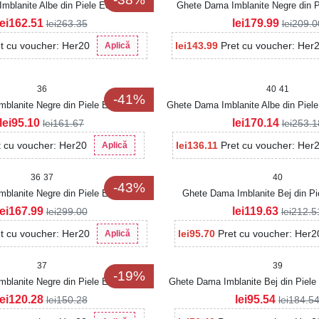
mblanite Albe din Piele Ecologica
Ghete Dama Imblanite Negre din P
Zakayla
Tabacita Emaira
lei
162.51
lei
179.99
lei
263.35
lei
209.0
t cu voucher: Her20
lei
143.99
Pret cu voucher: Her
Aplică
36
40
41
-41%
blanite Negre din Piele Ecologica
Ghete Dama Imblanite Albe din Piele
Kareli
lei
95.10
lei
170.14
lei
161.67
lei
253.1
t cu voucher: Her20
lei
136.11
Pret cu voucher: Her
Aplică
36
37
40
-43%
blanite Negre din Piele Ecologica
Ghete Dama Imblanite Bej din Pi
Lucya
Intoarsa Halei
lei
167.99
lei
119.63
lei
299.00
lei
212.5
t cu voucher: Her20
lei
95.70
Pret cu voucher: Her2
Aplică
37
39
-19%
blanite Negre din Piele Ecologica
Ghete Dama Imblanite Bej din Piele 
Nylia
lei
120.28
lei
95.54
lei
150.28
lei
184.5