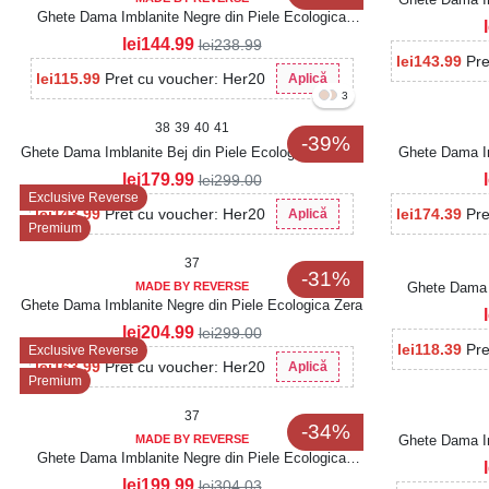
Ghete Dama Imblanite Negre din Piele Ecologica
Intoarsa Zyon2
lei
144.99
lei
238.99
lei
143.99
Pre
lei
115.99
Pret cu voucher: Her20
Aplică
3
38
39
40
41
-39%
Ghete Dama Imblanite Bej din Piele Ecologica Lacuita
Ghete Dama Im
Liyana4
lei
179.99
lei
299.00
Exclusive Reverse
lei
143.99
Pret cu voucher: Her20
lei
174.39
Pre
Aplică
Premium
37
-31%
MADE BY REVERSE
Ghete Dama I
Ghete Dama Imblanite Negre din Piele Ecologica Zera
lei
204.99
lei
299.00
lei
118.39
Pre
Exclusive Reverse
lei
163.99
Pret cu voucher: Her20
Aplică
Premium
37
-34%
MADE BY REVERSE
Ghete Dama Im
Ghete Dama Imblanite Negre din Piele Ecologica
Zelina
lei
199.99
lei
304.03