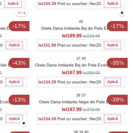
0
lei
134.39
Pret cu voucher: Her20
Aplică
Aplică
3
40
-17%
-17%
ele Ecologica
Ghete Dama Imblanite Bej din Piele Ecologica
Intoarsa Hatley
lei
189.99
9
lei
229.99
20
lei
151.99
Pret cu voucher: Her20
Aplică
Aplică
37
40
-43%
-35%
iele Ecologica
Ghete Dama Imblanite Bej din Piele Ecologica Kyomi
lei
167.99
0
lei
259.00
20
lei
134.39
Pret cu voucher: Her20
Aplică
Aplică
36
37
-13%
-39%
Ecologica Aizley
Ghete Dama Imblanite Negre din Piele Ecologica
Aurelae
lei
167.99
2
lei
279.00
20
lei
134.39
Pret cu voucher: Her20
Aplică
Aplică
38
39
40