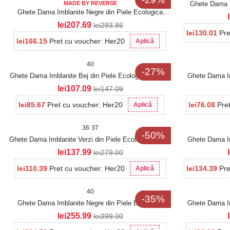
MADE BY REVERSE
Ghete Dama I
Ghete Dama Imblanite Negre din Piele Ecologica
Suraya
lei
207.69
lei
293.86
lei
130.01
Pre
lei
166.15
Pret cu voucher: Her20
Aplică
40
-27%
Ghete Dama Imblanite Bej din Piele Ecologica Neoma
Ghete Dama Im
lei
107.09
lei
147.09
lei
85.67
Pret cu voucher: Her20
lei
76.08
Pre
Aplică
36
37
-50%
Ghete Dama Imblanite Verzi din Piele Ecologica Divno
Ghete Dama Im
lei
137.99
lei
279.00
lei
110.39
Pret cu voucher: Her20
lei
134.39
Pre
Aplică
40
-35%
Ghete Dama Imblanite Negre din Piele Ecologica
Ghete Dama Im
Maizy2
lei
255.99
lei
399.00