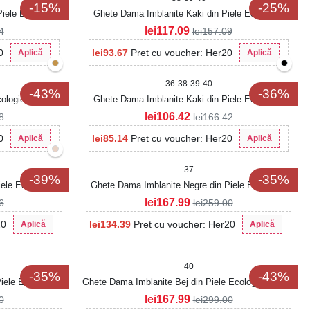
-15%
-25%
iele Ecologica
Ghete Dama Imblanite Kaki din Piele Ecologica
Intoarsa Alivea
lei
117.09
4
lei
157.09
0
lei
93.67
Pret cu voucher: Her20
Aplică
Aplică
36
38
39
40
-43%
-36%
ologica Intoarsa
Ghete Dama Imblanite Kaki din Piele Ecologica
Jasmeh
lei
106.42
8
lei
166.42
0
lei
85.14
Pret cu voucher: Her20
Aplică
Aplică
37
-39%
-35%
ele Ecologica
Ghete Dama Imblanite Negre din Piele Ecologica
Kyomi
lei
167.99
6
lei
259.00
20
lei
134.39
Pret cu voucher: Her20
Aplică
Aplică
40
-35%
-43%
iele Ecologica
Ghete Dama Imblanite Bej din Piele Ecologica Lucya
lei
167.99
0
lei
299.00