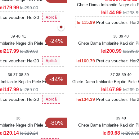
Ghete Dama Imblanite Negre din P
Intoarsa Liyana3
lei
179.99
lei
299.00
Zyon
lei
144.99
lei
238.9
t cu voucher: Her20
Aplică
lei
115.99
Pret cu voucher: Her
39
40
41
38
39
40
-24%
blanite Negre din Piele Ecologica
Ghete Dama Imblanite Kaki din Pi
Maiya
Intoarsa Liyana3
lei
217.99
lei
200.99
lei
289.00
lei
299.0
t cu voucher: Her20
lei
160.79
Pret cu voucher: Her
Aplică
36
37
38
39
37
38
39
40
-44%
mblanite Bej din Piele Ecologica
Ghete Dama Imblanite Bej din Piele 
Hridhya
lei
147.99
lei
167.99
lei
269.00
lei
269.0
t cu voucher: Her20
lei
134.39
Pret cu voucher: Her
Aplică
36
39
40
-80%
blanite Negre din Piele Ecologica
Ghete Dama Imblanite Kaki din Pi
Akiva
Intoarsa Elysa2
lei
120.14
lei
90.68
lei
619.24
lei
263.3