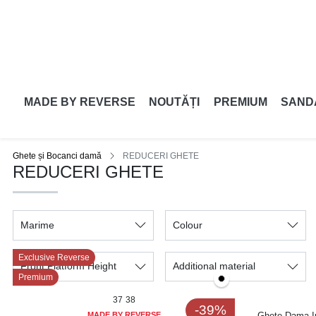
MADE BY REVERSE
NOUTĂȚI
PREMIUM
SAND
Ghete și Bocanci damă
REDUCERI GHETE
REDUCERI GHETE
Marime
Colour
Exclusive Reverse
Front Platform Height
Additional material
Premium
37
38
-39%
MADE BY REVERSE
Ghete Dama Im