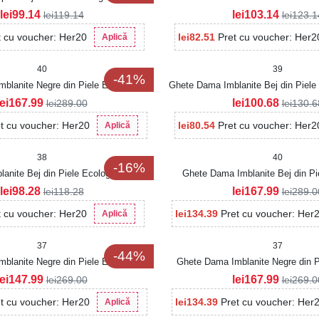
Intoarsa Flavia
lei
99.14
lei
103.14
lei
119.14
lei
123.1
t cu voucher: Her20
lei
82.51
Pret cu voucher: Her2
Aplică
40
39
-41%
blanite Negre din Piele Ecologica
Ghete Dama Imblanite Bej din Piele
Isobella
lei
167.99
lei
100.68
lei
289.00
lei
130.6
t cu voucher: Her20
lei
80.54
Pret cu voucher: Her2
Aplică
38
40
-16%
anite Bej din Piele Ecologica Sadira
Ghete Dama Imblanite Bej din Pi
Isobella
lei
98.28
lei
167.99
lei
118.28
lei
289.0
t cu voucher: Her20
lei
134.39
Pret cu voucher: Her
Aplică
37
37
-44%
blanite Negre din Piele Ecologica
Ghete Dama Imblanite Negre din P
Intoarsa Hridhya2
Intoarsa Louella
lei
147.99
lei
167.99
lei
269.00
lei
269.0
t cu voucher: Her20
lei
134.39
Pret cu voucher: Her
Aplică