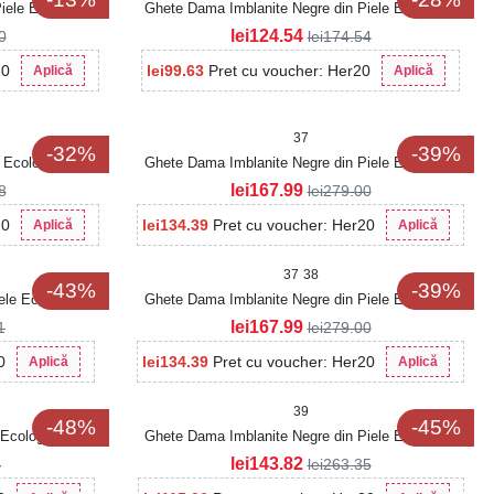
iele Ecologica
Ghete Dama Imblanite Negre din Piele Ecologica
Whitley
lei
124.54
0
lei
174.54
20
lei
99.63
Pret cu voucher: Her20
Aplică
Aplică
37
-32%
-39%
 Ecologica Khodi
Ghete Dama Imblanite Negre din Piele Ecologica
Intoarsa Aurelae2
lei
167.99
8
lei
279.00
20
lei
134.39
Pret cu voucher: Her20
Aplică
Aplică
37
38
-43%
-39%
ele Ecologica
Ghete Dama Imblanite Negre din Piele Ecologica
Intoarsa Divno2
lei
167.99
1
lei
279.00
0
lei
134.39
Pret cu voucher: Her20
Aplică
Aplică
39
-48%
-45%
Ecologica Nettie
Ghete Dama Imblanite Negre din Piele Ecologica
Intoarsa Clover
lei
143.82
4
lei
263.35