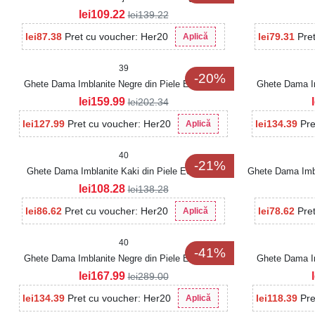
lei
109.22
lei
139.22
lei
87.38
Pret cu voucher: Her20
lei
79.31
Pre
Aplică
39
-20%
Ghete Dama Imblanite Negre din Piele Ecologica
Ghete Dama Im
Yazlin
lei
159.99
lei
202.34
lei
127.99
Pret cu voucher: Her20
lei
134.39
Pre
Aplică
40
-21%
Ghete Dama Imblanite Kaki din Piele Ecologica
Ghete Dama Imbl
Rossie
lei
108.28
lei
138.28
lei
86.62
Pret cu voucher: Her20
lei
78.62
Pre
Aplică
40
-41%
Ghete Dama Imblanite Negre din Piele Ecologica
Ghete Dama Im
Intoarsa Salima2
lei
167.99
lei
289.00
lei
134.39
Pret cu voucher: Her20
lei
118.39
Pre
Aplică