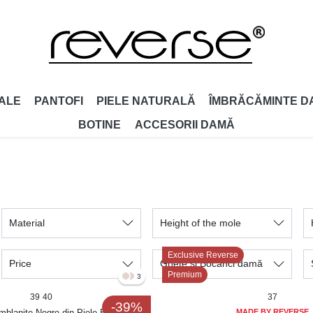
ALE
PANTOFI
PIELE NATURALĂ
ÎMBRĂCĂMINTE D
BOTINE
ACCESORII DAMǍ
Material
Height of the mole
Exclusive Reverse
Price
Ghete și Bocanci damă
Premium
3
39
40
37
-39%
blanite Negre din Piele Ecologica
MADE BY REVERSE