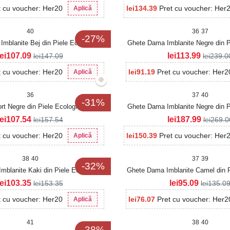
t cu voucher: Her20
lei
134.39
Pret cu voucher: Her
Aplică
40
36
37
-27%
mblanite Bej din Piele Ecologica
Ghete Dama Imblanite Negre din P
Jannely
Kateryna
lei
107.09
lei
113.99
lei
147.09
lei
239.0
t cu voucher: Her20
lei
91.19
Pret cu voucher: Her2
Aplică
36
37
40
-31%
t Negre din Piele Ecologica Jameya
Ghete Dama Imblanite Negre din P
Lelay
lei
107.54
lei
187.99
lei
157.54
lei
269.0
t cu voucher: Her20
lei
150.39
Pret cu voucher: Her
Aplică
38
40
37
39
-32%
mblanite Kaki din Piele Ecologica
Ghete Dama Imblanite Camel din P
Lacuita Alisyn
Intoarsa Haile
lei
103.35
lei
95.09
lei
153.35
lei
135.0
t cu voucher: Her20
lei
76.07
Pret cu voucher: Her2
Aplică
41
38
40
-38%