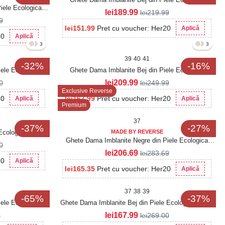
iele Ecologica
Intoarsa Liyana
lei
189.99
lei
219.99
9
lei
151.99
Pret cu voucher: Her20
Aplică
20
Aplică
3
3
39
40
41
-32%
-16%
ele Ecologica
Ghete Dama Imblanite Bej din Piele Ecologica
Liyana2
lei
209.99
0
lei
249.99
Exclusive Reverse
20
lei
167.99
Pret cu voucher: Her20
Aplică
Aplică
Premium
37
-37%
-27%
Ecologica Louella
MADE BY REVERSE
Ghete Dama Imblanite Negre din Piele Ecologica
0
Aysa
lei
206.69
lei
283.69
20
Aplică
lei
165.35
Pret cu voucher: Her20
Aplică
37
38
39
-65%
-37%
ele Ecologica
Ghete Dama Imblanite Bej din Piele Ecologica Naina
lei
167.99
5
lei
269.00