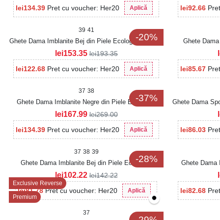
lei
134.39
Pret cu voucher: Her20
lei
92.66
Pre
Aplică
39
41
-20%
Ghete Dama Imblanite Bej din Piele Ecologica Lacuita
Ghete Dama I
Jonelle2
lei
153.35
lei
193.35
lei
122.68
Pret cu voucher: Her20
lei
85.67
Pre
Aplică
37
38
-37%
Ghete Dama Imblanite Negre din Piele Ecologica
Ghete Dama Spor
Louella2
lei
167.99
lei
269.00
lei
134.39
Pret cu voucher: Her20
lei
86.03
Pre
Aplică
37
38
39
-28%
Ghete Dama Imblanite Bej din Piele Ecologica
Ghete Dama I
Tabacita Zaylei
lei
102.22
lei
142.22
Exclusive Reverse
lei
81.78
Pret cu voucher: Her20
lei
82.68
Pre
Aplică
Premium
37
-29%