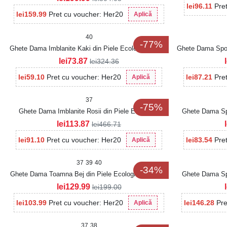
lei
96.11
Pre
lei
159.99
Pret cu voucher: Her20
Aplică
40
-77%
Ghete Dama Imblanite Kaki din Piele Ecologica Stiora
Ghete Dama Sport
lei
73.87
lei
324.36
lei
59.10
Pret cu voucher: Her20
lei
87.21
Pre
Aplică
37
-75%
Ghete Dama Imblanite Rosii din Piele Ecologica
Ghete Dama Spo
Sadora
lei
113.87
lei
466.71
lei
91.10
Pret cu voucher: Her20
lei
83.54
Pre
Aplică
37
39
40
-34%
Ghete Dama Toamna Bej din Piele Ecologica Moksha
Ghete Dama Spo
lei
129.99
lei
199.00
lei
103.99
Pret cu voucher: Her20
lei
146.28
Pre
Aplică
37
38