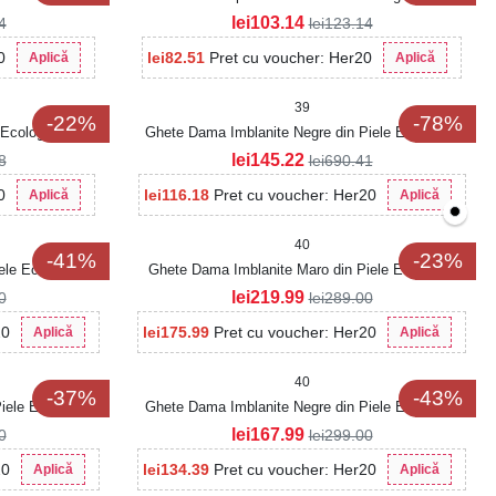
lei
103.14
4
lei
123.14
0
lei
82.51
Pret cu voucher: Her20
Aplică
Aplică
39
-22%
-78%
 Ecologica Elysa
Ghete Dama Imblanite Negre din Piele Ecologica
Intoarsa Emora
lei
145.22
8
lei
690.41
0
lei
116.18
Pret cu voucher: Her20
Aplică
Aplică
40
-41%
-23%
ele Ecologica
Ghete Dama Imblanite Maro din Piele Ecologica
Maiya
lei
219.99
0
lei
289.00
20
lei
175.99
Pret cu voucher: Her20
Aplică
Aplică
40
-37%
-43%
iele Ecologica
Ghete Dama Imblanite Negre din Piele Ecologica
Intoarsa Mekdes
lei
167.99
0
lei
299.00
20
lei
134.39
Pret cu voucher: Her20
Aplică
Aplică