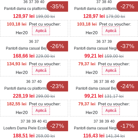
36
37
39
40
37
38
40
-35%
-27%
Pantofi dama cu platforma Negri din
Pantofi dama cu platforma Maro din
Piele Ecologica Lacuita Keian2
Piele Ecologica Intoarsa Nalia
128,97
lei
128,97
lei
199,00
lei
179,00
lei
103,18
lei
Pret cu voucher:
103,18
lei
Pret cu voucher:
Aplică
Aplică
Her20
Her20
36
37
36
37
39
-26%
-37%
Pantofi dama casual Bej din Piele
Pantofi dama casual Negri din Piele
Ecologica Intoarsa Khlody
Ecologica Lacuita Anays
168,66
lei
99,21
lei
229,00
lei
159,00
lei
134,93
lei
Pret cu voucher:
79,37
lei
Pret cu voucher:
Aplică
Aplică
Her20
Her20
36
37
40
36
37
38
40
-23%
-24%
Pantofi dama cu platforma Maro din
Pantofi dama casual Bej din Piele
Piele Ecologica Intoarsa Cashlyn
Ecologica Alaia
228,19
lei
99,21
lei
299,00
lei
131,17
lei
182,55
lei
Pret cu voucher:
79,37
lei
Pret cu voucher:
Aplică
Aplică
Her20
Her20
37
38
39
40
41
37
38
39
40
-27%
-17%
Loafers Dama Piele Ecologica Negri
Pantofi dama casual Negri din Textil
Sidhi2
Yasmina
188,51
lei
116,43
lei
259,00
lei
141,34
lei