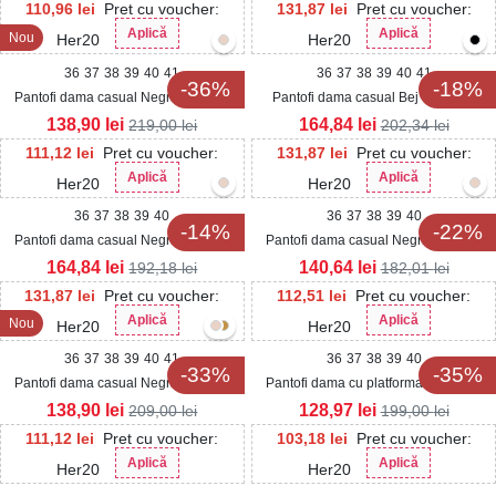
110,96
lei
Pret cu voucher:
131,87
lei
Pret cu voucher:
Aplică
Aplică
Nou
Her20
Her20
36
37
38
39
40
41
36
37
38
39
40
41
-36%
-18%
Pantofi dama casual Negri din Piele
Pantofi dama casual Bej din Piele
Ecologica Saybrie
Ecologica Lacuita Safire
138,90
lei
164,84
lei
219,00
lei
202,34
lei
111,12
lei
Pret cu voucher:
131,87
lei
Pret cu voucher:
Aplică
Aplică
Her20
Her20
36
37
38
39
40
36
37
38
39
40
-14%
-22%
Pantofi dama casual Negri din Piele
Pantofi dama casual Negri din Piele
Ecologica Almira
Ecologica Zahia
164,84
lei
140,64
lei
192,18
lei
182,01
lei
131,87
lei
Pret cu voucher:
112,51
lei
Pret cu voucher:
Aplică
Aplică
Nou
Her20
Her20
36
37
38
39
40
41
36
37
38
39
40
-33%
-35%
Pantofi dama casual Negri din Piele
Pantofi dama cu platforma Negri din
Ecologica Loria
Piele Ecologica Keian
138,90
lei
128,97
lei
209,00
lei
199,00
lei
111,12
lei
Pret cu voucher:
103,18
lei
Pret cu voucher:
Aplică
Aplică
Her20
Her20