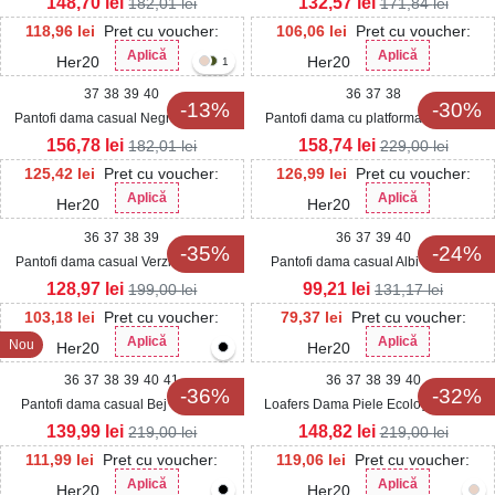
148,70
lei
132,57
lei
182,01
lei
171,84
lei
118,96
lei
Pret cu voucher:
106,06
lei
Pret cu voucher:
Aplică
Aplică
Her20
Her20
1
37
38
39
40
36
37
38
-13%
-30%
Pantofi dama casual Negri din Piele
Pantofi dama cu platforma Negri din
Ecologica Natalea
Piele Ecologica Intoarsa Rita
156,78
lei
158,74
lei
182,01
lei
229,00
lei
125,42
lei
Pret cu voucher:
126,99
lei
Pret cu voucher:
Aplică
Aplică
Her20
Her20
36
37
38
39
36
37
39
40
-35%
-24%
Pantofi dama casual Verzi din Piele
Pantofi dama casual Albi din Piele
Ecologica Prajna
Ecologica Alaia
128,97
lei
99,21
lei
199,00
lei
131,17
lei
103,18
lei
Pret cu voucher:
79,37
lei
Pret cu voucher:
Aplică
Aplică
Nou
Her20
Her20
36
37
38
39
40
41
36
37
38
39
40
-36%
-32%
Pantofi dama casual Bej din Piele
Loafers Dama Piele Ecologica Negri
Ecologica Saybrie
Avni
139,99
lei
148,82
lei
219,00
lei
219,00
lei
111,99
lei
Pret cu voucher:
119,06
lei
Pret cu voucher:
Aplică
Aplică
Her20
Her20