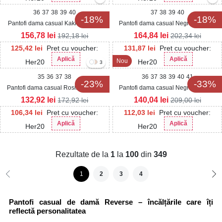
36
37
38
39
40
37
38
39
40
-18%
-18%
Pantofi dama casual Kaki din Piele
Pantofi dama casual Negri din Piele
Ecologica Daney
Ecologica Kailina
156,78
lei
164,84
lei
192,18
lei
202,34
lei
125,42
lei
Pret cu voucher:
131,87
lei
Pret cu voucher:
Aplică
Aplică
Nou
Her20
Her20
3
35
36
37
38
36
37
38
39
40
41
-23%
-33%
Pantofi dama casual Rosii din Piele
Pantofi dama casual Negri din Piele
Ecologica Akai
Ecologica Evayna
132,92
lei
140,04
lei
172,92
lei
209,00
lei
106,34
lei
Pret cu voucher:
112,03
lei
Pret cu voucher:
Aplică
Aplică
Her20
Her20
Rezultate de la
1
la
100
din
349
1
2
3
4
Pantofi casual de damă Reverse – încălțările care îți
reflectă personalitatea