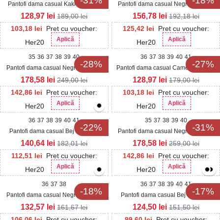
-31%
-18%
Pantofi dama casual Kaki din Piele
Pantofi dama casual Negri din Piele
Ecologica Cailie
Ecologica Intoarsa Mirana2
128,97
lei
156,78
lei
189,00
lei
192,18
lei
103,18
lei
Pret cu voucher:
125,42
lei
Pret cu voucher:
Aplică
Aplică
Her20
Her20
35
36
37
38
39
40
36
37
38
39
40
41
-28%
-27%
Pantofi dama casual Negri din Piele
Pantofi dama casual Camel din Piele
Ecologica Fareha
Ecologica Intoarsa Isolia
178,58
lei
128,97
lei
249,00
lei
179,00
lei
142,86
lei
Pret cu voucher:
103,18
lei
Pret cu voucher:
Aplică
Aplică
Her20
Her20
36
37
38
39
40
41
35
37
38
39
40
-22%
-31%
Pantofi dama casual Bej din Piele
Pantofi dama casual Negri din Piele
Ecologica Zahia
Ecologica Trisha
140,64
lei
178,58
lei
182,01
lei
259,00
lei
112,51
lei
Pret cu voucher:
142,86
lei
Pret cu voucher:
Aplică
Aplică
Her20
Her20
36
37
38
36
37
38
39
40
41
-18%
-17%
Pantofi dama casual Negri din Piele
Pantofi dama casual Bej din Piele
Ecologica Lacuita Ruway3
Ecologica Lacuita Vitalia
132,57
lei
124,50
lei
161,67
lei
151,50
lei
106,06
lei
Pret cu voucher:
99,60
lei
Pret cu voucher: