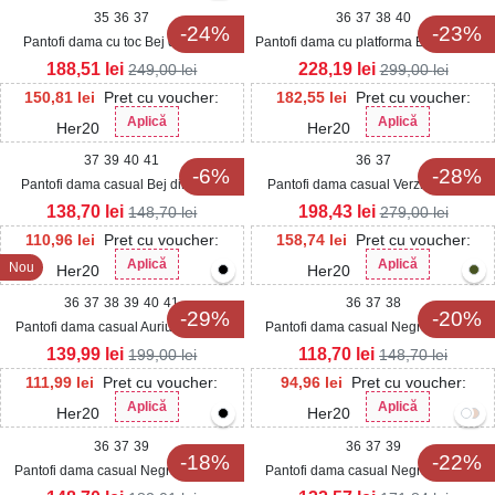
35
36
37
36
37
38
40
-24%
-23%
Pantofi dama cu toc Bej din Piele
Pantofi dama cu platforma Bej din Piele
Ecologica Intoarsa Bexli
Ecologica Lacuita Cashlyn2
188,51
lei
228,19
lei
249,00
lei
299,00
lei
150,81
lei
Pret cu voucher:
182,55
lei
Pret cu voucher:
Aplică
Aplică
Her20
Her20
37
39
40
41
36
37
-6%
-28%
Pantofi dama casual Bej din Piele
Pantofi dama casual Verzi din Piele
Ecologica Lacuita Kieren
Ecologica Intoarsa Sehna
138,70
lei
198,43
lei
148,70
lei
279,00
lei
110,96
lei
Pret cu voucher:
158,74
lei
Pret cu voucher:
Aplică
Aplică
Nou
Her20
Her20
36
37
38
39
40
41
36
37
38
-29%
-20%
Pantofi dama casual Auriu din Piele
Pantofi dama casual Negri din Piele
Ecologica Asena
Ecologica Ayvah
139,99
lei
118,70
lei
199,00
lei
148,70
lei
111,99
lei
Pret cu voucher:
94,96
lei
Pret cu voucher:
Aplică
Aplică
Her20
Her20
36
37
39
36
37
39
-18%
-22%
Pantofi dama casual Negri din Piele
Pantofi dama casual Negri din Piele
Ecologica Ramie
Ecologica Keyona