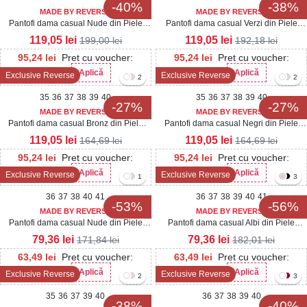
-40%
-38%
MADE BY REVERSE
MADE BY REVERSE
Pantofi dama casual Nude din Piele
Pantofi dama casual Verzi din Piele
Ecologica Tamara
Ecologica Oziel
119,05
lei
119,05
lei
199,00
lei
192,18
lei
95,24
lei
Pret cu voucher:
95,24
lei
Pret cu voucher:
Aplică
Aplică
Exclusive Reverse
Exclusive Reverse
Her20
Her20
2
2
35
36
37
38
39
40
35
36
37
38
39
40
-27%
-27%
MADE BY REVERSE
MADE BY REVERSE
Pantofi dama casual Bronz din Piele
Pantofi dama casual Negri din Piele
Ecologica Eren
Ecologica Intoarsa Eren2
119,05
lei
119,05
lei
164,69
lei
164,69
lei
95,24
lei
Pret cu voucher:
95,24
lei
Pret cu voucher:
Aplică
Aplică
Exclusive Reverse
Exclusive Reverse
Her20
Her20
1
3
36
37
38
40
41
36
37
38
39
40
41
-53%
-56%
MADE BY REVERSE
MADE BY REVERSE
Pantofi dama casual Nude din Piele
Pantofi dama casual Albi din Piele
Ecologica Lacuita Diona3
Ecologica Seena
79,36
lei
79,36
lei
171,84
lei
182,01
lei
63,49
lei
Pret cu voucher:
63,49
lei
Pret cu voucher:
Aplică
Aplică
Exclusive Reverse
Exclusive Reverse
Her20
Her20
2
3
35
36
37
39
40
36
37
38
39
40
-38%
-40%