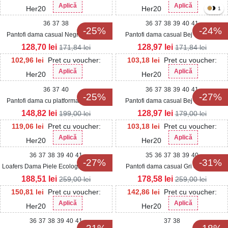
Aplică
Aplică
Her20
Her20
1
36
37
38
36
37
38
39
40
41
-25%
-24%
Pantofi dama casual Negri din Piele
Pantofi dama casual Bej din Piele
Ecologica Alexsia
Ecologica Raley
128,70
lei
128,97
lei
171,84
lei
171,84
lei
102,96
lei
Pret cu voucher:
103,18
lei
Pret cu voucher:
Aplică
Aplică
Her20
Her20
36
37
40
36
37
38
39
40
41
-25%
-27%
Pantofi dama cu platforma Negri din
Pantofi dama casual Bej din Piele
Piele Ecologica Intoarsa Anwen2
Ecologica Daniyla
148,82
lei
128,97
lei
199,00
lei
179,00
lei
119,06
lei
Pret cu voucher:
103,18
lei
Pret cu voucher:
Aplică
Aplică
Her20
Her20
36
37
38
39
40
41
35
36
37
38
39
40
-27%
-31%
Loafers Dama Piele Ecologica Intoarsa
Pantofi dama casual Gri din Piele
Negri Sidhi3
Ecologica Trisha
188,51
lei
178,58
lei
259,00
lei
259,00
lei
150,81
lei
Pret cu voucher:
142,86
lei
Pret cu voucher:
Aplică
Aplică
Her20
Her20
36
37
38
39
40
41
37
38