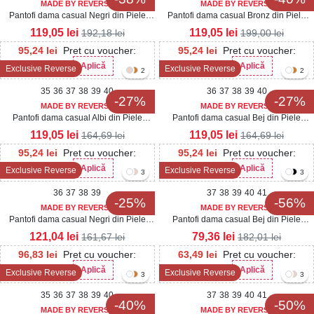
MADE BY REVERSE
MADE BY REVERSE
Pantofi dama casual Negri din Piele
Pantofi dama casual Bronz din Piele
Ecologica Oziel
Ecologica Tamara
119,05
lei
119,05
lei
192,18
lei
199,00
lei
95,24
lei
Pret cu voucher:
95,24
lei
Pret cu voucher:
Aplică
Aplică
Exclusive Reverse
Exclusive Reverse
Her20
Her20
2
2
35
36
37
38
39
40
36
37
38
39
40
-27%
-27%
MADE BY REVERSE
MADE BY REVERSE
Pantofi dama casual Albi din Piele
Pantofi dama casual Bej din Piele
Ecologica Eren
Ecologica Eren
119,05
lei
119,05
lei
164,69
lei
164,69
lei
95,24
lei
Pret cu voucher:
95,24
lei
Pret cu voucher:
Aplică
Aplică
Exclusive Reverse
Exclusive Reverse
Her20
Her20
3
3
36
37
38
39
37
38
39
40
41
-25%
-56%
MADE BY REVERSE
MADE BY REVERSE
Pantofi dama casual Negri din Piele
Pantofi dama casual Bej din Piele
Ecologica Dalina
Ecologica Seena
121,04
lei
79,36
lei
161,67
lei
182,01
lei
96,83
lei
Pret cu voucher:
63,49
lei
Pret cu voucher:
Aplică
Aplică
Exclusive Reverse
Exclusive Reverse
Her20
Her20
3
3
35
36
37
38
39
40
37
38
39
40
41
-40%
-50%
MADE BY REVERSE
MADE BY REVERSE