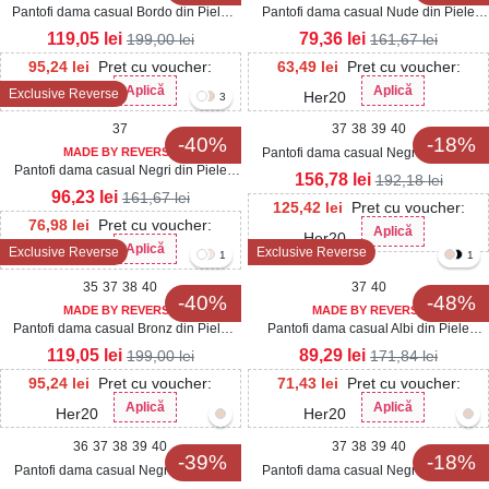
Pantofi dama casual Bordo din Piele
Pantofi dama casual Nude din Piele
Ecologica Lacuita Tamara
Ecologica Intoarsa Dalina2
119,05
lei
79,36
lei
199,00
lei
161,67
lei
95,24
lei
Pret cu voucher:
63,49
lei
Pret cu voucher:
Aplică
Aplică
Exclusive Reverse
Her20
Her20
3
37
37
38
39
40
-40%
-18%
MADE BY REVERSE
Pantofi dama casual Negri din Piele
Pantofi dama casual Negri din Piele
Ecologica Lacuita Mirana3
156,78
lei
192,18
lei
Ecologica Lacuita Dalina3
96,23
lei
161,67
lei
125,42
lei
Pret cu voucher:
76,98
lei
Pret cu voucher:
Aplică
Her20
Aplică
Exclusive Reverse
Exclusive Reverse
Her20
1
1
35
37
38
40
37
40
-40%
-48%
MADE BY REVERSE
MADE BY REVERSE
Pantofi dama casual Bronz din Piele
Pantofi dama casual Albi din Piele
Ecologica Penny
Ecologica Diona
119,05
lei
89,29
lei
199,00
lei
171,84
lei
95,24
lei
Pret cu voucher:
71,43
lei
Pret cu voucher:
Aplică
Aplică
Her20
Her20
36
37
38
39
40
37
38
39
40
-39%
-18%
Pantofi dama casual Negri din Piele
Pantofi dama casual Negri din Piele