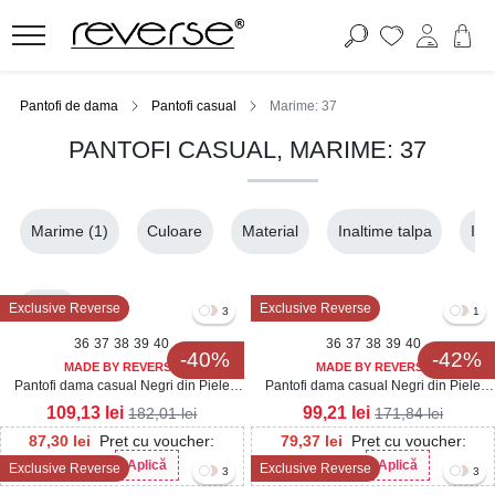
Pantofi de dama
Pantofi casual
Marime: 37
PANTOFI CASUAL, MARIME: 37
Marime
(1)
Culoare
Material
Inaltime talpa
Ina
37
Exclusive Reverse
Exclusive Reverse
3
1
36
37
38
39
40
36
37
38
39
40
-40%
-42%
MADE BY REVERSE
MADE BY REVERSE
Pantofi dama casual Negri din Piele
Pantofi dama casual Negri din Piele
Ecologica Lacuita Seena3
Ecologica Lacuita Diona3
109,13
lei
99,21
lei
182,01
lei
171,84
lei
87,30
lei
Pret cu voucher:
79,37
lei
Pret cu voucher:
Aplică
Aplică
Exclusive Reverse
Exclusive Reverse
Her20
Her20
3
3