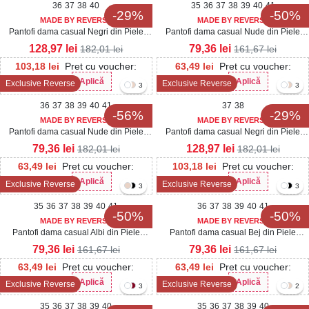
36
37
38
40
35
36
37
38
39
40
41
-29%
-50%
MADE BY REVERSE
MADE BY REVERSE
Pantofi dama casual Negri din Piele
Pantofi dama casual Nude din Piele
Ecologica Seena
Ecologica Lacuita Dalina3
128,97
lei
79,36
lei
182,01
lei
161,67
lei
103,18
lei
Pret cu voucher:
63,49
lei
Pret cu voucher:
Aplică
Aplică
Exclusive Reverse
Exclusive Reverse
Her20
Her20
3
3
36
37
38
39
40
41
37
38
-56%
-29%
MADE BY REVERSE
MADE BY REVERSE
Pantofi dama casual Nude din Piele
Pantofi dama casual Negri din Piele
Ecologica Lacuita Seena3
Ecologica Intoarsa Seena2
79,36
lei
128,97
lei
182,01
lei
182,01
lei
63,49
lei
Pret cu voucher:
103,18
lei
Pret cu voucher:
Aplică
Aplică
Exclusive Reverse
Exclusive Reverse
Her20
Her20
3
3
35
36
37
38
39
40
41
36
37
38
39
40
41
-50%
-50%
MADE BY REVERSE
MADE BY REVERSE
Pantofi dama casual Albi din Piele
Pantofi dama casual Bej din Piele
Ecologica Dalina
Ecologica Dalina
79,36
lei
79,36
lei
161,67
lei
161,67
lei
63,49
lei
Pret cu voucher:
63,49
lei
Pret cu voucher:
Aplică
Aplică
Exclusive Reverse
Exclusive Reverse
Her20
Her20
3
2
35
36
37
38
39
40
35
36
37
38
39
40