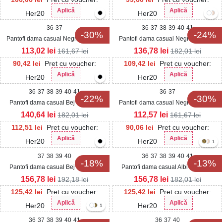
Aplică
Aplică
Her20
Her20
36
37
36
37
38
39
40
41
-30%
-24%
Pantofi dama casual Negri din Piele
Pantofi dama casual Negri din Piele
Ecologica Ruway
Ecologica Aleena
113,02
lei
136,78
lei
161,67
lei
182,01
lei
90,42
lei
Pret cu voucher:
109,42
lei
Pret cu voucher:
Aplică
Aplică
Her20
Her20
36
37
38
39
40
41
36
37
-22%
-30%
Pantofi dama casual Bej din Piele
Pantofi dama casual Negri din Piele
Ecologica Lacuita Kamela
Ecologica Dalice
140,64
lei
112,57
lei
182,01
lei
161,67
lei
112,51
lei
Pret cu voucher:
90,06
lei
Pret cu voucher:
Aplică
Aplică
Her20
Her20
1
37
38
39
40
36
37
38
39
40
41
-18%
-13%
Pantofi dama casual Bej din Piele
Pantofi dama casual Albi din Piele
Ecologica Mirana
Ecologica Akeria
156,78
lei
156,78
lei
192,18
lei
182,01
lei
125,42
lei
Pret cu voucher:
125,42
lei
Pret cu voucher:
Aplică
Aplică
Her20
Her20
1
36
37
38
39
40
41
36
37
40