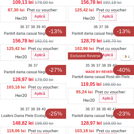
Ecologica Intoarsa Taryn
Ecologica Mirana
109,13
lei
156,78
lei
179,00
lei
192,18
lei
87,30
lei
Pret cu voucher:
125,42
lei
Pret cu voucher:
Aplică
Aplică
Her20
Her20
36
37
38
39
40
36
37
38
-13%
-13%
Pantofi dama casual Negri din Piele
Pantofi dama casual Negri din Piele
Ecologica Intoarsa Namiya
Ecologica Isiuwa
156,78
lei
128,70
lei
182,01
lei
148,70
lei
125,42
lei
Pret cu voucher:
102,96
lei
Pret cu voucher:
Aplică
Aplică
Exclusive Reverse
Her20
Her20
1
36
37
35
36
37
38
39
40
-27%
-40%
Pantofi dama casual Negri din Piele
MADE BY REVERSE
Pantofi dama casual Rosii din Piele
Ecologica Lacuita Maizey
128,97
lei
179,00
lei
Ecologica Lacuita Penny
119,05
lei
199,00
lei
103,18
lei
Pret cu voucher:
95,24
lei
Pret cu voucher:
Aplică
Her20
Aplică
Her20
36
37
38
39
40
36
37
38
39
40
41
-25%
-23%
Loafers Dama Piele Ecologica Intoarsa
Pantofi dama casual Negri din Piele
Negri Katya
Ecologica Kamela
148,82
lei
128,97
lei
199,00
lei
169,00
lei
119,06
lei
Pret cu voucher:
103,18
lei
Pret cu voucher: