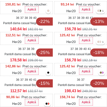
150,81
lei
Pret cu voucher:
93,14
lei
Pret cu voucher:
Aplică
Aplică
Her20
Her20
1
36
37
38
39
40
36
37
38
39
40
41
-22%
-13%
Pantofi dama casual Negri din Piele
Pantofi dama casual Kaki din Piele
Ecologica Lacuita Kamela2
Ecologica Natalea
140,64
lei
156,78
lei
182,01
lei
182,01
lei
112,51
lei
Pret cu voucher:
125,42
lei
Pret cu voucher:
Aplică
Aplică
Her20
Her20
1
36
37
38
39
37
38
39
40
41
-25%
-18%
Pantofi dama casual Bej din Piele
Pantofi dama casual Kaki din Piele
Ecologica Lenora
Ecologica Tiani
178,58
lei
156,78
lei
239,00
lei
192,18
lei
142,86
lei
Pret cu voucher:
125,42
lei
Pret cu voucher:
Aplică
Aplică
Her20
Her20
36
37
39
40
41
36
37
-15%
-20%
Pantofi dama casual Bej din Piele
Pantofi dama casual Verzi din Piele
Ecologica Alyssa
Ecologica Intoarsa Sonia2
112,57
lei
198,43
lei
132,57
lei
249,00
lei
90,06
lei
Pret cu voucher:
158,74
lei
Pret cu voucher:
Aplică
Aplică
Her20
Her20