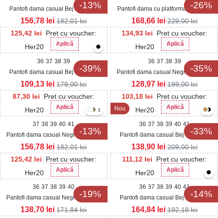
-13%
-26%
Pantofi dama casual Bej din Piele
Pantofi dama cu platforma Maro din
Ecologica Akeria
Piele Ecologica Intoarsa Anaiya
156,78
lei
168,66
lei
182,01
lei
229,00
lei
125,42
lei
Pret cu voucher:
134,93
lei
Pret cu voucher:
Aplică
Aplică
Her20
Her20
36
37
38
39
36
37
38
39
-39%
-35%
Pantofi dama casual Bej din Piele
Pantofi dama casual Negri din Piele
Ecologica Intoarsa Taryn
Ecologica Intoarsa Alison2
109,13
lei
128,97
lei
179,00
lei
199,00
lei
87,30
lei
Pret cu voucher:
103,18
lei
Pret cu voucher:
Aplică
Aplică
Nou
Her20
Her20
1
37
38
39
40
41
36
37
38
39
40
41
-13%
-33%
Pantofi dama casual Negri din Piele
Pantofi dama casual Bej din Piele
Ecologica Akeria
Ecologica Loria
156,78
lei
138,90
lei
182,01
lei
209,00
lei
125,42
lei
Pret cu voucher:
111,12
lei
Pret cu voucher:
Aplică
Aplică
Her20
Her20
36
37
38
39
40
36
37
38
39
40
41
-19%
-14%
Pantofi dama casual Negri din Piele
Pantofi dama casual Bej din Piele
Ecologica Lacuita Valerie
Ecologica Almira
138,70
lei
164,84
lei
171,84
lei
192,18
lei