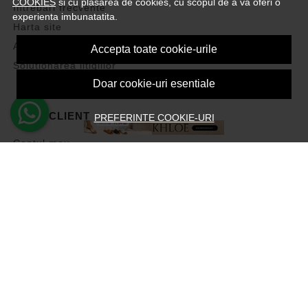
COOKIES
si cu plasarea de cookies, cu scopul de a va oferi o
Intrebari frecvente
experienta imbunatatita.
Harta site
ANPC
Accepta toate cookie-urile
Solutionarea litigiilor
Doar cookie-uri esentiale
CONT CLIENT
PREFERINTE COOKIE-URI
Contul meu
Inregistrare
Recuperare parola
Istoric comenzi
Produse favorite
Devino Afiliat