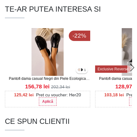
TE-AR PUTEA INTERESA SI
-22%
Exclusive Reverse
1
Pantofi dama casual Negri din Piele Ecologica
Pantofi dama casual Ne
Yeily
Se
156,78
lei
128,97
l
202,34
lei
125,42
lei
Pret cu voucher: Her20
103,18
lei
Pret 
Aplică
Ap
CE SPUN CLIENTII