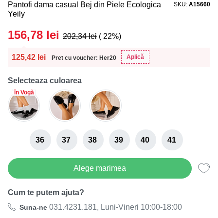
Pantofi dama casual Bej din Piele Ecologica
SKU
A15660
Yeily
156,78
lei
202,34
lei
( 22%)
125,42
lei
Aplică
Pret cu voucher: Her20
Selecteaza culoarea
în Vogă
36
37
38
39
40
41
Alege marimea
Cum te putem ajuta?
031.4231.181, Luni-Vineri 10:00-18:00
Suna-ne