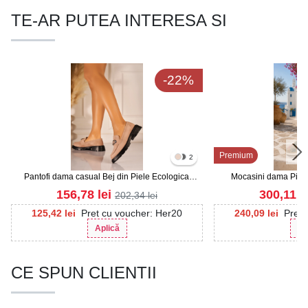
TE-AR PUTEA INTERESA SI
-22%
Premium
2
Pantofi dama casual Bej din Piele Ecologica
Mocasini dama Piele
Intoarsa Liliya2
156,78
lei
300,11
l
202,34
lei
125,42
lei
Pret cu voucher: Her20
240,09
lei
Pret 
Aplică
Ap
CE SPUN CLIENTII