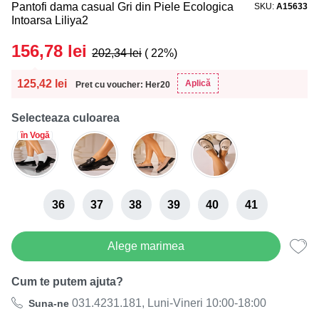
Pantofi dama casual Gri din Piele Ecologica
SKU
A15633
Intoarsa Liliya2
156,78
lei
202,34
lei
( 22%)
125,42
lei
Aplică
Pret cu voucher: Her20
Selecteaza culoarea
în Vogă
36
37
38
39
40
41
Alege marimea
Cum te putem ajuta?
031.4231.181, Luni-Vineri 10:00-18:00
Suna-ne