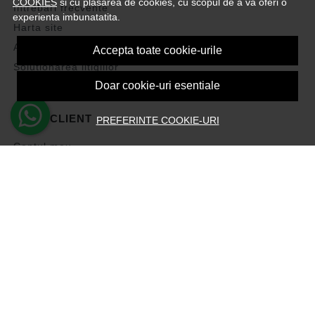
COOKIES
si cu plasarea de cookies, cu scopul de a va oferi o
Intrebari frecvente
experienta imbunatatita.
Harta site
ANPC
Accepta toate cookie-urile
Solutionarea litigiilor
Doar cookie-uri esentiale
CONT CLIENT
PREFERINTE COOKIE-URI
Contul meu
Inregistrare
Recuperare parola
Istoric comenzi
Produse favorite
Devino Afiliat