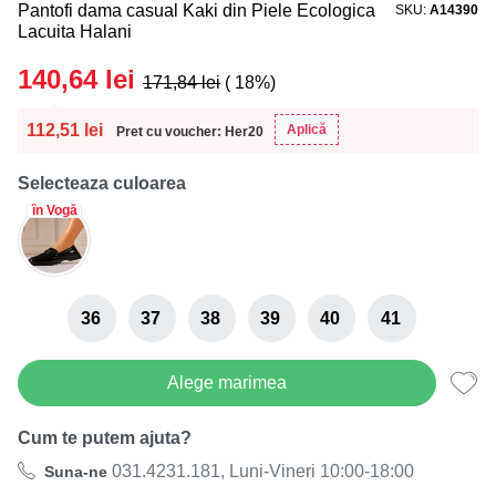
Pantofi dama casual Kaki din Piele Ecologica
SKU
A14390
Lacuita Halani
140,64
lei
171,84
lei
( 18%)
112,51
lei
Aplică
Pret cu voucher: Her20
Selecteaza culoarea
în Vogă
36
37
38
39
40
41
Alege marimea
Cum te putem ajuta?
031.4231.181, Luni-Vineri 10:00-18:00
Suna-ne