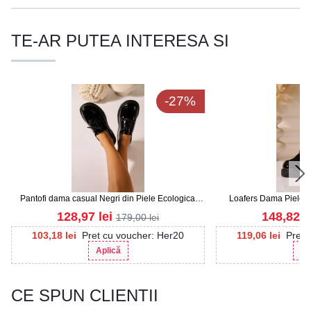
TE-AR PUTEA INTERESA SI
-27%
Pantofi dama casual Negri din Piele Ecologica
Loafers Dama Piele E
Lacuita Maizey
Ka
128,97
lei
148,82
l
179,00
lei
103,18
lei
Pret cu voucher: Her20
119,06
lei
Pret 
Aplică
Ap
CE SPUN CLIENTII