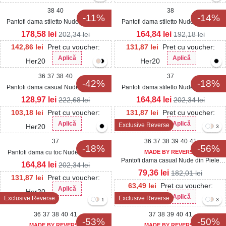
38
40
38
-11%
-14%
Pantofi dama stiletto Nude din Piele
Pantofi dama stiletto Nude din Piele
Ecologica Missy
Ecologica Lacuita Torrey
178,58
lei
164,84
lei
202,34
lei
192,18
lei
142,86
lei
Pret cu voucher:
131,87
lei
Pret cu voucher:
Aplică
Aplică
Her20
Her20
36
37
38
40
37
-42%
-18%
Pantofi dama casual Nude din Piele
Pantofi dama stiletto Nude din Piele
Ecologica Lacuita Dyanni2
Ecologica Lacuita Fynley
128,97
lei
164,84
lei
222,68
lei
202,34
lei
103,18
lei
Pret cu voucher:
131,87
lei
Pret cu voucher:
Aplică
Aplică
Exclusive Reverse
Her20
Her20
3
37
36
37
38
39
40
41
-18%
-56%
Pantofi dama cu toc Nude din Piele
MADE BY REVERSE
Pantofi dama casual Nude din Piele
Ecologica Evyana
164,84
lei
202,34
lei
Ecologica Lacuita Seena3
79,36
lei
182,01
lei
131,87
lei
Pret cu voucher:
63,49
lei
Pret cu voucher:
Aplică
Her20
Aplică
Exclusive Reverse
Exclusive Reverse
Her20
1
3
36
37
38
40
41
37
38
39
40
41
-53%
-50%
MADE BY REVERSE
MADE BY REVERSE