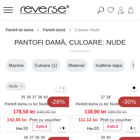
Pantofi de dama
Pantofi damă
Culoare: Nude
PANTOFI DAMĂ, CULOARE: NUDE
Marime
Culoare
(1)
Material
Inaltime talpa
Ina
Nude
2
35
36
37
38
40
37
38
-28%
-30%
Pantofi dama cu toc Nude din Piele
Pantofi dama cu toc Nude din Piele
Ecologica Kalaris
Ecologica Marila
178,58
lei
138,90
lei
249,00
lei
199,00
lei
142,86
lei
Pret cu voucher:
111,12
lei
Pret cu voucher:
Aplică
Aplică
Her20
Her20
2
36
37
38
39
39
40