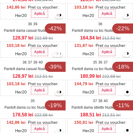
142,86
lei
Pret cu voucher:
103,18
lei
Pret cu voucher:
Aplică
Aplică
Her20
Her20
36
39
36
-42%
-22%
Pantofi dama casual Nude din Piele
Pantofi dama cu toc Nude din Piele
Ecologica Lacuita Janica2
Ecologica Kimarie
128,97
lei
164,84
lei
222,68
lei
212,51
lei
103,18
lei
Pret cu voucher:
131,87
lei
Pret cu voucher:
Aplică
Aplică
Her20
Her20
1
36
37
38
40
35
36
37
-39%
-18%
Pantofi dama casual Nude din Piele
Pantofi dama cu toc Nude din Piele
Ecologica Corissa
Ecologica Baleria
128,97
lei
180,99
lei
212,51
lei
222,68
lei
103,18
lei
Pret cu voucher:
144,79
lei
Pret cu voucher:
Aplică
Aplică
Her20
Her20
35
37
38
40
-19%
-11%
Pantofi dama cu toc Nude din Piele
Pantofi dama stiletto Nude din Piele
Ecologica Viara
Ecologica Natalyia
178,58
lei
188,51
lei
222,68
lei
212,51
lei
142,86
lei
Pret cu voucher:
150,81
lei
Pret cu voucher:
Aplică
Aplică
Her20
Her20