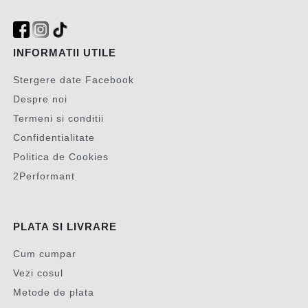
INFORMATII UTILE
Stergere date Facebook
Despre noi
Termeni si conditii
Confidentialitate
Politica de Cookies
2Performant
PLATA SI LIVRARE
Cum cumpar
Vezi cosul
Metode de plata