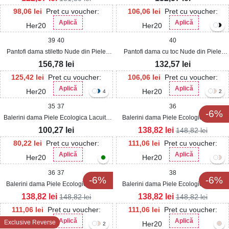
98,06
lei
Pret cu voucher:
106,06
lei
Pret cu voucher:
Aplică
Aplică
Her20
Her20
39
40
40
Pantofi dama stiletto Nude din Piele
Pantofi dama cu toc Nude din Piele
Ecologica Lacuita Noria
Ecologica Ikaia
156,78
lei
132,57
lei
125,42
lei
Pret cu voucher:
106,06
lei
Pret cu voucher:
Aplică
Aplică
Her20
Her20
4
2
35
37
36
-6%
Balerini dama Piele Ecologica Lacuita
Balerini dama Piele Ecologica Nude
Nude Masyn
Henly
100,27
lei
138,82
lei
148,82
lei
80,22
lei
Pret cu voucher:
111,06
lei
Pret cu voucher:
Aplică
Aplică
Her20
Her20
36
37
38
-6%
-6%
Balerini dama Piele Ecologica Nude
Balerini dama Piele Ecologica Nude
Jalecia
Osei
138,82
lei
138,82
lei
148,82
lei
148,82
lei
111,06
lei
Pret cu voucher:
111,06
lei
Pret cu voucher:
Aplică
Aplică
Exclusive Reverse
Her20
Her20
2