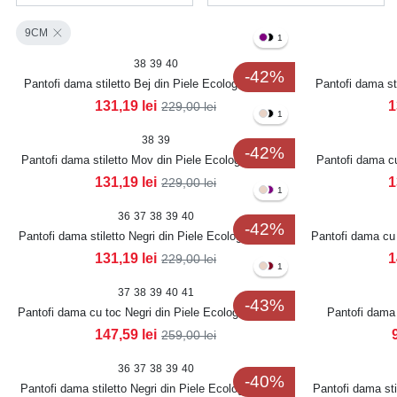
9CM
1
38
39
40
-42%
Pantofi dama stiletto Bej din Piele Ecologica Roslin
Pantofi dama st
131,19
lei
1
229,00
lei
1
38
39
-42%
Pantofi dama stiletto Mov din Piele Ecologica Roslin
Pantofi dama cu
131,19
lei
1
229,00
lei
1
36
37
38
39
40
-42%
Pantofi dama stiletto Negri din Piele Ecologica Roslin
Pantofi dama cu 
131,19
lei
1
229,00
lei
1
37
38
39
40
41
-43%
Pantofi dama cu toc Negri din Piele Ecologica Lacuita
Pantofi dama 
Sanoya
147,59
lei
259,00
lei
36
37
38
39
40
-40%
Pantofi dama stiletto Negri din Piele Ecologica Anrye
Pantofi dama sti