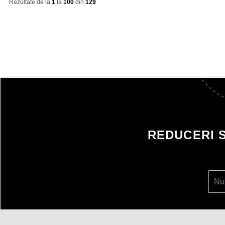
Rezultate de la
1
la
100
din
129
REDUCERI 
Nu