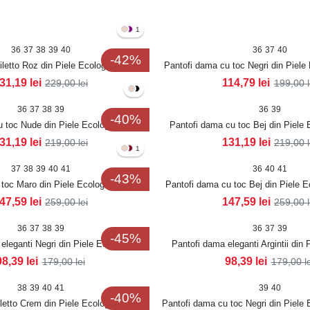
1
36
37
38
39
40
36
37
40
-42%
iletto Roz din Piele Ecologica Roslin
Pantofi dama cu toc Negri din Piele
31,19
lei
114,79
lei
229,00
lei
199,00
36
37
38
39
36
39
-40%
 toc Nude din Piele Ecologica Crina
Pantofi dama cu toc Bej din Piele 
31,19
lei
131,19
lei
219,00
lei
219,00
1
37
38
39
40
41
36
40
41
-43%
toc Maro din Piele Ecologica Lacuita
Pantofi dama cu toc Bej din Piele E
Sanoya
Sanoya
47,59
lei
147,59
lei
259,00
lei
259,00
36
37
38
39
36
37
39
-45%
eleganti Negri din Piele Ecologica
Pantofi dama eleganti Argintii din 
Samrey
Samrey
98,39
lei
98,39
lei
179,00
lei
179,00
l
38
39
40
41
39
40
-40%
letto Crem din Piele Ecologica Anrye
Pantofi dama cu toc Negri din Piele 