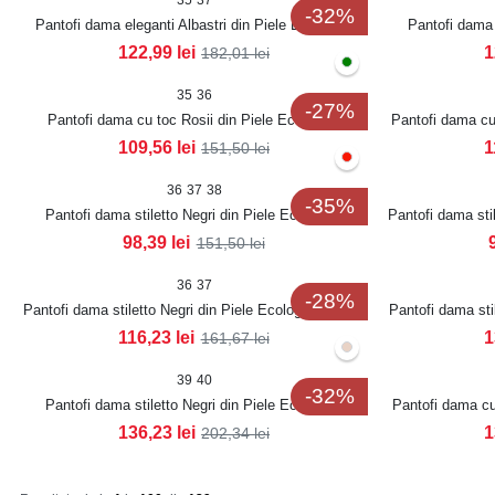
35
37
-32%
Pantofi dama eleganti Albastri din Piele Ecologica
Pantofi dama 
Intoarsa Grazyna
122,99
lei
1
182,01
lei
35
36
-27%
Pantofi dama cu toc Rosii din Piele Ecologica
Pantofi dama cu 
Intoarsa Unaisa
109,56
lei
1
151,50
lei
36
37
38
-35%
Pantofi dama stiletto Negri din Piele Ecologica
Pantofi dama sti
Anaika2
98,39
lei
151,50
lei
36
37
-28%
Pantofi dama stiletto Negri din Piele Ecologica Sarahi
Pantofi dama sti
116,23
lei
1
161,67
lei
39
40
-32%
Pantofi dama stiletto Negri din Piele Ecologica
Pantofi dama cu
Intoarsa Kaiana
136,23
lei
1
202,34
lei