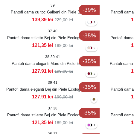
39
-39%
Pantofi dama cu toc Galbeni din Piele Ecologica
Pantofi dama 
Lacuita Jeyna
139,39
lei
1
229,00
lei
1
37
40
-35%
Pantofi dama stiletto Bej din Piele Ecologica Lacuita
Pantofi dama 
Mariama
121,35
lei
1
189,00
lei
2
38
39
41
-35%
Pantofi dama eleganti Maro din Piele Ecologica
Pantofi dama 
Lacuita Ziva
127,91
lei
1
199,00
lei
2
39
41
-35%
Pantofi dama eleganti Bej din Piele Ecologica Lacuita
Pantofi dama 
Ziva
127,91
lei
1
199,00
lei
37
38
-35%
Pantofi dama stiletto Bej din Piele Ecologica Lacuita
Pantofi dama 
Fatary
121,35
lei
1
189,00
lei
1