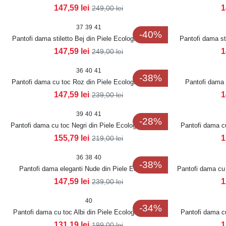
147,59
lei
1
249,00
lei
37
39
41
-40%
Pantofi dama stiletto Bej din Piele Ecologica Lacuita
Pantofi dama st
Anrye
147,59
lei
1
249,00
lei
36
40
41
-38%
Pantofi dama cu toc Roz din Piele Ecologica Lacuita
Pantofi dama 
Ralzy
147,59
lei
1
239,00
lei
39
40
41
-28%
Pantofi dama cu toc Negri din Piele Ecologica Aleksa
Pantofi dama cu
155,79
lei
1
219,00
lei
36
38
40
-38%
Pantofi dama eleganti Nude din Piele Ecologica
Pantofi dama cu 
Lacuita Starla
147,59
lei
1
239,00
lei
40
-34%
Pantofi dama cu toc Albi din Piele Ecologica Miraya
Pantofi dama cu
131,19
lei
1
199,00
lei