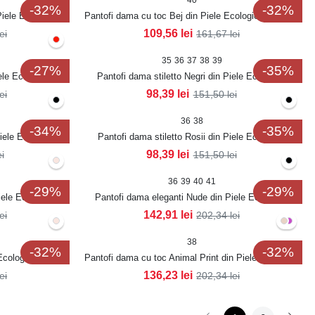
40
-32%
-32%
Piele Ecologica
Pantofi dama cu toc Bej din Piele Ecologica Intoarsa
Tesha
109,56
lei
lei
161,67
lei
35
36
37
38
39
-27%
-35%
ele Ecologica
Pantofi dama stiletto Negri din Piele Ecologica
Intoarsa Anaika3
98,39
lei
lei
151,50
lei
36
38
-34%
-35%
Piele Ecologica
Pantofi dama stiletto Rosii din Piele Ecologica
Anaika2
98,39
lei
ei
151,50
lei
36
39
40
41
-29%
-29%
iele Ecologica
Pantofi dama eleganti Nude din Piele Ecologica
Maleka
142,91
lei
lei
202,34
lei
38
-32%
-32%
 Ecologica Signy
Pantofi dama cu toc Animal Print din Piele Ecologica
Intoarsa Zulma
136,23
lei
lei
202,34
lei