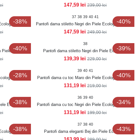
Ralzy
147,59
lei
lei
239,00
lei
37
38
39
40
41
-38%
-40%
Ecologica Lacuita
Pantofi dama stiletto Negri din Piele Ecologica Lacuita
Anrye
147,59
lei
lei
249,00
lei
38
-40%
-39%
n Piele Ecologica
Pantofi dama stiletto Negri din Piele Ecologica
Nevelle
139,39
lei
lei
229,00
lei
39
40
41
-28%
-40%
Ecologica Aleksa
Pantofi dama cu toc Maro din Piele Ecologica Aleksa
131,19
lei
lei
219,00
lei
36
39
40
-38%
-34%
iele Ecologica
Pantofi dama cu toc Negri din Piele Ecologica Miraya
131,19
lei
lei
199,00
lei
37
38
40
-38%
-43%
Ecologica Miraya
Pantofi dama eleganti Bej din Piele Ecologica
Rasheqa
163,99
lei
lei
289,00
lei