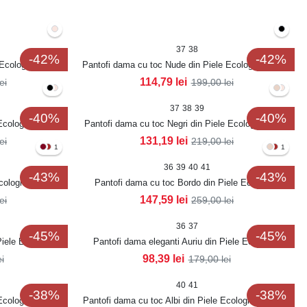
37
38
-42%
-42%
 Ecologica Marila
Pantofi dama cu toc Nude din Piele Ecologica Marila
114,79
lei
lei
199,00
lei
37
38
39
-40%
-40%
Ecologica Crina
Pantofi dama cu toc Negri din Piele Ecologica Crina
131,19
lei
lei
219,00
lei
1
1
36
39
40
41
-43%
-43%
cologica Lacuita
Pantofi dama cu toc Bordo din Piele Ecologica
Lacuita Sanoya
147,59
lei
lei
259,00
lei
36
37
-45%
-45%
Piele Ecologica
Pantofi dama eleganti Auriu din Piele Ecologica
Samrey
98,39
lei
ei
179,00
lei
40
41
-38%
-38%
Ecologica Lacuita
Pantofi dama cu toc Albi din Piele Ecologica Lacuita