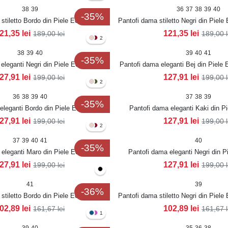
38
39
36
37
38
39
40
-35%
stiletto Bordo din Piele Ecologica
Pantofi dama stiletto Negri din Piele
Lacuita Mariama
Mariama
21,35
lei
121,35
lei
189,00
lei
189,00
2
38
39
40
39
40
41
-35%
eleganti Negri din Piele Ecologica
Pantofi dama eleganti Bej din Piele 
Lacuita Ninika
Ninika
27,91
lei
127,91
lei
199,00
lei
199,00
2
36
38
39
40
37
38
39
-35%
eleganti Bordo din Piele Ecologica
Pantofi dama eleganti Kaki din P
Lacuita Ninika
Lacuita Ziva
27,91
lei
127,91
lei
199,00
lei
199,00
2
37
39
40
41
40
-35%
eleganti Maro din Piele Ecologica
Pantofi dama eleganti Negri din P
Lacuita Ninika
Lacuita Ziva
27,91
lei
127,91
lei
199,00
lei
199,00
41
39
-36%
stiletto Bordo din Piele Ecologica
Pantofi dama stiletto Negri din Piele
Lacuita Edriana
Edriana
02,89
lei
102,89
lei
161,67
lei
161,67
1