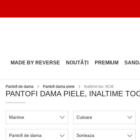
MADE BY REVERSE
NOUTĂȚI
PREMIUM
SAND
Pantofi de dama
Pantofi dama piele
Inaltime toc: 9CM
PANTOFI DAMA PIELE, INALTIME TO
Marime
Culoare
Pantofi de dama
Sorteaza