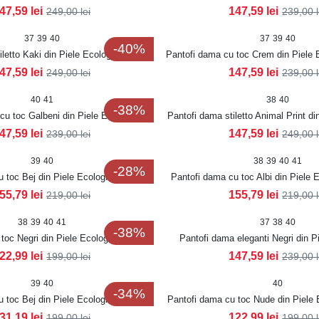
Ralzy
47,59
lei
147,59
lei
249,00
lei
239,00
37
39
40
37
39
40
-40%
iletto Kaki din Piele Ecologica Anrye
Pantofi dama cu toc Crem din Piele 
Ralzy
47,59
lei
147,59
lei
249,00
lei
239,00
40
41
38
40
-38%
cu toc Galbeni din Piele Ecologica
Pantofi dama stiletto Animal Print di
Lacuita Ralzy
Anrye
47,59
lei
147,59
lei
239,00
lei
249,00
39
40
38
39
40
41
-28%
 toc Bej din Piele Ecologica Aleksa
Pantofi dama cu toc Albi din Piele 
55,79
lei
155,79
lei
219,00
lei
219,00
38
39
40
41
37
38
40
-38%
toc Negri din Piele Ecologica Lacuita
Pantofi dama eleganti Negri din P
Dunya
Lacuita Starla
22,99
lei
147,59
lei
199,00
lei
239,00
39
40
40
-34%
 toc Bej din Piele Ecologica Miraya
Pantofi dama cu toc Nude din Piele 
31,19
lei
122,99
lei
199,00
lei
199,00