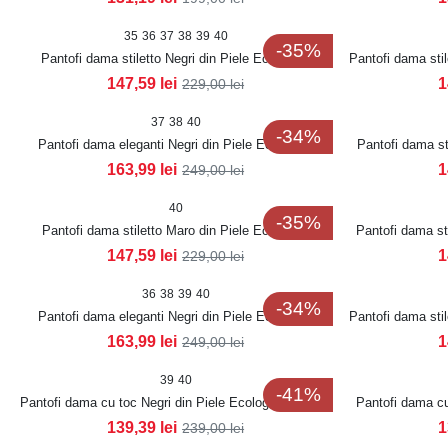
35
36
37
38
39
40
-35%
Pantofi dama stiletto Negri din Piele Ecologica
Pantofi dama stil
Intoarsa Allya2
147,59
lei
1
229,00
lei
37
38
40
-34%
Pantofi dama eleganti Negri din Piele Ecologica
Pantofi dama sti
Lacuita Emrey
163,99
lei
1
249,00
lei
40
-35%
Pantofi dama stiletto Maro din Piele Ecologica
Pantofi dama st
Intoarsa Allya2
147,59
lei
1
229,00
lei
36
38
39
40
-34%
Pantofi dama eleganti Negri din Piele Ecologica
Pantofi dama sti
Intoarsa Emrey2
163,99
lei
1
249,00
lei
39
40
-41%
Pantofi dama cu toc Negri din Piele Ecologica Lacuita
Pantofi dama cu
Iryani
139,39
lei
1
239,00
lei