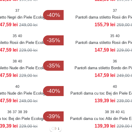
37
37
-40%
etto Negri din Piele Ecologica Lacuita
Pantofi dama stiletto Rosii din P
Inaya
Karissa
47,59
lei
155,79
lei
249,00
lei
259,00
35
40
35
40
-35%
letto Rosii din Piele Ecologica Allya
Pantofi dama stiletto Rosii din P
Intoarsa Allya2
47,59
lei
147,59
lei
229,00
lei
229,00
38
40
36
-35%
iletto Nude din Piele Ecologica Allya
Pantofi dama stiletto Bordo din P
Lacuita Inaya
47,59
lei
147,59
lei
229,00
lei
249,00
40
40
-40%
letto Nude din Piele Ecologica Lacuita
Pantofi dama cu toc Bej din Piele E
Inaya
Iryani
47,59
lei
139,39
lei
249,00
lei
239,00
36
37
38
39
38
39
40
41
-39%
 toc Bej din Piele Ecologica Lacuita
Pantofi dama cu toc Albi din Piele E
Jeyna
Jeyna
39,39
lei
139,39
lei
229,00
lei
229,00
1