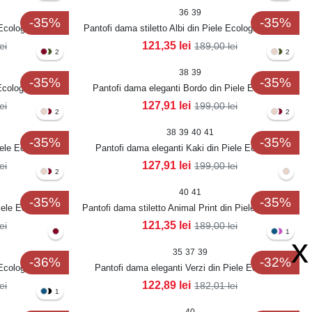
36
39
-35%
-35%
 Ecologica Lacuita
Pantofi dama stiletto Albi din Piele Ecologica Lacuita
Mariama
121,35
lei
lei
189,00
lei
2
2
38
39
-35%
-35%
Ecologica Lacuita
Pantofi dama eleganti Bordo din Piele Ecologica
Lacuita Ziva
127,91
lei
lei
199,00
lei
2
2
38
39
40
41
-35%
-35%
iele Ecologica
Pantofi dama eleganti Kaki din Piele Ecologica
Lacuita Ninika
127,91
lei
lei
199,00
lei
2
40
41
-35%
-35%
iele Ecologica
Pantofi dama stiletto Animal Print din Piele Ecologica
Lacuita Fatary
121,35
lei
lei
189,00
lei
1
x
35
37
39
-36%
-32%
 Ecologica Lacuita
Pantofi dama eleganti Verzi din Piele Ecologica
Intoarsa Grazyna
122,89
lei
lei
182,01
lei
1