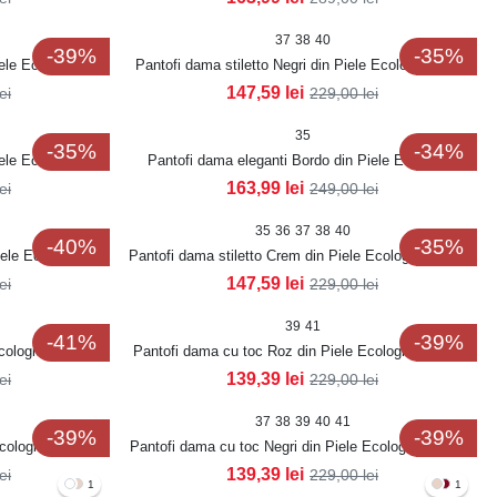
37
38
40
-39%
-35%
iele Ecologica
Pantofi dama stiletto Negri din Piele Ecologica Allya
147,59
lei
lei
229,00
lei
35
-35%
-34%
iele Ecologica
Pantofi dama eleganti Bordo din Piele Ecologica
Lacuita Emrey
163,99
lei
lei
249,00
lei
35
36
37
38
40
-40%
-35%
iele Ecologica
Pantofi dama stiletto Crem din Piele Ecologica Munay
147,59
lei
lei
229,00
lei
39
41
-41%
-39%
cologica Lacuita
Pantofi dama cu toc Roz din Piele Ecologica Lacuita
Jeyna
139,39
lei
lei
229,00
lei
37
38
39
40
41
-39%
-39%
cologica Lacuita
Pantofi dama cu toc Negri din Piele Ecologica Lacuita
Jeyna
139,39
lei
lei
229,00
lei
1
1