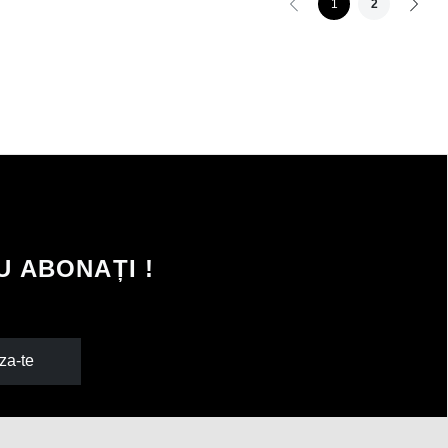
1
2
 ABONAȚI !
za-te