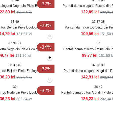
39
40
35
36
38
-32%
eleganti Negri din Piele Ecologica
Pantofi dama eleganti Fucsia din 
Intoarsa Grazyna
Intoarsa Grazyna
22,89
lei
122,89
lei
182,01
lei
182,01
38
40
35
37
38
-29%
toc Bej din Piele Ecologica Intoarsa
Pantofi dama cu toc Verzi din Pi
Lekisha
Intoarsa Unaisa
14,79
lei
109,56
lei
161,67
lei
151,50
37
38
39
36
-34%
letto Negri din Piele Ecologica Anaika
Pantofi dama stiletto Argintii din 
Anaika
99,77
lei
99,77
lei
151,50
lei
151,50
l
38
39
40
37
38
39
-32%
letto Bej din Piele Ecologica Intoarsa
Pantofi dama eleganti Negri din P
Kaiana
Maleka
36,23
lei
142,91
lei
202,34
lei
202,34
39
38
40
-32%
 toc Nude din Piele Ecologica Signy
Pantofi dama cu toc Albi din Piele
36,23
lei
136,23
lei
202,34
lei
202,34