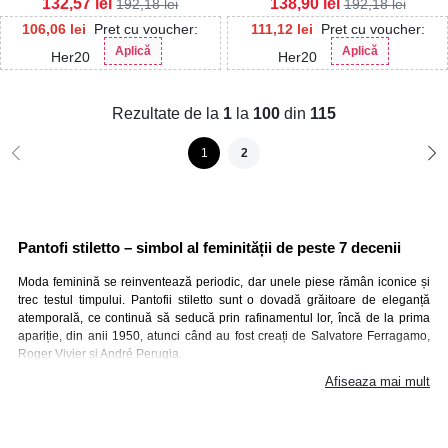
132,57
lei
138,90
lei
192,18
lei
192,18
lei
106,06
lei
Pret cu voucher:
111,12
lei
Pret cu voucher:
Aplică
Aplică
Her20
Her20
Rezultate de la
1
la
100
din
115
1
2
Pantofi stiletto – simbol al feminității de peste 7 decenii
Moda feminină se reinventează periodic, dar unele piese rămân iconice și
trec testul timpului. Pantofii stiletto sunt o dovadă grăitoare de eleganță
atemporală, ce continuă să seducă prin rafinamentul lor, încă de la prima
apariție, din anii 1950, atunci când au fost creați de Salvatore Ferragamo,
Roger Vivier și And
ré
Perugia.
Afiseaza mai mult
Celebrii pantofi stiletto, creați de Ferragamo, cu tocul lor de 10 centimetri, i-
au conferit lui Marilyn Monroe puterea de a „cuceri lumea”. Tocul cui nu s-a
remarcat doar ca o unealtă de seducție, ci un accesoriu îndrăgit de femeile
de carieră în anii 1970.