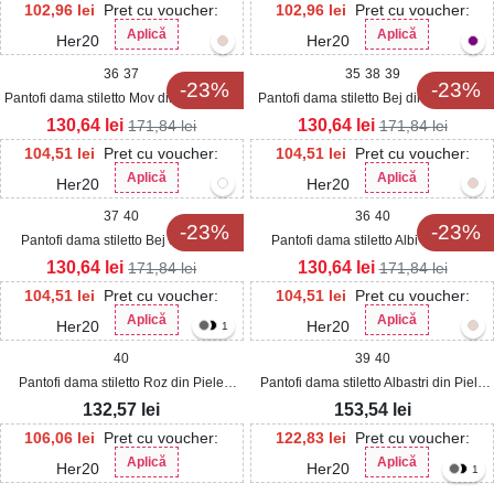
102,96
lei
Pret cu voucher:
102,96
lei
Pret cu voucher:
Aplică
Aplică
Her20
Her20
36
37
35
38
39
-23%
-23%
Pantofi dama stiletto Mov din Satin Irisa
Pantofi dama stiletto Bej din Satin Irisa
130,64
lei
130,64
lei
171,84
lei
171,84
lei
104,51
lei
Pret cu voucher:
104,51
lei
Pret cu voucher:
Aplică
Aplică
Her20
Her20
37
40
36
40
-23%
-23%
Pantofi dama stiletto Bej din Piele
Pantofi dama stiletto Albi din Piele
Ecologica Melike
Ecologica Melike
130,64
lei
130,64
lei
171,84
lei
171,84
lei
104,51
lei
Pret cu voucher:
104,51
lei
Pret cu voucher:
Aplică
Aplică
Her20
Her20
1
40
39
40
Pantofi dama stiletto Roz din Piele
Pantofi dama stiletto Albastri din Piele
Ecologica Intoarsa Zaila
Ecologica Intoarsa Ezera
132,57
lei
153,54
lei
106,06
lei
Pret cu voucher:
122,83
lei
Pret cu voucher:
Aplică
Aplică
Her20
Her20
1