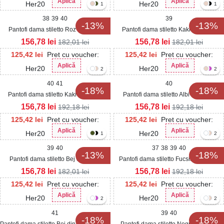
Aplică
Aplică
Her20
Her20
1
1
38
39
40
39
-13%
-13%
Pantofi dama stiletto Roz din Piele
Pantofi dama stiletto Kaki din Piele
Ecologica Intoarsa Saory
Ecologica Intoarsa Saory
156,78
lei
156,78
lei
182,01
lei
182,01
lei
125,42
lei
Pret cu voucher:
125,42
lei
Pret cu voucher:
Aplică
Aplică
Her20
Her20
2
2
40
41
40
-18%
-18%
Pantofi dama stiletto Kaki din Satin
Pantofi dama stiletto Albi din Satin
Sendy
Sendy
156,78
lei
156,78
lei
192,18
lei
192,18
lei
125,42
lei
Pret cu voucher:
125,42
lei
Pret cu voucher:
Aplică
Aplică
Her20
Her20
1
2
39
40
37
38
39
40
-13%
-18%
Pantofi dama stiletto Bej din Piele
Pantofi dama stiletto Fucsia din Satin
Ecologica Intoarsa Saory
Sendy
156,78
lei
156,78
lei
182,01
lei
192,18
lei
125,42
lei
Pret cu voucher:
125,42
lei
Pret cu voucher:
Aplică
Aplică
Her20
Her20
2
2
41
39
40
-18%
-18%
Pantofi dama stiletto Bej din Satin Sendy
Pantofi dama stiletto Negri din Satin