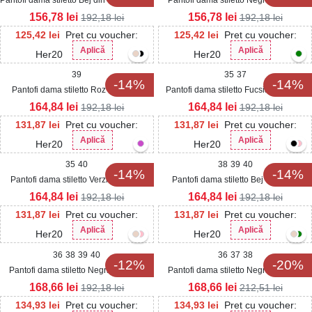
Sendy
156,78
lei
156,78
lei
192,18
lei
192,18
lei
125,42
lei
Pret cu voucher:
125,42
lei
Pret cu voucher:
Aplică
Aplică
Her20
Her20
39
35
37
-14%
-14%
Pantofi dama stiletto Roz din Piele
Pantofi dama stiletto Fucsia din Piele
Ecologica Intoarsa Yariana2
Ecologica Yariana
164,84
lei
164,84
lei
192,18
lei
192,18
lei
131,87
lei
Pret cu voucher:
131,87
lei
Pret cu voucher:
Aplică
Aplică
Her20
Her20
35
40
38
39
40
-14%
-14%
Pantofi dama stiletto Verzi din Piele
Pantofi dama stiletto Bej din Piele
Ecologica Yariana
Ecologica Intoarsa Yariana2
164,84
lei
164,84
lei
192,18
lei
192,18
lei
131,87
lei
Pret cu voucher:
131,87
lei
Pret cu voucher:
Aplică
Aplică
Her20
Her20
36
38
39
40
36
37
38
-12%
-20%
Pantofi dama stiletto Negri din Piele
Pantofi dama stiletto Negri din Piele
Ecologica Intoarsa Yariana2
Ecologica Intoarsa Zalika
168,66
lei
168,66
lei
192,18
lei
212,51
lei
134,93
lei
Pret cu voucher:
134,93
lei
Pret cu voucher: