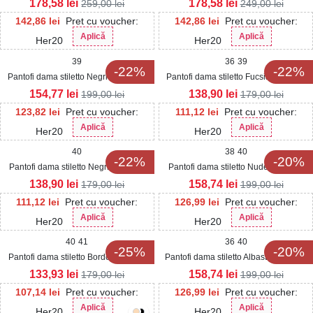
178,58
lei
178,58
lei
259,00
lei
249,00
lei
142,86
lei
Pret cu voucher:
142,86
lei
Pret cu voucher:
Aplică
Aplică
Her20
Her20
39
36
39
-22%
-22%
Pantofi dama stiletto Negri din Glitter
Pantofi dama stiletto Fucsia din Piele
Charabe
Ecologica Lacuita Reys
154,77
lei
138,90
lei
199,00
lei
179,00
lei
123,82
lei
Pret cu voucher:
111,12
lei
Pret cu voucher:
Aplică
Aplică
Her20
Her20
40
38
40
-22%
-20%
Pantofi dama stiletto Negri din Piele
Pantofi dama stiletto Nude din Piele
Ecologica Lacuita Reys
Ecologica Lacuita Reys
138,90
lei
158,74
lei
179,00
lei
199,00
lei
111,12
lei
Pret cu voucher:
126,99
lei
Pret cu voucher:
Aplică
Aplică
Her20
Her20
40
41
36
40
-25%
-20%
Pantofi dama stiletto Bordo din Piele
Pantofi dama stiletto Albastri din Piele
Ecologica Intoarsa Reys2
Ecologica Lacuita Reys
133,93
lei
158,74
lei
179,00
lei
199,00
lei
107,14
lei
Pret cu voucher:
126,99
lei
Pret cu voucher:
Aplică
Aplică
Her20
Her20