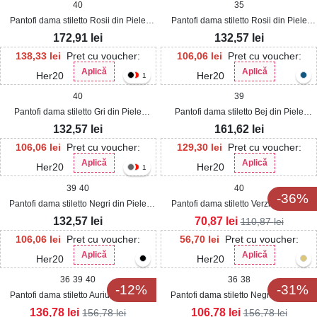
40
35
Pantofi dama stiletto Rosii din Piele
Pantofi dama stiletto Rosii din Piele
Ecologica Intoarsa Kaisei
Ecologica Intoarsa Zaila
172,91
lei
132,57
lei
138,33
lei
Pret cu voucher:
106,06
lei
Pret cu voucher:
Aplică
Aplică
Her20
Her20
1
40
39
Pantofi dama stiletto Gri din Piele
Pantofi dama stiletto Bej din Piele
Ecologica Intoarsa Zaila
Ecologica Intoarsa Ezera
132,57
lei
161,62
lei
106,06
lei
Pret cu voucher:
129,30
lei
Pret cu voucher:
Aplică
Aplică
Her20
Her20
1
39
40
40
-36%
Pantofi dama stiletto Negri din Piele
Pantofi dama stiletto Verzi din Piele
Ecologica Intoarsa Zaila
Ecologica Intoarsa Nicky
132,57
lei
70,87
lei
110,87
lei
106,06
lei
Pret cu voucher:
56,70
lei
Pret cu voucher:
Aplică
Aplică
Her20
Her20
36
39
40
36
38
-12%
-31%
Pantofi dama stiletto Auriu din Satin
Pantofi dama stiletto Negri din Satin
Keylen
Keylen
136,78
lei
106,78
lei
156,78
lei
156,78
lei