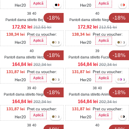
Aplică
Aplică
Her20
Her20
38
40
40
-18%
-18%
Pantofi dama stiletto Bej din Piele
Pantofi dama stiletto Negri din Piele
Ecologica Intoarsa Anahia
Ecologica Intoarsa Anahia
172,92
lei
172,92
lei
212,51
lei
212,51
lei
138,34
lei
Pret cu voucher:
138,34
lei
Pret cu voucher:
Aplică
Aplică
Her20
Her20
3
3
40
39
-18%
-18%
Pantofi dama stiletto Verzi din Piele
Pantofi dama stiletto Fucsia din Piele
Ecologica Intoarsa Nalea
Ecologica Intoarsa Nalea
164,84
lei
164,84
lei
202,34
lei
202,34
lei
131,87
lei
Pret cu voucher:
131,87
lei
Pret cu voucher:
Aplică
Aplică
Her20
Her20
3
3
39
40
38
40
-18%
-18%
Pantofi dama stiletto Negri din Piele
Pantofi dama stiletto Animal Print din
Ecologica Intoarsa Nalea
Piele Ecologica Intoarsa Nalea
164,84
lei
164,84
lei
202,34
lei
202,34
lei
131,87
lei
Pret cu voucher:
131,87
lei
Pret cu voucher:
Aplică
Aplică
Her20
Her20
3
38
40
40