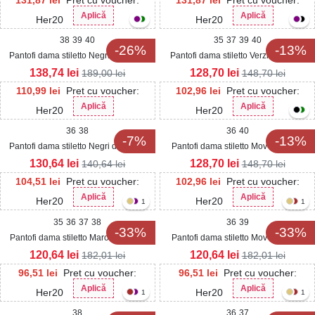
Aplică
Aplică
Her20
Her20
38
39
40
35
37
39
40
-26%
-13%
Pantofi dama stiletto Negri din Piele
Pantofi dama stiletto Verzi din Satin
Ecologica Intoarsa Devani
Devani
138,74
lei
128,70
lei
189,00
lei
148,70
lei
110,99
lei
Pret cu voucher:
102,96
lei
Pret cu voucher:
Aplică
Aplică
Her20
Her20
36
38
36
40
-7%
-13%
Pantofi dama stiletto Negri din Piele
Pantofi dama stiletto Mov din Satin
Ecologica Lorissa
Devani
130,64
lei
128,70
lei
140,64
lei
148,70
lei
104,51
lei
Pret cu voucher:
102,96
lei
Pret cu voucher:
Aplică
Aplică
Her20
Her20
1
1
35
36
37
38
36
39
-33%
-33%
Pantofi dama stiletto Maro din Piele
Pantofi dama stiletto Mov din Piele
Ecologica Intoarsa Emelly
Ecologica Intoarsa Emelly
120,64
lei
120,64
lei
182,01
lei
182,01
lei
96,51
lei
Pret cu voucher:
96,51
lei
Pret cu voucher:
Aplică
Aplică
Her20
Her20
1
1
38
36
37