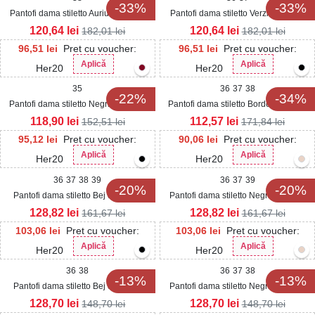
-33%
-33%
Pantofi dama stiletto Auriu din Piele
Pantofi dama stiletto Verzi din Piele
Ecologica Emelly
Ecologica Intoarsa Emelly
120,64
lei
120,64
lei
182,01
lei
182,01
lei
96,51
lei
Pret cu voucher:
96,51
lei
Pret cu voucher:
Aplică
Aplică
Her20
Her20
35
36
37
38
-22%
-34%
Pantofi dama stiletto Negri din Piele
Pantofi dama stiletto Bordo din Piele
Ecologica Intoarsa Davyn
Ecologica Intoarsa Davyn
118,90
lei
112,57
lei
152,51
lei
171,84
lei
95,12
lei
Pret cu voucher:
90,06
lei
Pret cu voucher:
Aplică
Aplică
Her20
Her20
36
37
38
39
36
37
39
-20%
-20%
Pantofi dama stiletto Bej din Piele
Pantofi dama stiletto Negri din Piele
Ecologica Intoarsa Adeliz
Ecologica Intoarsa Adeliz
128,82
lei
128,82
lei
161,67
lei
161,67
lei
103,06
lei
Pret cu voucher:
103,06
lei
Pret cu voucher:
Aplică
Aplică
Her20
Her20
36
38
36
37
38
-13%
-13%
Pantofi dama stiletto Bej din Piele
Pantofi dama stiletto Negri din Piele
Ecologica Intoarsa Yasma
Ecologica Intoarsa Yasma
128,70
lei
128,70
lei
148,70
lei
148,70
lei