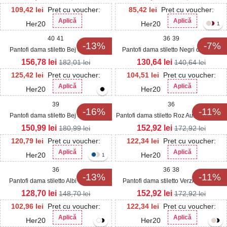
109,42
lei
Pret cu voucher:
85,42
lei
Pret cu voucher:
Aplică
Aplică
Her20
Her20
1
40
41
36
39
-13%
-7%
Pantofi dama stiletto Bej din Piele
Pantofi dama stiletto Negri din Piele
Ecologica Lacuita Serena2
Ecologica Intoarsa Tavery
156,78
lei
130,64
lei
182,01
lei
140,64
lei
125,42
lei
Pret cu voucher:
104,51
lei
Pret cu voucher:
Aplică
Aplică
Her20
Her20
39
36
-16%
-11%
Pantofi dama stiletto Bej din Piele
Pantofi dama stiletto Roz Auriu din Piele
Ecologica Intoarsa Dharya2
Ecologica Deka
150,99
lei
152,92
lei
180,99
lei
172,92
lei
120,79
lei
Pret cu voucher:
122,34
lei
Pret cu voucher:
Aplică
Aplică
Her20
Her20
1
36
36
38
-13%
-11%
Pantofi dama stiletto Albi din Piele
Pantofi dama stiletto Verzi din Piele
Ecologica Reva2
Ecologica Intoarsa Scottie
128,70
lei
152,92
lei
148,70
lei
172,92
lei
102,96
lei
Pret cu voucher:
122,34
lei
Pret cu voucher:
Aplică
Aplică
Her20
Her20