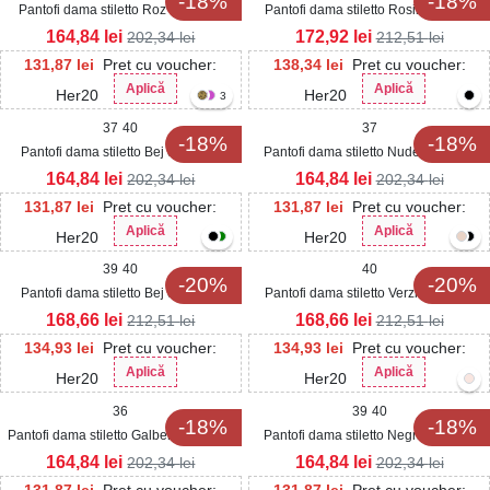
-18%
-18%
Pantofi dama stiletto Roz din Piele
Pantofi dama stiletto Rosii din Piele
Ecologica Intoarsa Nalea
Ecologica Intoarsa Anahia
164,84
lei
172,92
lei
202,34
lei
212,51
lei
131,87
lei
Pret cu voucher:
138,34
lei
Pret cu voucher:
Aplică
Aplică
Her20
Her20
3
37
40
37
-18%
-18%
Pantofi dama stiletto Bej din Piele
Pantofi dama stiletto Nude din Piele
Ecologica Intoarsa Nalea
Ecologica Lacuita Fynley
164,84
lei
164,84
lei
202,34
lei
202,34
lei
131,87
lei
Pret cu voucher:
131,87
lei
Pret cu voucher:
Aplică
Aplică
Her20
Her20
39
40
40
-20%
-20%
Pantofi dama stiletto Bej din Piele
Pantofi dama stiletto Verzi din Piele
Ecologica Intoarsa Zalika
Ecologica Intoarsa Zalika
168,66
lei
168,66
lei
212,51
lei
212,51
lei
134,93
lei
Pret cu voucher:
134,93
lei
Pret cu voucher:
Aplică
Aplică
Her20
Her20
36
39
40
-18%
-18%
Pantofi dama stiletto Galbeni din Piele
Pantofi dama stiletto Negri din Piele
Ecologica Intoarsa Milenka
Ecologica Lacuita Fynley
164,84
lei
164,84
lei
202,34
lei
202,34
lei
131,87
lei
Pret cu voucher:
131,87
lei
Pret cu voucher: