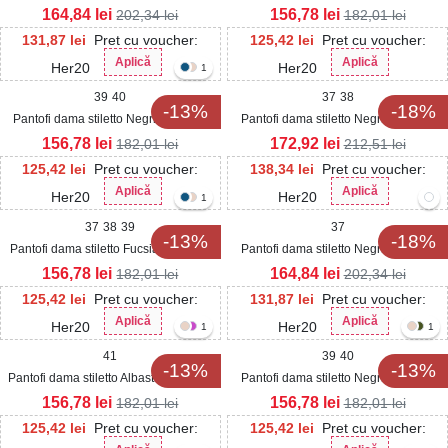
Ecologica Lanyia
Ecologica Intoarsa Daniely
164,84
lei
156,78
lei
202,34
lei
182,01
lei
131,87
lei
Pret cu voucher:
125,42
lei
Pret cu voucher:
Aplică
Aplică
Her20
Her20
1
39
40
37
38
-13%
-18%
Pantofi dama stiletto Negri din Piele
Pantofi dama stiletto Negri din Satin
Ecologica Intoarsa Daniely
Kelsa
156,78
lei
172,92
lei
182,01
lei
212,51
lei
125,42
lei
Pret cu voucher:
138,34
lei
Pret cu voucher:
Aplică
Aplică
Her20
Her20
1
37
38
39
37
-13%
-18%
Pantofi dama stiletto Fucsia din Piele
Pantofi dama stiletto Negri din Piele
Ecologica Intoarsa Daniely
Ecologica Lanyia
156,78
lei
164,84
lei
182,01
lei
202,34
lei
125,42
lei
Pret cu voucher:
131,87
lei
Pret cu voucher:
Aplică
Aplică
Her20
Her20
1
1
41
39
40
-13%
-13%
Pantofi dama stiletto Albastri din Piele
Pantofi dama stiletto Negri din Piele
Ecologica Intoarsa Daniely
Ecologica Intoarsa Saory
156,78
lei
156,78
lei
182,01
lei
182,01
lei
125,42
lei
Pret cu voucher:
125,42
lei
Pret cu voucher: