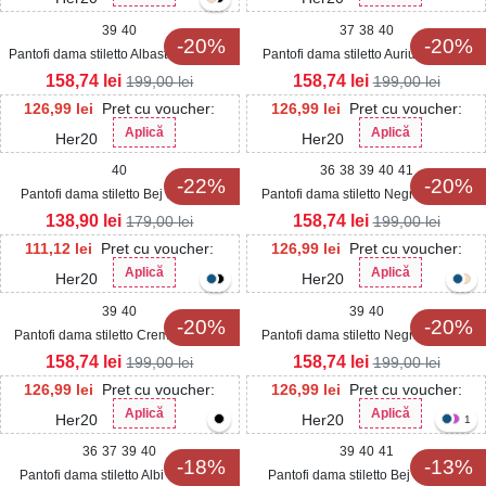
39
40
37
38
40
-20%
-20%
Pantofi dama stiletto Albastri din Satin
Pantofi dama stiletto Auriu din Piele
Marion
Ecologica Lacuita Reys
158,74
lei
158,74
lei
199,00
lei
199,00
lei
126,99
lei
Pret cu voucher:
126,99
lei
Pret cu voucher:
Aplică
Aplică
Her20
Her20
40
36
38
39
40
41
-22%
-20%
Pantofi dama stiletto Bej din Piele
Pantofi dama stiletto Negri din Piele
Ecologica Intoarsa Reys2
Ecologica Intoarsa Reys2
138,90
lei
158,74
lei
179,00
lei
199,00
lei
111,12
lei
Pret cu voucher:
126,99
lei
Pret cu voucher:
Aplică
Aplică
Her20
Her20
39
40
39
40
-20%
-20%
Pantofi dama stiletto Crem din Satin
Pantofi dama stiletto Negri din Satin
Marion
Marion
158,74
lei
158,74
lei
199,00
lei
199,00
lei
126,99
lei
Pret cu voucher:
126,99
lei
Pret cu voucher:
Aplică
Aplică
Her20
Her20
1
36
37
39
40
39
40
41
-18%
-13%
Pantofi dama stiletto Albi din Piele
Pantofi dama stiletto Bej din Piele