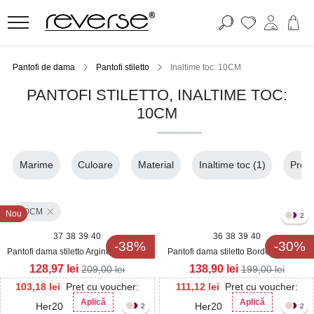
Pantofi de dama
Pantofi stiletto
Inaltime toc: 10CM
PANTOFI STILETTO, INALTIME TOC:
10CM
Marime
Culoare
Material
Inaltime toc
(1)
Pret
10CM
Nou
2
37
38
39
40
36
38
39
40
-38%
-30%
Pantofi dama stiletto Argintii din Piele
Pantofi dama stiletto Bordo din Piele
Ecologica Siris
Ecologica Lacuita Similo
128,97
lei
138,90
lei
209,00
lei
199,00
lei
103,18
lei
Pret cu voucher:
111,12
lei
Pret cu voucher:
Aplică
Aplică
Her20
Her20
2
2