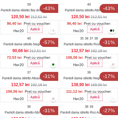
39
40
-43%
-43%
Pantofi dama stiletto Bej din Satin Azma
Pantofi dama stiletto Albi din Piele
Ecologica Azma
120,50
lei
120,50
lei
212,51
lei
212,51
lei
96,40
lei
Pret cu voucher:
96,40
lei
Pret cu voucher:
Aplică
Aplică
Her20
Her20
40
35
36
37
38
-57%
-31%
Pantofi dama stiletto Negri din Satin
Pantofi dama stiletto Rosii din Piele
Azma
Ecologica Intoarsa Elliya2
90,66
lei
132,57
lei
212,51
lei
192,18
lei
72,53
lei
Pret cu voucher:
106,06
lei
Pret cu voucher:
Aplică
Aplică
Her20
Her20
37
36
-31%
-17%
Pantofi dama stiletto Albastri din Piele
Pantofi dama stiletto Negri din Piele
Ecologica Intoarsa Aiyah
Ecologica Intoarsa Dharya2
132,57
lei
138,90
lei
192,18
lei
169,00
lei
106,06
lei
Pret cu voucher:
111,12
lei
Pret cu voucher:
Aplică
Aplică
Her20
Her20
36
36
39
-31%
-27%
Pantofi dama stiletto Albi din Piele
Pantofi dama stiletto Roz Auriu din Piele
Ecologica Elliya
Ecologica Elliya