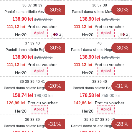
36
37
38
39
36
37
38
-30%
-30%
Pantofi dama stiletto Verzi din Piele
Pantofi dama stiletto Mov din Piele
Ecologica Lacuita Similo
Ecologica Lacuita Similo
138,90
lei
138,90
lei
199,00
lei
199,00
lei
111,12
lei
Pret cu voucher:
111,12
lei
Pret cu voucher:
Aplică
Aplică
Her20
Her20
2
2
37
39
40
40
-30%
-30%
Pantofi dama stiletto Bej din Piele
Pantofi dama stiletto Negri din Piele
Ecologica Lacuita Similo
Ecologica Lacuita Similo
138,90
lei
138,90
lei
199,00
lei
199,00
lei
111,12
lei
Pret cu voucher:
111,12
lei
Pret cu voucher:
Aplică
Aplică
Her20
Her20
36
38
39
40
41
38
39
40
-20%
-31%
Pantofi dama stiletto Negri din Piele
Pantofi dama stiletto Bej din Piele
Ecologica Intoarsa Marion
Ecologica Intoarsa Yuval
158,74
lei
178,58
lei
199,00
lei
259,00
lei
126,99
lei
Pret cu voucher:
142,86
lei
Pret cu voucher:
Aplică
Aplică
Her20
Her20
36
38
39
35
36
37
38
39
40
-31%
-28%
Pantofi dama stiletto Negri din Piele
Pantofi dama stiletto Negri din Piele
Ecologica Intoarsa Yuval
Ecologica Krue