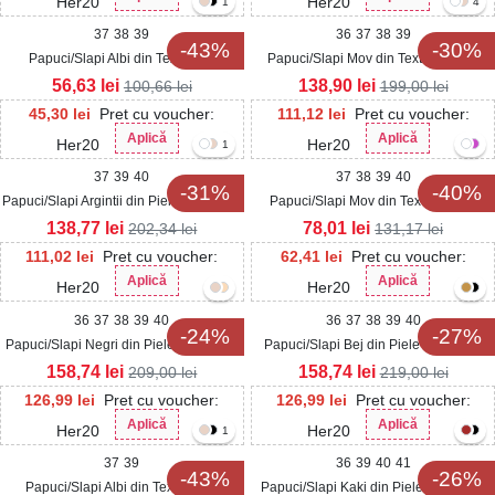
Her20
Her20
1
4
37
38
39
36
37
38
39
-43%
-30%
Papuci/Slapi Albi din Textil Ilina
Papuci/Slapi Mov din Textil Kambry
56,63
lei
138,90
lei
100,66
lei
199,00
lei
45,30
lei
Pret cu voucher:
111,12
lei
Pret cu voucher:
Aplică
Aplică
Her20
Her20
1
37
39
40
37
38
39
40
-31%
-40%
Papuci/Slapi Argintii din Piele Ecologica
Papuci/Slapi Mov din Textil Ravina
Corinne
138,77
lei
78,01
lei
202,34
lei
131,17
lei
111,02
lei
Pret cu voucher:
62,41
lei
Pret cu voucher:
Aplică
Aplică
Her20
Her20
36
37
38
39
40
36
37
38
39
40
-24%
-27%
Papuci/Slapi Negri din Piele Ecologica
Papuci/Slapi Bej din Piele Ecologica
Yarky
Torya
158,74
lei
158,74
lei
209,00
lei
219,00
lei
126,99
lei
Pret cu voucher:
126,99
lei
Pret cu voucher:
Aplică
Aplică
Her20
Her20
1
37
39
36
39
40
41
-43%
-26%
Papuci/Slapi Albi din Textil Khya
Papuci/Slapi Kaki din Piele Ecologica