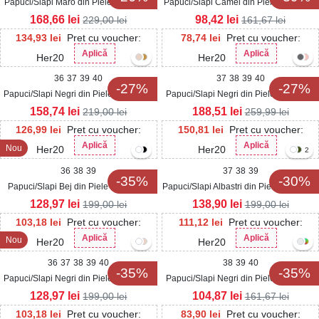
Papuci/Slapi Maro din Piele Ecologica
Papuci/Slapi Camel din Piele Ecologica
Jovella
Intoarsa Jazlyn
168,66
lei
98,42
lei
229,00
lei
161,67
lei
134,93
lei
Pret cu voucher:
78,74
lei
Pret cu voucher:
Aplică
Aplică
Her20
Her20
36
37
39
40
37
38
39
40
-27%
-27%
Papuci/Slapi Negri din Piele Ecologica
Papuci/Slapi Negri din Piele Ecologica
Torya
Intoarsa Camila
158,74
lei
188,51
lei
219,00
lei
259,99
lei
126,99
lei
Pret cu voucher:
150,81
lei
Pret cu voucher:
Aplică
Aplică
Nou
Her20
Her20
2
36
38
39
37
38
39
-35%
-30%
Papuci/Slapi Bej din Piele Ecologica
Papuci/Slapi Albastri din Piele Ecologica
Verina
Intoarsa Linnye
128,97
lei
138,90
lei
199,00
lei
199,00
lei
103,18
lei
Pret cu voucher:
111,12
lei
Pret cu voucher:
Aplică
Aplică
Nou
Her20
Her20
36
37
38
39
40
38
39
40
-35%
-35%
Papuci/Slapi Negri din Piele Ecologica
Papuci/Slapi Negri din Piele Ecologica
Verina
Adisa
128,97
lei
104,87
lei
199,00
lei
161,67
lei
103,18
lei
Pret cu voucher:
83,90
lei
Pret cu voucher: