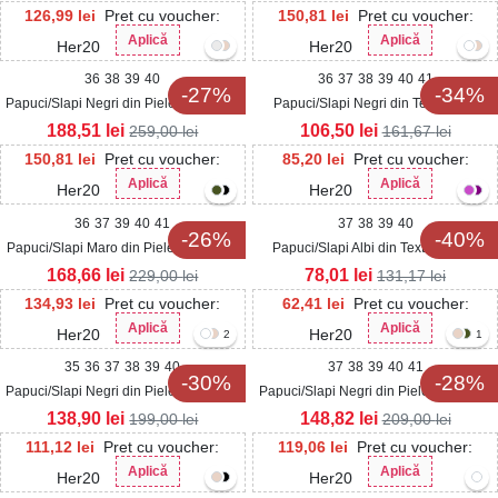
126,99
lei
Pret cu voucher:
150,81
lei
Pret cu voucher:
Aplică
Aplică
Her20
Her20
36
38
39
40
36
37
38
39
40
41
-27%
-34%
Papuci/Slapi Negri din Piele Ecologica
Papuci/Slapi Negri din Textil Eliza
Intoarsa Sarais
188,51
lei
106,50
lei
259,00
lei
161,67
lei
150,81
lei
Pret cu voucher:
85,20
lei
Pret cu voucher:
Aplică
Aplică
Her20
Her20
36
37
39
40
41
37
38
39
40
-26%
-40%
Papuci/Slapi Maro din Piele Ecologica
Papuci/Slapi Albi din Textil Ravina
Intoarsa Arzal
168,66
lei
78,01
lei
229,00
lei
131,17
lei
134,93
lei
Pret cu voucher:
62,41
lei
Pret cu voucher:
Aplică
Aplică
Her20
Her20
2
1
35
36
37
38
39
40
37
38
39
40
41
-30%
-28%
Papuci/Slapi Negri din Piele Ecologica
Papuci/Slapi Negri din Piele Ecologica
Intoarsa Bailee
Intoarsa Isina
138,90
lei
148,82
lei
199,00
lei
209,00
lei
111,12
lei
Pret cu voucher:
119,06
lei
Pret cu voucher:
Aplică
Aplică
Her20
Her20