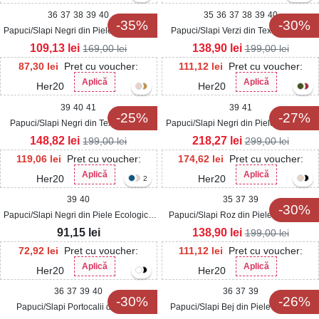
36
37
38
39
40
35
36
37
38
39
40
-35%
-30%
Papuci/Slapi Negri din Piele Ecologica
Papuci/Slapi Verzi din Textil Kambry
Intoarsa Lyvie
109,13
lei
138,90
lei
169,00
lei
199,00
lei
87,30
lei
Pret cu voucher:
111,12
lei
Pret cu voucher:
Aplică
Aplică
Her20
Her20
39
40
41
39
41
-25%
-27%
Papuci/Slapi Negri din Textil Navari
Papuci/Slapi Negri din Piele Ecologica
Intoarsa Halya
148,82
lei
218,27
lei
199,00
lei
299,00
lei
119,06
lei
Pret cu voucher:
174,62
lei
Pret cu voucher:
Aplică
Aplică
Her20
Her20
2
39
40
35
37
39
-30%
Papuci/Slapi Negri din Piele Ecologica
Papuci/Slapi Roz din Piele Ecologica
Oxana
Marisey
91,15
lei
138,90
lei
199,00
lei
72,92
lei
Pret cu voucher:
111,12
lei
Pret cu voucher:
Aplică
Aplică
Her20
Her20
36
37
39
40
36
37
39
-30%
-26%
Papuci/Slapi Portocalii din Piele
Papuci/Slapi Bej din Piele Ecologica