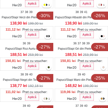
Aplică
Aplică
Her20
Her20
1
1
37
38
39
38
39
41
-30%
-26%
Papuci/Slapi Verzi din Piele Ecologica
Papuci/Slapi Albastri din Piele Ecologica
Intoarsa Reylen
Intoarsa Zarya
138,90
lei
138,90
lei
199,00
lei
189,00
lei
111,12
lei
Pret cu voucher:
111,12
lei
Pret cu voucher:
Aplică
Aplică
Her20
Her20
36
39
36
37
38
39
-27%
-27%
Papuci/Slapi Roz Auriu din Piele
Papuci/Slapi Gri din Piele Ecologica
Ecologica Intoarsa Camila
Intoarsa Camila
188,51
lei
188,51
lei
259,99
lei
259,99
lei
150,81
lei
Pret cu voucher:
150,81
lei
Pret cu voucher:
Aplică
Aplică
Her20
Her20
38
39
40
39
40
-27%
-25%
Papuci/Slapi Negri din Textil Medina
Papuci/Slapi Maro din Piele Ecologica
Intoarsa Zenly
138,77
lei
148,82
lei
192,18
lei
199,00
lei
111,02
lei
Pret cu voucher:
119,06
lei
Pret cu voucher:
Aplică
Aplică
Her20
Her20
1
39
40
37
39
40