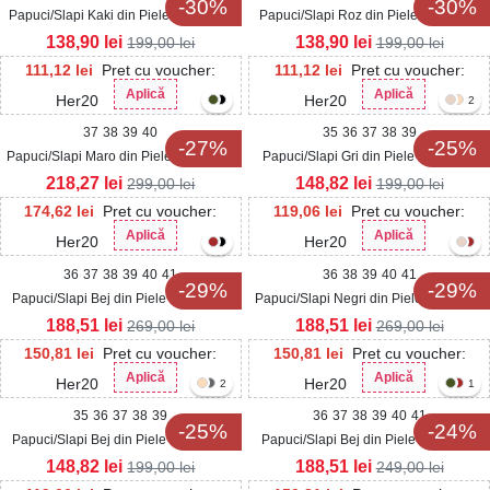
-30%
-30%
Papuci/Slapi Kaki din Piele Ecologica
Papuci/Slapi Roz din Piele Ecologica
Drenya
Intoarsa Cavely
138,90
lei
138,90
lei
199,00
lei
199,00
lei
111,12
lei
Pret cu voucher:
111,12
lei
Pret cu voucher:
Aplică
Aplică
Her20
Her20
2
37
38
39
40
35
36
37
38
39
-27%
-25%
Papuci/Slapi Maro din Piele Ecologica
Papuci/Slapi Gri din Piele Ecologica
Intoarsa Halya
Eralyne
218,27
lei
148,82
lei
299,00
lei
199,00
lei
174,62
lei
Pret cu voucher:
119,06
lei
Pret cu voucher:
Aplică
Aplică
Her20
Her20
36
37
38
39
40
41
36
38
39
40
41
-29%
-29%
Papuci/Slapi Bej din Piele Ecologica
Papuci/Slapi Negri din Piele Ecologica
Intoarsa Davla
Intoarsa Davla
188,51
lei
188,51
lei
269,00
lei
269,00
lei
150,81
lei
Pret cu voucher:
150,81
lei
Pret cu voucher:
Aplică
Aplică
Her20
Her20
2
1
35
36
37
38
39
36
37
38
39
40
41
-25%
-24%
Papuci/Slapi Bej din Piele Ecologica
Papuci/Slapi Bej din Piele Ecologica
Eralyne
Intoarsa Kinra
148,82
lei
188,51
lei
199,00
lei
249,00
lei