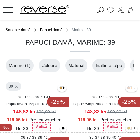
Sandale damă
Papuci damă
Marime: 39
PAPUCI DAMĂ, MARIME: 39
Marime
(1)
Culoare
Material
Inaltime talpa
Ina
39
2
36
37
38
39
40
41
36
37
38
39
40
-25%
-25%
Papuci/Slapi Bej din Textil Navari
Papuci/Slapi Nude din Piele Ecologica
Eralyne
148,82
lei
148,82
lei
199,00
lei
199,00
lei
119,06
lei
Pret cu voucher:
119,06
lei
Pret cu voucher:
Aplică
Aplică
Nou
Her20
Her20
2
36
37
38
39
41
36
37
38
39
40
41