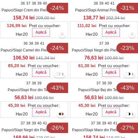
36
37
38
39
40
38
39
40
41
-24%
-31%
Papuci/Slapi Crem din Piele Ecologica
Papuci/Slapi Animal Print din Piele
Yarky
Ecologica Intoarsa Florence
158,74
lei
138,77
lei
209,00
lei
202,34
lei
126,99
lei
Pret cu voucher:
111,02
lei
Pret cu voucher:
Aplică
Aplică
Her20
Her20
36
38
39
41
37
39
-24%
-23%
Papuci/Slapi Camel din Piele Ecologica
Papuci/Slapi Negri din Piele Ecologica
Catia
Linna
106,50
lei
76,63
lei
141,34
lei
100,66
lei
85,20
lei
Pret cu voucher:
61,30
lei
Pret cu voucher:
Aplică
Aplică
Her20
Her20
1
1
37
38
39
37
38
39
-43%
-43%
Papuci/Slapi Roz din Textil Ilina
Papuci/Slapi Bej din Textil Ilina
56,63
lei
56,63
lei
100,66
lei
100,66
lei
45,30
lei
Pret cu voucher:
45,30
lei
Pret cu voucher:
Aplică
Aplică
Her20
Her20
1
37
38
39
40
41
37
38
39
40
41
-26%
-27%
Papuci/Slapi Negri din Piele Ecologica
Papuci/Slapi Maro din Piele Ecologica
Intoarsa Arzal
Enria
168,66
lei
158,74
lei
229,00
lei
219,00
lei