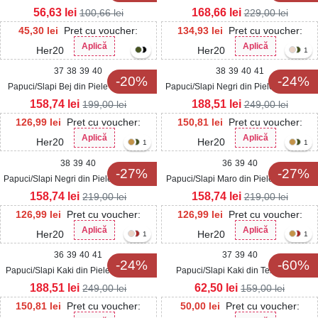
Intoarsa Arzal
56,63
lei
168,66
lei
100,66
lei
229,00
lei
45,30
lei
Pret cu voucher:
134,93
lei
Pret cu voucher:
Aplică
Aplică
Her20
Her20
1
37
38
39
40
38
39
40
41
-20%
-24%
Papuci/Slapi Bej din Piele Ecologica
Papuci/Slapi Negri din Piele Ecologica
Intoarsa Atray
Intoarsa Kinra
158,74
lei
188,51
lei
199,00
lei
249,00
lei
126,99
lei
Pret cu voucher:
150,81
lei
Pret cu voucher:
Aplică
Aplică
Her20
Her20
1
1
38
39
40
36
39
40
-27%
-27%
Papuci/Slapi Negri din Piele Ecologica
Papuci/Slapi Maro din Piele Ecologica
Intoarsa Marnia
Intoarsa Marnia
158,74
lei
158,74
lei
219,00
lei
219,00
lei
126,99
lei
Pret cu voucher:
126,99
lei
Pret cu voucher:
Aplică
Aplică
Her20
Her20
1
1
36
39
40
41
37
39
40
-24%
-60%
Papuci/Slapi Kaki din Piele Ecologica
Papuci/Slapi Kaki din Textil Daria
Intoarsa Kinra
188,51
lei
62,50
lei
249,00
lei
159,00
lei
150,81
lei
Pret cu voucher:
50,00
lei
Pret cu voucher: