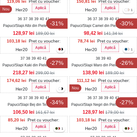
119,06
lei
Pret cu voucher:
150,81
lei
Pret cu voucher:
Aplică
Aplică
Nou
Her20
Her20
1
36
37
38
39
40
41
36
37
38
39
40
41
-31%
-30%
Papuci/Slapi Albi din Piele Ecologica
Papuci/Slapi Camel din Piele Ecologica
Resha
Ornella
128,97
lei
98,42
lei
189,00
lei
141,34
lei
103,18
lei
Pret cu voucher:
78,74
lei
Pret cu voucher:
Aplică
Aplică
Her20
Her20
1
37
38
39
40
41
38
39
40
-27%
-26%
Papuci/Slapi Kaki din Piele Ecologica
Papuci/Slapi Maro din Piele Ecologica
Intoarsa Halya
Intoarsa Zarya
218,27
lei
138,90
lei
299,00
lei
189,00
lei
174,62
lei
Pret cu voucher:
111,12
lei
Pret cu voucher:
Aplică
Aplică
Nou
Her20
Her20
36
37
38
39
40
41
36
37
38
39
40
41
-34%
-27%
Papuci/Slapi Bej din Textil Eliza
Papuci/Slapi Negri din Piele Ecologica
Intoarsa Sinira
106,50
lei
128,97
lei
161,67
lei
179,00
lei
85,20
lei
Pret cu voucher:
103,18
lei
Pret cu voucher:
Aplică
Aplică
Her20
Her20
1
1