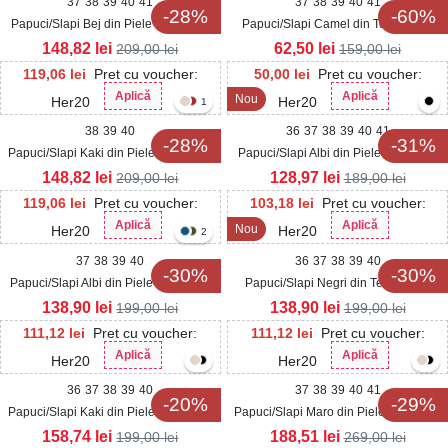
37
38
39
40
41
37
38
39
40
41
-28%
-60%
Papuci/Slapi Bej din Piele Ecologica
Papuci/Slapi Camel din Textil Daria
Intoarsa Isina
148,82
lei
62,50
lei
209,00
lei
159,00
lei
119,06
lei
Pret cu voucher:
50,00
lei
Pret cu voucher:
Aplică
Aplică
Nou
Her20
Her20
1
38
39
40
36
37
38
39
40
41
-28%
-31%
Papuci/Slapi Kaki din Piele Ecologica
Papuci/Slapi Albi din Piele Ecologica
Intoarsa Isina
Lacuita Sherli2
148,82
lei
128,97
lei
209,00
lei
189,00
lei
119,06
lei
Pret cu voucher:
103,18
lei
Pret cu voucher:
Aplică
Aplică
Nou
Her20
Her20
2
37
38
39
40
36
37
38
39
40
-30%
-30%
Papuci/Slapi Albi din Piele Ecologica
Papuci/Slapi Negri din Textil Terya
Linnye
138,90
lei
138,90
lei
199,00
lei
199,00
lei
111,12
lei
Pret cu voucher:
111,12
lei
Pret cu voucher:
Aplică
Aplică
Her20
Her20
36
37
38
39
40
37
38
39
40
41
-20%
-29%
Papuci/Slapi Kaki din Piele Ecologica
Papuci/Slapi Maro din Piele Ecologica
Intoarsa Atray
Intoarsa Davla
158,74
lei
188,51
lei
199,00
lei
269,00
lei