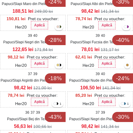
-24%
-30%
Papuci/Slapi Maro din Piele Ecologica
Papuci/Slapi Albi din Piele Ecologica
Intoarsa Kinra
Jianna
188,51
lei
98,42
lei
249,00
lei
141,34
lei
150,81
lei
Pret cu voucher:
78,74
lei
Pret cu voucher:
Aplică
Aplică
Her20
Her20
39
40
39
40
-28%
-40%
Papuci/Slapi Negri din Textil Jenesis
Papuci/Slapi Fucsia din Textil Ravina
122,65
lei
78,01
lei
171,84
lei
131,17
lei
98,12
lei
Pret cu voucher:
62,41
lei
Pret cu voucher:
Aplică
Aplică
Her20
Her20
37
39
39
40
-18%
-24%
Papuci/Slapi Argintii din Piele Ecologica
Papuci/Slapi Nude din Piele Ecologica
Ysella
Catia
98,42
lei
106,50
lei
121,00
lei
141,34
lei
78,74
lei
Pret cu voucher:
85,20
lei
Pret cu voucher:
Aplică
Aplică
Her20
Her20
1
1
36
37
39
37
39
-43%
-30%
Papuci/Slapi Bej din Textil Khya
Papuci/Slapi Negri din Piele Ecologica
Kieara
56,63
lei
98,42
lei
100,66
lei
141,34
lei