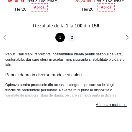
45,30
lei
Pret cu voucher:
78,74
lei
Pret cu voucher:
Aplică
Aplică
Her20
Her20
Rezultate de la
1
la
100
din
156
1
2
Papucii sau slapii reprezinta incaltamintea ideala pentru sezonul de vara,
confortabila, dar care ofera in acelasi timp siguranta si stabilitate picioarelor
tale.
Papuci dama in diverse modele si culori
Opteaza pentru produsele din aceasta categorie, pe care sa le alegi in
functie de preferintele personale. Reverse.ro iti pune la dispozitie o
varietate de papuci si slapi de dama, pe care sa ii poti purta in diverse
momente ale zilei sau in diverse contexte. Modelele mai elegante pot fi
Afiseaza mai mult
asortate intr-o tinuta offiice-casual, sau cele casual pot fi purtate in timpul
unei plimbari, la o iesire cu prietenii sau chiar in concediu.
Alege papucii preferati de pe Reverse.ro si bucura-te de
beneficiile alocate