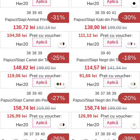
Aplică
Aplică
Her20
Her20
38
39
40
38
39
40
41
-31%
-30%
Papuci/Slapi Animal Print din Piele
Papuci/Slapi Kaki din Piele Ecologica
Ecologica Intoarsa Catherine
Intoarsa Avley
130,72
lei
138,90
lei
192,18
lei
199,00
lei
104,58
lei
Pret cu voucher:
111,12
lei
Pret cu voucher:
Aplică
Aplică
Her20
Her20
1
36
38
39
39
40
-25%
-18%
Papuci/Slapi Camel din Textil Navari
Papuci/Slapi Negri din Textil Meya
148,82
lei
114,57
lei
199,00
lei
141,34
lei
119,06
lei
Pret cu voucher:
91,66
lei
Pret cu voucher:
Aplică
Aplică
Her20
Her20
1
38
39
40
36
37
38
39
-27%
-20%
Papuci/Slapi Camel din Piele Ecologica
Papuci/Slapi Negri din Piele Ecologica
Intoarsa Marnia
Intoarsa Atray
158,74
lei
158,74
lei
219,00
lei
199,00
lei
126,99
lei
Pret cu voucher:
126,99
lei
Pret cu voucher:
Aplică
Aplică
Her20
Her20
36
37
39
40
37
38
39
40
-26%
-39%