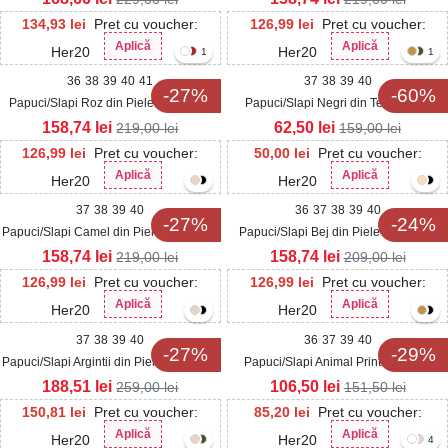
134,93
lei
Pret cu voucher:
126,99
lei
Pret cu voucher:
Aplică
Aplică
Her20
Her20
1
1
36
38
39
40
41
37
38
39
40
-27%
-60%
Papuci/Slapi Roz din Piele Ecologica
Papuci/Slapi Negri din Textil Daria
Enria
158,74
lei
62,50
lei
219,00
lei
159,00
lei
126,99
lei
Pret cu voucher:
50,00
lei
Pret cu voucher:
Aplică
Aplică
Her20
Her20
37
38
39
40
36
37
38
39
40
-27%
-24%
Papuci/Slapi Camel din Piele Ecologica
Papuci/Slapi Bej din Piele Ecologica
Torya
Yarky
158,74
lei
158,74
lei
219,00
lei
209,00
lei
126,99
lei
Pret cu voucher:
126,99
lei
Pret cu voucher:
Aplică
Aplică
Her20
Her20
37
38
39
40
36
37
39
40
-27%
-29%
Papuci/Slapi Argintii din Piele Ecologica
Papuci/Slapi Animal Print din Piele
Intoarsa Sarais
Ecologica Wiktoria
188,51
lei
106,50
lei
259,00
lei
151,50
lei
150,81
lei
Pret cu voucher:
85,20
lei
Pret cu voucher:
Aplică
Aplică
Her20
Her20
4