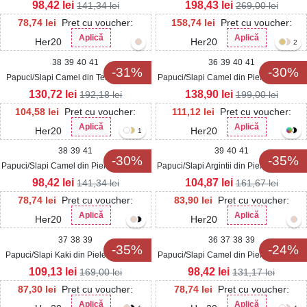
Ecologica Zetay
Intoarsa Telna
98,42
lei
198,43
lei
141,34
lei
269,00
lei
78,74
lei
Pret cu voucher:
158,74
lei
Pret cu voucher:
Aplică
Aplică
Her20
Her20
2
38
39
40
41
36
39
40
41
-31%
-30%
Papuci/Slapi Camel din Textil Maddie
Papuci/Slapi Camel din Piele Ecologica
Intoarsa Cavely
130,72
lei
138,90
lei
192,18
lei
199,00
lei
104,58
lei
Pret cu voucher:
111,12
lei
Pret cu voucher:
Aplică
Aplică
Her20
Her20
1
38
39
41
39
40
41
-30%
-35%
Papuci/Slapi Camel din Piele Ecologica
Papuci/Slapi Argintii din Piele Ecologica
Cinzia
Adisa
98,42
lei
104,87
lei
141,34
lei
161,67
lei
78,74
lei
Pret cu voucher:
83,90
lei
Pret cu voucher:
Aplică
Aplică
Her20
Her20
37
38
39
36
37
38
39
-35%
-24%
Papuci/Slapi Kaki din Piele Ecologica
Papuci/Slapi Camel din Piele Ecologica
Intoarsa Lyvie
Rosella
109,13
lei
98,42
lei
169,00
lei
131,17
lei
87,30
lei
Pret cu voucher:
78,74
lei
Pret cu voucher:
Aplică
Aplică