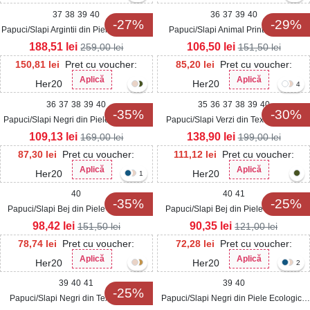
37
38
39
40
36
37
39
40
-27%
-29%
Papuci/Slapi Argintii din Piele Ecologica
Papuci/Slapi Animal Print din Piele
Intoarsa Sarais
Ecologica Wiktoria
188,51
lei
106,50
lei
259,00
lei
151,50
lei
150,81
lei
Pret cu voucher:
85,20
lei
Pret cu voucher:
Aplică
Aplică
Her20
Her20
4
36
37
38
39
40
35
36
37
38
39
40
-35%
-30%
Papuci/Slapi Negri din Piele Ecologica
Papuci/Slapi Verzi din Textil Kambry
Intoarsa Lyvie
109,13
lei
138,90
lei
169,00
lei
199,00
lei
87,30
lei
Pret cu voucher:
111,12
lei
Pret cu voucher:
Aplică
Aplică
Her20
Her20
1
40
40
41
-35%
-25%
Papuci/Slapi Bej din Piele Ecologica
Papuci/Slapi Bej din Piele Ecologica
Intoarsa Nancie
Edite
98,42
lei
90,35
lei
151,50
lei
121,00
lei
78,74
lei
Pret cu voucher:
72,28
lei
Pret cu voucher:
Aplică
Aplică
Her20
Her20
2
39
40
41
39
40
-25%
Papuci/Slapi Negri din Textil Navari
Papuci/Slapi Negri din Piele Ecologica