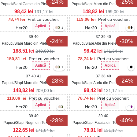
-24%
-25%
Papuci/Slapi Camel din Piele Ecologica
Papuci/Slapi Maro din Piele Ecologica
Faryas
Intoarsa Zenly
98,42
lei
148,82
lei
131,17
lei
199,00
lei
78,74
lei
Pret cu voucher:
119,06
lei
Pret cu voucher:
Aplică
Aplică
Her20
Her20
1
39
40
37
39
40
-24%
-30%
Papuci/Slapi Maro din Piele Ecologica
Papuci/Slapi Albi din Piele Ecologica
Intoarsa Kinra
Jianna
188,51
lei
98,42
lei
249,00
lei
141,34
lei
150,81
lei
Pret cu voucher:
78,74
lei
Pret cu voucher:
Aplică
Aplică
Her20
Her20
1
37
40
41
37
38
40
-28%
-24%
Papuci/Slapi Maro din Piele Ecologica
Papuci/Slapi Auriu din Piele Ecologica
Intoarsa Isina
Dora
148,82
lei
98,42
lei
209,00
lei
131,17
lei
119,06
lei
Pret cu voucher:
78,74
lei
Pret cu voucher:
Aplică
Aplică
Her20
Her20
39
40
39
40
-28%
-40%
Papuci/Slapi Negri din Textil Jenesis
Papuci/Slapi Fucsia din Textil Ravina
122,65
lei
78,01
lei
171,84
lei
131,17
lei