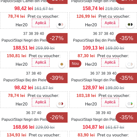
Papuci/Slapi Camel din Piele Ecologica
Papuci/Slapi Negri din Piele Ecologica
Intoarsa Jazlyn
Torya
98,42
lei
158,74
lei
161,67
lei
219,00
lei
78,74
lei
Pret cu voucher:
126,99
lei
Pret cu voucher:
Aplică
Aplică
Her20
Her20
37
38
39
40
36
37
38
40
-27%
-35%
Papuci/Slapi Negri din Piele Ecologica
Papuci/Slapi Bej din Piele Ecologica
Intoarsa Camila
Intoarsa Lyvie
188,51
lei
109,13
lei
259,99
lei
169,00
lei
150,81
lei
Pret cu voucher:
87,30
lei
Pret cu voucher:
Aplică
Aplică
Nou
Her20
Her20
37
38
40
36
37
38
39
40
-39%
-35%
Papuci/Slapi Bej din Piele Ecologica
Papuci/Slapi Negri din Piele Ecologica
Intoarsa Jazlyn
Verina
98,42
lei
128,97
lei
161,67
lei
199,00
lei
78,74
lei
Pret cu voucher:
103,18
lei
Pret cu voucher:
Aplică
Aplică
Her20
Her20
36
37
40
38
39
40
-26%
-35%
Papuci/Slapi Negri din Piele Ecologica
Papuci/Slapi Negri din Piele Ecologica
Jovella
Adisa
168,66
lei
104,87
lei
229,00
lei
161,67
lei
134,93
lei
Pret cu voucher:
83,90
lei
Pret cu voucher: