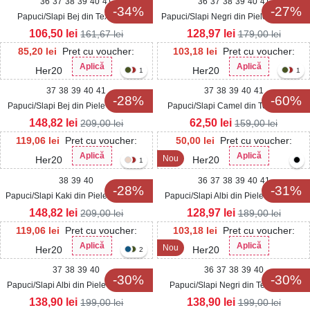
36
37
38
39
40
41
36
37
38
39
40
41
-34%
-27%
Papuci/Slapi Bej din Textil Eliza
Papuci/Slapi Negri din Piele Ecologica
Intoarsa Sinira
106,50
lei
128,97
lei
161,67
lei
179,00
lei
85,20
lei
Pret cu voucher:
103,18
lei
Pret cu voucher:
Aplică
Aplică
Her20
Her20
1
1
37
38
39
40
41
37
38
39
40
41
-28%
-60%
Papuci/Slapi Bej din Piele Ecologica
Papuci/Slapi Camel din Textil Daria
Intoarsa Isina
148,82
lei
62,50
lei
209,00
lei
159,00
lei
119,06
lei
Pret cu voucher:
50,00
lei
Pret cu voucher:
Aplică
Aplică
Nou
Her20
Her20
1
38
39
40
36
37
38
39
40
41
-28%
-31%
Papuci/Slapi Kaki din Piele Ecologica
Papuci/Slapi Albi din Piele Ecologica
Intoarsa Isina
Lacuita Sherli2
148,82
lei
128,97
lei
209,00
lei
189,00
lei
119,06
lei
Pret cu voucher:
103,18
lei
Pret cu voucher:
Aplică
Aplică
Nou
Her20
Her20
2
37
38
39
40
36
37
38
39
40
-30%
-30%
Papuci/Slapi Albi din Piele Ecologica
Papuci/Slapi Negri din Textil Terya
Linnye
138,90
lei
138,90
lei
199,00
lei
199,00
lei