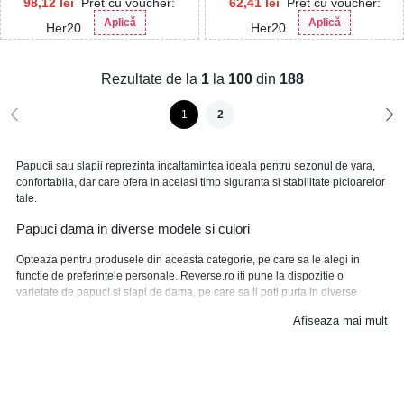
98,12
lei
Pret cu voucher:
62,41
lei
Pret cu voucher:
Aplică
Aplică
Her20
Her20
Rezultate de la
1
la
100
din
188
1
2
Papucii sau slapii reprezinta incaltamintea ideala pentru sezonul de vara,
confortabila, dar care ofera in acelasi timp siguranta si stabilitate picioarelor
tale.
Papuci dama in diverse modele si culori
Opteaza pentru produsele din aceasta categorie, pe care sa le alegi in
functie de preferintele personale. Reverse.ro iti pune la dispozitie o
varietate de papuci si slapi de dama, pe care sa ii poti purta in diverse
momente ale zilei sau in diverse contexte. Modelele mai elegante pot fi
Afiseaza mai mult
asortate intr-o tinuta offiice-casual, sau cele casual pot fi purtate in timpul
unei plimbari, la o iesire cu prietenii sau chiar in concediu.
Alege papucii preferati de pe Reverse.ro si bucura-te de
beneficiile alocate