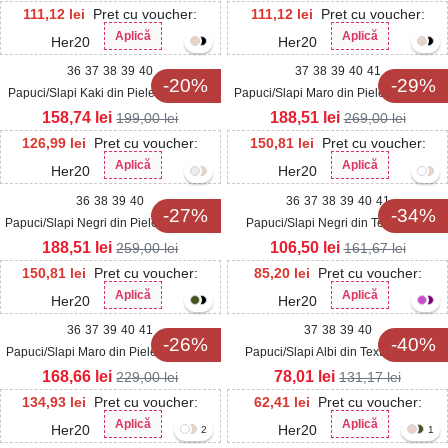
111,12
lei
Pret cu voucher:
111,12
lei
Pret cu voucher:
Aplică
Aplică
Her20
Her20
36
37
38
39
40
37
38
39
40
41
-20%
-29%
Papuci/Slapi Kaki din Piele Ecologica
Papuci/Slapi Maro din Piele Ecologica
Intoarsa Atray
Intoarsa Davla
158,74
lei
188,51
lei
199,00
lei
269,00
lei
126,99
lei
Pret cu voucher:
150,81
lei
Pret cu voucher:
Aplică
Aplică
Her20
Her20
36
38
39
40
36
37
38
39
40
41
-27%
-34%
Papuci/Slapi Negri din Piele Ecologica
Papuci/Slapi Negri din Textil Eliza
Intoarsa Sarais
188,51
lei
106,50
lei
259,00
lei
161,67
lei
150,81
lei
Pret cu voucher:
85,20
lei
Pret cu voucher:
Aplică
Aplică
Her20
Her20
36
37
39
40
41
37
38
39
40
-26%
-40%
Papuci/Slapi Maro din Piele Ecologica
Papuci/Slapi Albi din Textil Ravina
Intoarsa Arzal
168,66
lei
78,01
lei
229,00
lei
131,17
lei
134,93
lei
Pret cu voucher:
62,41
lei
Pret cu voucher:
Aplică
Aplică
Her20
Her20
2
1