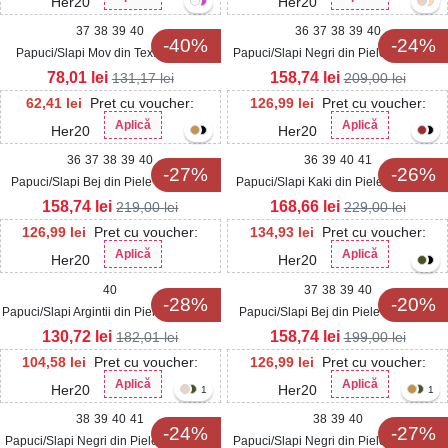
Her20
Her20
37
38
39
40
36
37
38
39
40
-40%
-24%
Papuci/Slapi Mov din Textil Ravina
Papuci/Slapi Negri din Piele Ecologica
Yarky
78,01
lei
158,74
lei
131,17
lei
209,00
lei
62,41
lei
Pret cu voucher:
126,99
lei
Pret cu voucher:
Aplică
Aplică
Her20
Her20
36
37
38
39
40
36
39
40
41
-27%
-26%
Papuci/Slapi Bej din Piele Ecologica
Papuci/Slapi Kaki din Piele Ecologica
Torya
Intoarsa Arzal
158,74
lei
168,66
lei
219,00
lei
229,00
lei
126,99
lei
Pret cu voucher:
134,93
lei
Pret cu voucher:
Aplică
Aplică
Her20
Her20
40
37
38
39
40
-28%
-20%
Papuci/Slapi Argintii din Piele Ecologica
Papuci/Slapi Bej din Piele Ecologica
Intoarsa Mahira
Intoarsa Atray
130,72
lei
158,74
lei
182,01
lei
199,00
lei
104,58
lei
Pret cu voucher:
126,99
lei
Pret cu voucher:
Aplică
Aplică
Her20
Her20
1
1
38
39
40
41
38
39
40
-24%
-27%
Papuci/Slapi Negri din Piele Ecologica
Papuci/Slapi Negri din Piele Ecologica