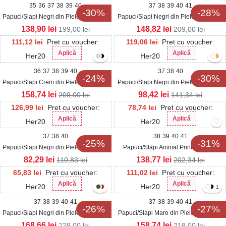
35
36
37
38
39
40
37
38
39
40
41
-30%
-28%
Papuci/Slapi Negri din Piele Ecologica
Papuci/Slapi Negri din Piele Ecologica
Intoarsa Bailee
Intoarsa Isina
138,90
lei
148,82
lei
199,00
lei
209,00
lei
111,12
lei
Pret cu voucher:
119,06
lei
Pret cu voucher:
Aplică
Aplică
Her20
Her20
36
37
38
39
40
37
38
40
-24%
-30%
Papuci/Slapi Crem din Piele Ecologica
Papuci/Slapi Negri din Piele Ecologica
Yarky
Zetay
158,74
lei
98,42
lei
209,00
lei
141,34
lei
126,99
lei
Pret cu voucher:
78,74
lei
Pret cu voucher:
Aplică
Aplică
Her20
Her20
37
38
40
38
39
40
41
-25%
-31%
Papuci/Slapi Negri din Piele Ecologica
Papuci/Slapi Animal Print din Piele
Emelie
Ecologica Intoarsa Florence
82,29
lei
138,77
lei
110,83
lei
202,34
lei
65,83
lei
Pret cu voucher:
111,02
lei
Pret cu voucher:
Aplică
Aplică
Her20
Her20
1
37
38
39
40
41
37
38
39
40
41
-26%
-27%
Papuci/Slapi Negri din Piele Ecologica
Papuci/Slapi Maro din Piele Ecologica
Intoarsa Arzal
Enria
168,66
lei
158,74
lei
229,00
lei
219,00
lei