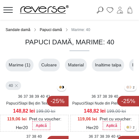
Sandale damă
Papuci damă
Marime: 40
PAPUCI DAMĂ, MARIME: 40
Marime
(1)
Culoare
Material
Inaltime talpa
Ina
40
2
36
37
38
39
40
41
36
37
38
39
40
-25%
-25%
Papuci/Slapi Bej din Textil Navari
Papuci/Slapi Nude din Piele Ecologica
Eralyne
148,82
lei
148,82
lei
199,00
lei
199,00
lei
119,06
lei
Pret cu voucher:
119,06
lei
Pret cu voucher:
Aplică
Aplică
Her20
Her20
2
37
38
40
36
37
38
39
40
41