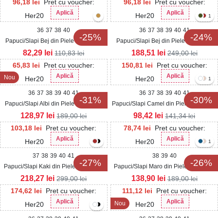
96,18
lei
Pret cu voucher:
96,18
lei
Pret cu voucher:
Aplică
Aplică
Her20
Her20
1
36
37
38
40
36
37
38
39
40
41
-25%
-24%
Papuci/Slapi Bej din Piele Ecologica
Papuci/Slapi Bej din Piele Ecologica
Emelie
Intoarsa Kinra
82,29
lei
188,51
lei
110,83
lei
249,00
lei
65,83
lei
Pret cu voucher:
150,81
lei
Pret cu voucher:
Aplică
Aplică
Nou
Her20
Her20
1
36
37
38
39
40
41
36
37
38
39
40
41
-31%
-30%
Papuci/Slapi Albi din Piele Ecologica
Papuci/Slapi Camel din Piele Ecologica
Resha
Ornella
128,97
lei
98,42
lei
189,00
lei
141,34
lei
103,18
lei
Pret cu voucher:
78,74
lei
Pret cu voucher:
Aplică
Aplică
Her20
Her20
1
37
38
39
40
41
38
39
40
-27%
-26%
Papuci/Slapi Kaki din Piele Ecologica
Papuci/Slapi Maro din Piele Ecologica
Intoarsa Halya
Intoarsa Zarya
218,27
lei
138,90
lei
299,00
lei
189,00
lei
174,62
lei
Pret cu voucher:
111,12
lei
Pret cu voucher:
Aplică
Aplică
Nou
Her20
Her20