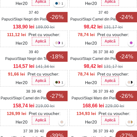
Aplică
Aplică
Her20
Her20
1
37
40
37
40
-26%
-24%
Papuci/Slapi Negri din Piele Ecologica
Papuci/Slapi Camel din Piele Ecologica
Intoarsa Zarya
Timea
138,90
lei
98,42
lei
189,00
lei
131,17
lei
111,12
lei
Pret cu voucher:
78,74
lei
Pret cu voucher:
Aplică
Aplică
Her20
Her20
1
39
40
36
37
38
40
-18%
-24%
Papuci/Slapi Negri din Textil Meya
Papuci/Slapi Camel din Piele Ecologica
Maryne
114,57
lei
98,42
lei
141,34
lei
131,17
lei
91,66
lei
Pret cu voucher:
78,74
lei
Pret cu voucher:
Aplică
Aplică
Her20
Her20
1
38
39
40
36
37
39
40
-27%
-26%
Papuci/Slapi Camel din Piele Ecologica
Papuci/Slapi Maro din Piele Ecologica
Intoarsa Marnia
Jovella
158,74
lei
168,66
lei
219,00
lei
229,00
lei
126,99
lei
Pret cu voucher:
134,93
lei
Pret cu voucher:
Aplică
Aplică
Her20
Her20
37
38
39
40
36
37
39
40
-39%
-27%