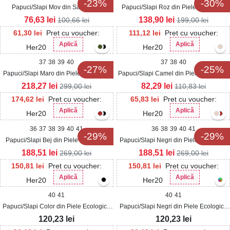
-23%
-30%
Papuci/Slapi Mov din Satin Leyli
Papuci/Slapi Roz din Piele Ecologica
Intoarsa Cavely
76,63
lei
138,90
lei
100,66
lei
199,00
lei
61,30
lei
Pret cu voucher:
111,12
lei
Pret cu voucher:
Aplică
Aplică
Her20
Her20
37
38
39
40
37
38
40
-27%
-25%
Papuci/Slapi Maro din Piele Ecologica
Papuci/Slapi Camel din Piele Ecologica
Intoarsa Halya
Emelie
218,27
lei
82,29
lei
299,00
lei
110,83
lei
174,62
lei
Pret cu voucher:
65,83
lei
Pret cu voucher:
Aplică
Aplică
Her20
Her20
36
37
38
39
40
41
36
38
39
40
41
-29%
-29%
Papuci/Slapi Bej din Piele Ecologica
Papuci/Slapi Negri din Piele Ecologica
Intoarsa Davla
Intoarsa Davla
188,51
lei
188,51
lei
269,00
lei
269,00
lei
150,81
lei
Pret cu voucher:
150,81
lei
Pret cu voucher:
Aplică
Aplică
Her20
Her20
40
41
40
41
Papuci/Slapi Color din Piele Ecologica
Papuci/Slapi Negri din Piele Ecologica
Intoarsa Nyara
Intoarsa Nyara
120,23
lei
120,23
lei