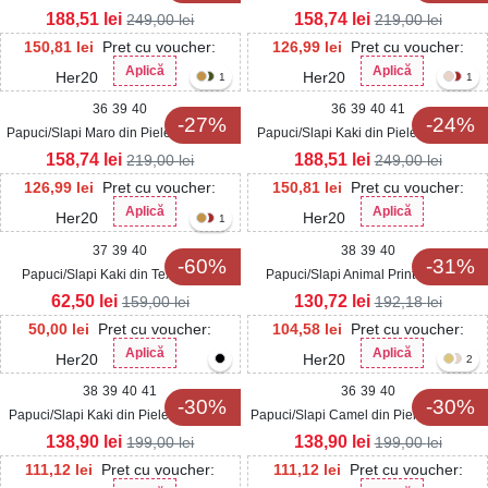
Intoarsa Kinra
Intoarsa Marnia
188,51
lei
158,74
lei
249,00
lei
219,00
lei
150,81
lei
Pret cu voucher:
126,99
lei
Pret cu voucher:
Aplică
Aplică
Her20
Her20
1
1
36
39
40
36
39
40
41
-27%
-24%
Papuci/Slapi Maro din Piele Ecologica
Papuci/Slapi Kaki din Piele Ecologica
Intoarsa Marnia
Intoarsa Kinra
158,74
lei
188,51
lei
219,00
lei
249,00
lei
126,99
lei
Pret cu voucher:
150,81
lei
Pret cu voucher:
Aplică
Aplică
Her20
Her20
1
37
39
40
38
39
40
-60%
-31%
Papuci/Slapi Kaki din Textil Daria
Papuci/Slapi Animal Print din Piele
Ecologica Intoarsa Catherine
62,50
lei
130,72
lei
159,00
lei
192,18
lei
50,00
lei
Pret cu voucher:
104,58
lei
Pret cu voucher:
Aplică
Aplică
Her20
Her20
2
38
39
40
41
36
39
40
-30%
-30%
Papuci/Slapi Kaki din Piele Ecologica
Papuci/Slapi Camel din Piele Ecologica
Intoarsa Avley
Intoarsa Cavely
138,90
lei
138,90
lei
199,00
lei
199,00
lei
111,12
lei
Pret cu voucher:
111,12
lei
Pret cu voucher: