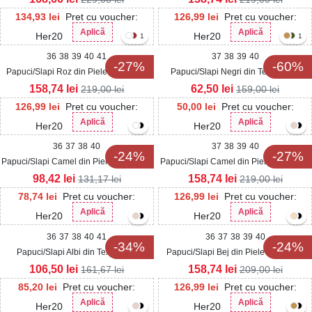
134,93
lei
Pret cu voucher:
126,99
lei
Pret cu voucher:
Aplică
Aplică
Her20
Her20
1
1
36
38
39
40
41
37
38
39
40
-27%
-60%
Papuci/Slapi Roz din Piele Ecologica
Papuci/Slapi Negri din Textil Daria
Enria
158,74
lei
62,50
lei
219,00
lei
159,00
lei
126,99
lei
Pret cu voucher:
50,00
lei
Pret cu voucher:
Aplică
Aplică
Her20
Her20
36
37
38
40
37
38
39
40
-24%
-27%
Papuci/Slapi Camel din Piele Ecologica
Papuci/Slapi Camel din Piele Ecologica
Glorya
Torya
98,42
lei
158,74
lei
131,17
lei
219,00
lei
78,74
lei
Pret cu voucher:
126,99
lei
Pret cu voucher:
Aplică
Aplică
Her20
Her20
36
37
38
40
41
36
37
38
39
40
-34%
-24%
Papuci/Slapi Albi din Textil Eliza
Papuci/Slapi Bej din Piele Ecologica
Yarky
106,50
lei
158,74
lei
161,67
lei
209,00
lei
85,20
lei
Pret cu voucher:
126,99
lei
Pret cu voucher:
Aplică
Aplică
Her20
Her20