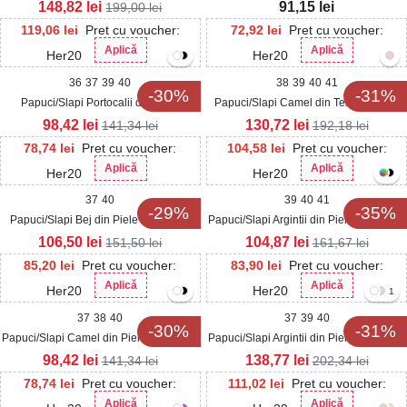
Oxana
148,82
lei
91,15
lei
199,00
lei
119,06
lei
Pret cu voucher:
72,92
lei
Pret cu voucher:
Aplică
Aplică
Her20
Her20
36
37
39
40
38
39
40
41
-30%
-31%
Papuci/Slapi Portocalii din Piele
Papuci/Slapi Camel din Textil Maddie
Ecologica Zetay
98,42
lei
130,72
lei
141,34
lei
192,18
lei
78,74
lei
Pret cu voucher:
104,58
lei
Pret cu voucher:
Aplică
Aplică
Her20
Her20
37
40
39
40
41
-29%
-35%
Papuci/Slapi Bej din Piele Ecologica
Papuci/Slapi Argintii din Piele Ecologica
Nuala
Adisa
106,50
lei
104,87
lei
151,50
lei
161,67
lei
85,20
lei
Pret cu voucher:
83,90
lei
Pret cu voucher:
Aplică
Aplică
Her20
Her20
1
37
38
40
37
39
40
-30%
-31%
Papuci/Slapi Camel din Piele Ecologica
Papuci/Slapi Argintii din Piele Ecologica
Jianna
Corinne
98,42
lei
138,77
lei
141,34
lei
202,34
lei
78,74
lei
Pret cu voucher:
111,02
lei
Pret cu voucher:
Aplică
Aplică