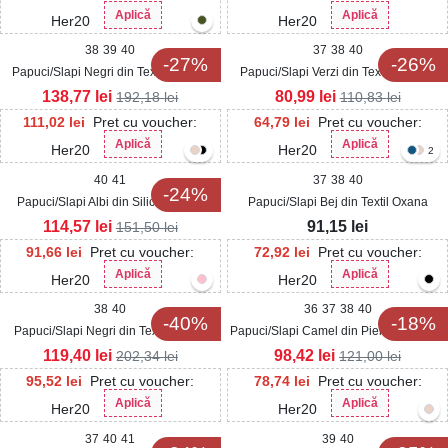
Aplică
Aplică
Her20
Her20
38
39
40
37
38
40
-27%
-26%
Papuci/Slapi Negri din Textil Medina
Papuci/Slapi Verzi din Textil Keyana
138,77
lei
80,99
lei
192,18
lei
110,83
lei
111,02
lei
Pret cu voucher:
64,79
lei
Pret cu voucher:
Aplică
Aplică
Her20
Her20
2
40
41
37
38
40
-24%
Papuci/Slapi Albi din Silicon Varali
Papuci/Slapi Bej din Textil Oxana
114,57
lei
91,15
lei
151,50
lei
91,66
lei
Pret cu voucher:
72,92
lei
Pret cu voucher:
Aplică
Aplică
Her20
Her20
38
40
36
37
38
40
-40%
-18%
Papuci/Slapi Negri din Textil Sharla
Papuci/Slapi Camel din Piele Ecologica
Fabiana
119,40
lei
98,42
lei
202,34
lei
121,00
lei
95,52
lei
Pret cu voucher:
78,74
lei
Pret cu voucher:
Aplică
Aplică
Her20
Her20
37
40
41
39
40