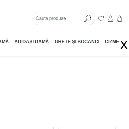
x
AMĂ
ADIDAȘI DAMĂ
GHETE ȘI BOCANCI
CIZME