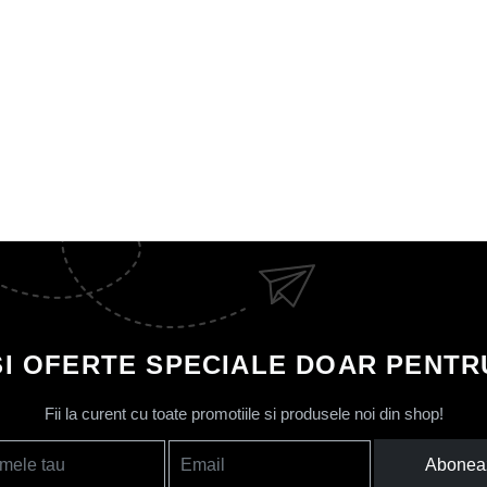
SI OFERTE SPECIALE DOAR PENTRU
Fii la curent cu toate promotiile si produsele noi din shop!
Abonea
mele tau
Email