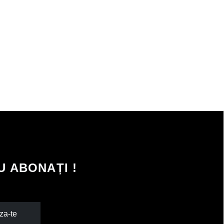
 ABONAȚI !
za-te