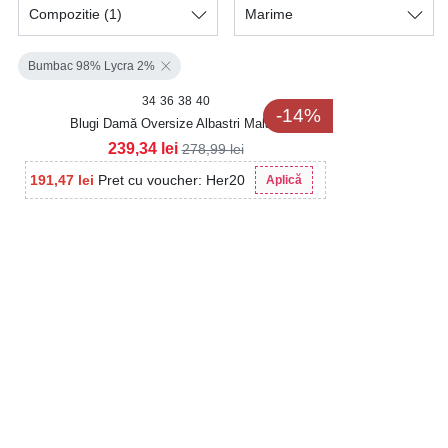
Compozitie
(1)
Marime
Bumbac 98% Lycra 2%
34
36
38
40
-14%
Blugi Damă Oversize Albastri Malani
239,34
lei
278,99
lei
191,47
lei
Pret cu voucher: Her20
Aplică