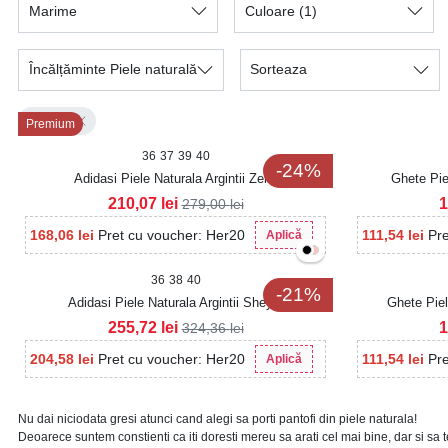
Marime
Culoare
(1)
Încălțăminte Piele naturală
Sorteaza
Argintiu
Premium
36
37
39
40
-24%
Adidasi Piele Naturala Argintii Zeiry
Ghete Pie
210,07
lei
1
279,00
lei
168,06
lei
Pret cu voucher: Her20
111,54
lei
Pr
Aplică
36
38
40
-21%
Adidasi Piele Naturala Argintii Sheyla
Ghete Piel
255,72
lei
1
324,36
lei
204,58
lei
Pret cu voucher: Her20
111,54
lei
Pr
Aplică
Nu dai niciodata gresi atunci cand alegi sa porti pantofi din piele naturala!
Deoarece suntem constienti ca iti doresti mereu sa arati cel mai bine, dar si sa