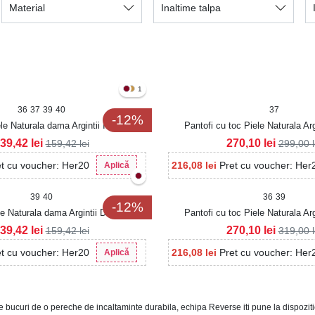
Material
Inaltime talpa
1
36
37
39
40
37
-12%
le Naturala dama Argintii Ilena
Pantofi cu toc Piele Naturala A
39,42
lei
270,10
lei
159,42
lei
299,00
et cu voucher: Her20
216,08
lei
Pret cu voucher: Her
Aplică
39
40
36
39
-12%
e Naturala dama Argintii Delmy
Pantofi cu toc Piele Naturala Ar
39,42
lei
270,10
lei
159,42
lei
319,00
et cu voucher: Her20
216,08
lei
Pret cu voucher: Her
Aplică
 te bucuri de o pereche de incaltaminte durabila, echipa Reverse iti pune la dispoz