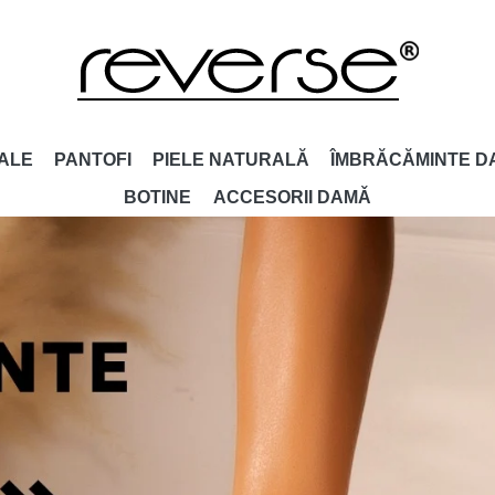
ALE
PANTOFI
PIELE NATURALĂ
ÎMBRĂCĂMINTE D
BOTINE
ACCESORII DAMǍ