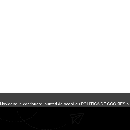
dar si unele perechi cu finisaj lucios.
a. Navigand in continuare, sunteti de acord cu
POLITICA DE COOKIES
si