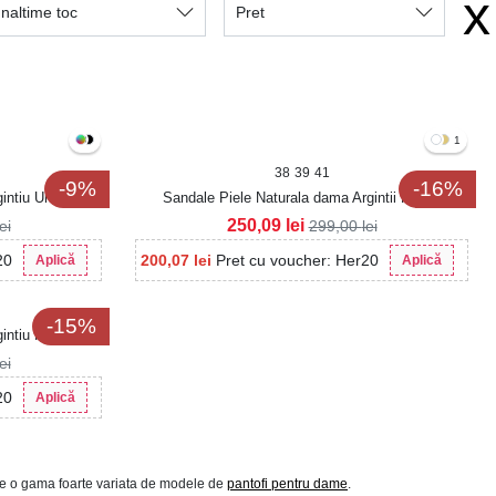
x
Inaltime toc
Pret
1
38
39
41
-9%
-16%
rgintiu Umma
Sandale Piele Naturala dama Argintii Hevira
250,09
lei
lei
299,00
lei
20
200,07
lei
Pret cu voucher: Her20
Aplică
Aplică
-15%
gintiu Haway
lei
20
Aplică
itie o gama foarte variata de modele de
pantofi pentru dame
.