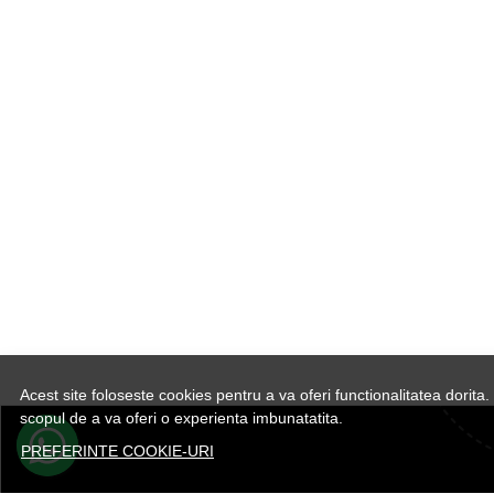
Pentru un look sofisticat iti oferim mai multe modele din piele naturala intoarsa, 
Acest site foloseste cookies pentru a va oferi functionalitatea dorit
scopul de a va oferi o experienta imbunatatita.
PREFERINTE COOKIE-URI