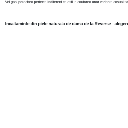
Vei gasi perechea perfecta indiferent ca esti in cautarea unor variante casual s
Incaltaminte din piele naturala de dama de la Reverse - alegere
Da! Femeile puternice trebuie sa paseasca mereu cu incredere, ca si cand nimic n
celor din jur.
Acestea sunt principiile care au fost luate in considerare atunci cand s-a selecta
Astfel, poti comanda fara teama, orice model este pe placul tau. De asemenea, nu u
Picioarele sunt cele care te duc pe calea succesului, deci nu trebuie sa le obose
Tocmai de aceea, incaltamintea pe care o vei gasi in magazin este gandita in asa 
In plus, orice femeie se poate bucura de pantofii preferati, fiind disponibile pe 
Incaltaminte din piele naturala, cu aspect premium, exact pe g
Este normal sa iti doresti ca stilul sa reflecte cat mai corect personalitatea ta. De
Sunt disponibile culori clasice:
negru
,
maro
,
bej
,
alb
. Cu acestea nu vei da gres 