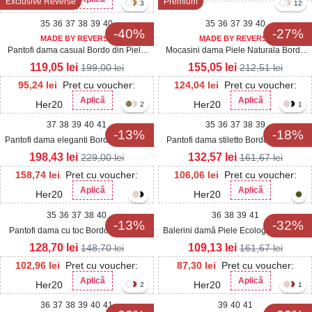
Exclusive Reverse
Premium
Her20
3
12
35
36
37
38
39
40
35
36
37
39
40
-40%
-27%
MADE BY REVERSE
MADE BY REVERSE
Pantofi dama casual Bordo din Piele
Mocasini dama Piele Naturala Bordo
Ecologica Lacuita Tamara
Genesi
119,05
lei
155,05
lei
199,00
lei
212,51
lei
95,24
lei
Pret cu voucher:
124,04
lei
Pret cu voucher:
Aplică
Aplică
Her20
Her20
2
1
37
38
39
40
41
35
36
37
38
39
-13%
-18%
Pantofi dama eleganti Bordo din Piele
Pantofi dama stiletto Bordo din Piele
Ecologica Lacuita Ayomi
Ecologica Intoarsa Tavery
198,43
lei
132,57
lei
229,00
lei
161,67
lei
158,74
lei
Pret cu voucher:
106,06
lei
Pret cu voucher:
Aplică
Aplică
Her20
Her20
35
36
37
38
40
36
38
39
41
-13%
-32%
Pantofi dama cu toc Bordo din Piele
Balerini damă Piele Ecologica Lacuita
Ecologica Lacuita Siera
Bordo Audrey2
128,70
lei
109,13
lei
148,70
lei
161,67
lei
102,96
lei
Pret cu voucher:
87,30
lei
Pret cu voucher:
Aplică
Aplică
Her20
Her20
2
1
36
37
38
39
40
41
39
40
41