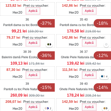
123,82
lei
Pret cu voucher:
142,86
lei
Pret cu voucher:
Aplică
Aplică
Her20
Her20
36
35
40
-37%
-18%
Pantofi dama cu toc Bordo din Piele
Pantofi dama cu toc Bordo din Piele
Ecologica Lacuita Sisira
Ecologica Intoarsa Kayana
99,21
lei
178,58
lei
159,00
lei
219,00
lei
79,37
lei
Pret cu voucher:
142,86
lei
Pret cu voucher:
Aplică
Aplică
Her20
Her20
38
39
36
37
-36%
-12%
Balerini damă Piele Ecologica Lacuita
Ghete Piele Naturala dama Bordo
Bordo Daisy3
Delmy
109,13
lei
139,42
lei
171,84
lei
159,42
lei
87,30
lei
Pret cu voucher:
111,54
lei
Pret cu voucher:
Aplică
Aplică
Her20
Her20
4
39
39
40
-15%
-14%
Pantofi cu toc Piele Naturala Bordo
Ghete Piele Naturala Intoarsa dama
Mujozi
Bordo Airyn
260,09
lei
178,24
lei
309,00
lei
208,24
lei
208,07
lei
Pret cu voucher:
142,59
lei
Pret cu voucher:
Aplică
Aplică
Her20
Her20
2