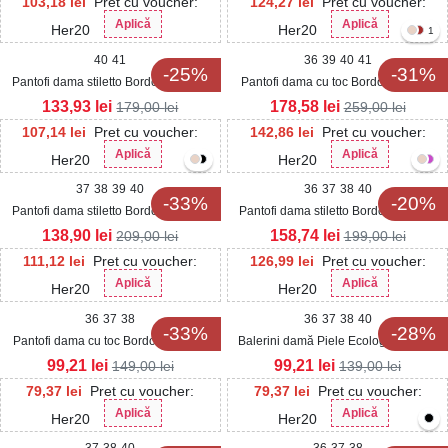
103,18
lei
Pret cu voucher:
124,27
lei
Pret cu voucher:
Aplică
Aplică
Her20
Her20
1
40
41
36
39
40
41
-25%
-31%
Pantofi dama stiletto Bordo din Piele
Pantofi dama cu toc Bordo din Piele
Ecologica Intoarsa Reys2
Ecologica Lacuita Sanoya
133,93
lei
178,58
lei
179,00
lei
259,00
lei
107,14
lei
Pret cu voucher:
142,86
lei
Pret cu voucher:
Aplică
Aplică
Her20
Her20
37
38
39
40
36
37
38
40
-33%
-20%
Pantofi dama stiletto Bordo din Piele
Pantofi dama stiletto Bordo din Piele
Ecologica Lacuita Emey
Ecologica Intoarsa Vedys
138,90
lei
158,74
lei
209,00
lei
199,00
lei
111,12
lei
Pret cu voucher:
126,99
lei
Pret cu voucher:
Aplică
Aplică
Her20
Her20
36
37
38
36
37
38
40
-33%
-28%
Pantofi dama cu toc Bordo din Piele
Balerini damă Piele Ecologica Bordo
Ecologica Lacuita Carlia
Pyper
99,21
lei
99,21
lei
149,00
lei
139,00
lei
79,37
lei
Pret cu voucher:
79,37
lei
Pret cu voucher:
Aplică
Aplică
Her20
Her20
37
38
40
36
37
38