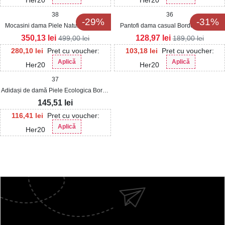
38
36
-29%
-31%
Mocasini dama Piele Naturala Bordo
Pantofi dama casual Bordo din Piele
Nardys
Ecologica Lacuita Munaira
350,13
lei
128,97
lei
499,00
lei
189,00
lei
280,10
lei
Pret cu voucher:
103,18
lei
Pret cu voucher:
Aplică
Aplică
Her20
Her20
37
Adidași de damă Piele Ecologica Bordo
Prysca
145,51
lei
116,41
lei
Pret cu voucher:
Aplică
Her20