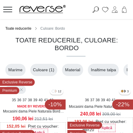
Toate reducerile
Culoare: Bordo
TOATE REDUCERILE, CULOARE:
BORDO
Marime
Culoare
(1)
Material
Inaltime talpa
Ina
Exclusive Reverse
Bordo
Premium
12
3
35
36
37
38
39
40
41
42
36
37
38
39
40
41
-10%
-22%
MADE BY REVERSE
Mocasini dama Piele Naturala Intoarsa
Mocasini dama Piele Naturala Bordo
Bordo Jayre
240,08
lei
309,00
lei
Harla
190,06
lei
212,51
lei
192,06
lei
Pret cu voucher:
Exclusive Reverse
152,05
lei
Pret cu voucher:
Aplică
Her20
Aplică