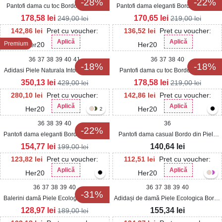
-28%
-22%
Pantofi dama cu toc Bordo din Piele
Pantofi dama eleganti Bordo din Piele
Ecologica Lacuita Izely
Ecologica Lacuita Cheska
178,58
lei
170,65
lei
249,00
lei
219,00
lei
142,86
lei
Pret cu voucher:
136,52
lei
Pret cu voucher:
Aplică
Aplică
Premium
Her20
Her20
36
37
38
39
40
41
36
37
38
40
-18%
-18%
Adidasi Piele Naturala Intoarsa Bordo
Pantofi dama cu toc Bordo din Piele
Samera
Ecologica Intoarsa Brynley
350,13
lei
178,58
lei
429,00
lei
219,00
lei
280,10
lei
Pret cu voucher:
142,86
lei
Pret cu voucher:
Aplică
Aplică
Her20
Her20
2
36
38
39
40
36
-22%
Pantofi dama eleganti Bordo din Piele
Pantofi dama casual Bordo din Piele
Ecologica Lacuita Ninika
Ecologica Janelle
154,77
lei
140,64
lei
199,00
lei
123,82
lei
Pret cu voucher:
112,51
lei
Pret cu voucher:
Aplică
Aplică
Her20
Her20
36
37
38
39
40
36
37
38
39
40
-31%
Balerini damă Piele Ecologica Lacuita
Adidași de damă Piele Ecologica Bordo
Bordo Jenly2
Samyra
128,97
lei
155,34
lei
189,00
lei