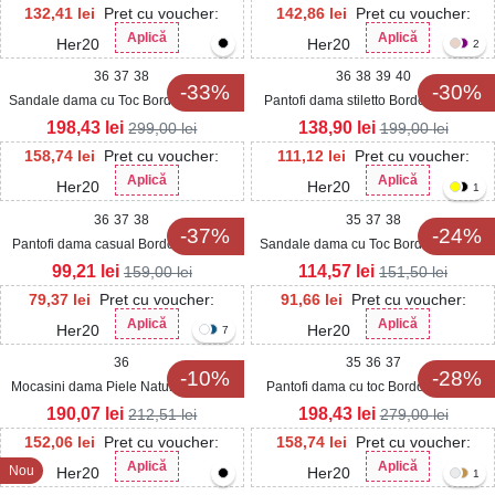
132,41
lei
Pret cu voucher:
142,86
lei
Pret cu voucher:
Aplică
Aplică
Her20
Her20
2
36
37
38
36
38
39
40
-33%
-30%
Sandale dama cu Toc Bordo din Piele
Pantofi dama stiletto Bordo din Piele
Ecologica Lacuita Davey
Ecologica Lacuita Similo
198,43
lei
138,90
lei
299,00
lei
199,00
lei
158,74
lei
Pret cu voucher:
111,12
lei
Pret cu voucher:
Aplică
Aplică
Her20
Her20
1
36
37
38
35
37
38
-37%
-24%
Pantofi dama casual Bordo din Piele
Sandale dama cu Toc Bordo din Piele
Ecologica Lacuita Anays
Ecologica Lacuita Sahary
99,21
lei
114,57
lei
159,00
lei
151,50
lei
79,37
lei
Pret cu voucher:
91,66
lei
Pret cu voucher:
Aplică
Aplică
Her20
Her20
7
36
35
36
37
-10%
-28%
Mocasini dama Piele Naturala Bordo
Pantofi dama cu toc Bordo din Piele
Dona
Ecologica Intoarsa Mizuki
190,07
lei
198,43
lei
212,51
lei
279,00
lei
152,06
lei
Pret cu voucher:
158,74
lei
Pret cu voucher:
Aplică
Aplică
Nou
Her20
Her20
1