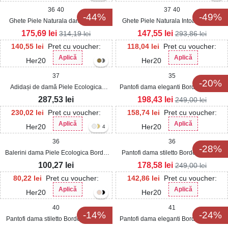
36
40
37
40
-44%
-49%
Ghete Piele Naturala dama Bordo
Ghete Piele Naturala Intoarsa dama
Wanita
Bordo Leiani2
175,69
lei
147,55
lei
314,19
lei
293,86
lei
140,55
lei
Pret cu voucher:
118,04
lei
Pret cu voucher:
Aplică
Aplică
Her20
Her20
37
35
-20%
Adidași de damă Piele Ecologica
Pantofi dama eleganti Bordo din Piele
Intoarsa Bordo Porsha
Ecologica Lacuita Emrey
287,53
lei
198,43
lei
249,00
lei
230,02
lei
Pret cu voucher:
158,74
lei
Pret cu voucher:
Aplică
Aplică
Her20
Her20
4
36
36
-28%
Balerini dama Piele Ecologica Bordo
Pantofi dama stiletto Bordo din Piele
Yazan
Ecologica Lacuita Inaya
100,27
lei
178,58
lei
249,00
lei
80,22
lei
Pret cu voucher:
142,86
lei
Pret cu voucher:
Aplică
Aplică
Her20
Her20
40
41
-14%
-24%
Pantofi dama stiletto Bordo din Piele
Pantofi dama eleganti Bordo din Piele
Ecologica Lacuita Damyla3
Ecologica Aribey