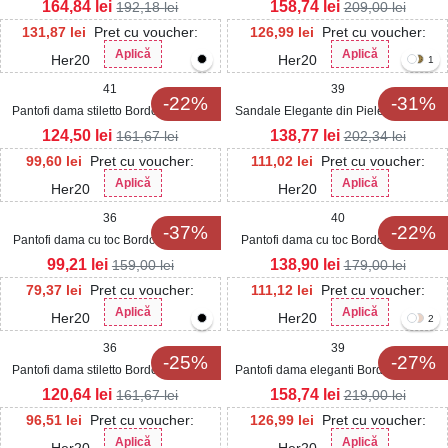
164,84
lei
158,74
lei
192,18
lei
209,00
lei
131,87
lei
Pret cu voucher:
126,99
lei
Pret cu voucher:
Aplică
Aplică
Her20
Her20
1
41
39
-22%
-31%
Pantofi dama stiletto Bordo din Piele
Sandale Elegante din Piele Ecologica
Ecologica Lacuita Edriana
dama Bordo Kendall
124,50
lei
138,77
lei
161,67
lei
202,34
lei
99,60
lei
Pret cu voucher:
111,02
lei
Pret cu voucher:
Aplică
Aplică
Her20
Her20
36
40
-37%
-22%
Pantofi dama cu toc Bordo din Piele
Pantofi dama cu toc Bordo din Piele
Ecologica Lacuita Evyn
Ecologica Intoarsa Lazery
99,21
lei
138,90
lei
159,00
lei
179,00
lei
79,37
lei
Pret cu voucher:
111,12
lei
Pret cu voucher:
Aplică
Aplică
Her20
Her20
2
36
39
-25%
-27%
Pantofi dama stiletto Bordo din Piele
Pantofi dama eleganti Bordo din Piele
Ecologica Intoarsa Eleri
Ecologica Tovya
120,64
lei
158,74
lei
161,67
lei
219,00
lei
96,51
lei
Pret cu voucher:
126,99
lei
Pret cu voucher:
Aplică
Aplică
Her20
Her20