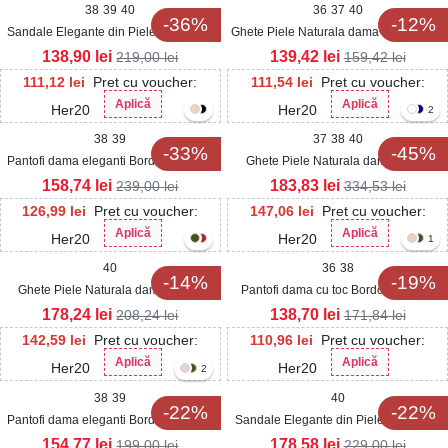
38
39
40
36
37
40
-36%
-12%
Sandale Elegante din Piele Ecologica
Ghete Piele Naturala dama Bordo Ilena
Lacuita dama Bordo Kasina
138,90
lei
139,42
lei
219,00
lei
159,42
lei
111,12
lei
Pret cu voucher:
111,54
lei
Pret cu voucher:
Aplică
Aplică
Her20
Her20
2
38
39
37
38
40
-33%
-45%
Pantofi dama eleganti Bordo din Piele
Ghete Piele Naturala dama Bordo
Ecologica Lacuita Seylar
Teana
158,74
lei
183,83
lei
239,00
lei
334,53
lei
126,99
lei
Pret cu voucher:
147,06
lei
Pret cu voucher:
Aplică
Aplică
Her20
Her20
1
40
36
38
-14%
-19%
Ghete Piele Naturala dama Bordo
Pantofi dama cu toc Bordo din Piele
Rhona
Ecologica Lacuita Namira
178,24
lei
138,70
lei
208,24
lei
171,84
lei
142,59
lei
Pret cu voucher:
110,96
lei
Pret cu voucher:
Aplică
Aplică
Her20
Her20
2
38
39
40
-22%
-22%
Pantofi dama eleganti Bordo din Piele
Sandale Elegante din Piele Ecologica
Ecologica Lacuita Ziva
Lacuita dama Bordo Irelewa
154,77
lei
178,58
lei
199,00
lei
229,00
lei