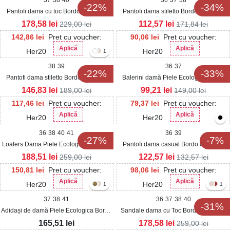
-22%
-34%
Pantofi dama cu toc Bordo din Piele
Pantofi dama stiletto Bordo din Piele
Ecologica Intoarsa Jayda
Ecologica Intoarsa Davyn
178,58
lei
112,57
lei
229,00
lei
171,84
lei
142,86
lei
Pret cu voucher:
90,06
lei
Pret cu voucher:
Aplică
Aplică
Her20
Her20
1
38
39
36
37
-22%
-33%
Pantofi dama stiletto Bordo din Piele
Balerini damă Piele Ecologica Bordo
Ecologica Lacuita Mariama
Caylei
146,83
lei
99,21
lei
189,00
lei
149,00
lei
117,46
lei
Pret cu voucher:
79,37
lei
Pret cu voucher:
Aplică
Aplică
Her20
Her20
36
38
40
41
36
39
-27%
-7%
Loafers Dama Piele Ecologica Intoarsa
Pantofi dama casual Bordo din Piele
Bordo Sidhi
Ecologica Sharvi
188,51
lei
122,57
lei
259,00
lei
132,57
lei
150,81
lei
Pret cu voucher:
98,06
lei
Pret cu voucher:
Aplică
Aplică
Her20
Her20
1
1
37
38
41
36
37
38
40
-31%
Adidași de damă Piele Ecologica Bordo
Sandale dama cu Toc Bordo din Piele
Sakaia
Ecologica Lacuita Irsa
165,51
lei
178,58
lei
259,00
lei